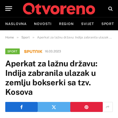
NASLOVNA
NOVOSTI
REGION
SVIJET
SPORT
»
»
Home
Sport
Aperkat za lažnu državu: Indija zabranila ulazak u zemlju bokserki sa tzv. Kosova
16.03.2023
SPORT
Aperkat za lažnu državu:
Indija zabranila ulazak u
zemlju bokserki sa tzv.
Kosova