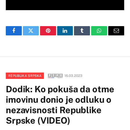
Facebook
Twitter
Pinterest
LinkedIn
Tumblr
WhatsApp
Email
16.03.2023
REPUBLIKA SRPSKA
Dodik: Ko pokuša da otme
imovinu donio je odluku o
nezavisnosti Republike
Srpske (VIDEO)