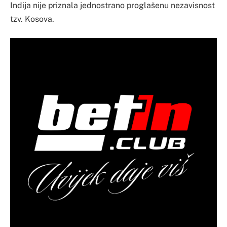
Indija nije priznala jednostrano proglašenu nezavisnost
tzv. Kosova.