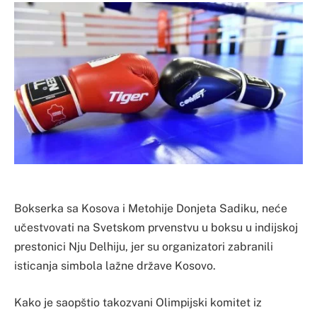
Bokserka sa Kosova i Metohije Donjeta Sadiku, neće
učestvovati na Svetskom prvenstvu u boksu u indijskoj
prestonici Nju Delhiju, jer su organizatori zabranili
isticanja simbola lažne države Kosovo.
Kako je saopštio takozvani Olimpijski komitet iz