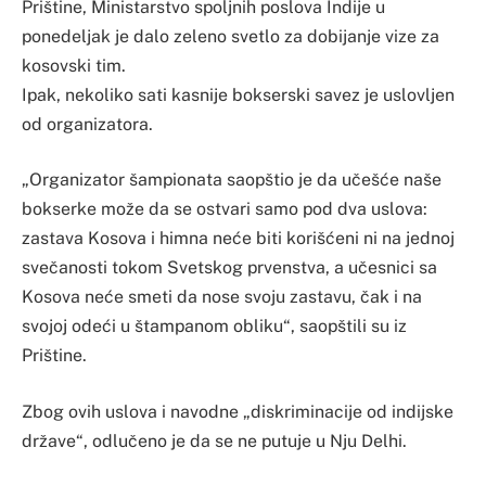
Prištine, Ministarstvo spoljnih poslova Indije u
ponedeljak je dalo zeleno svetlo za dobijanje vize za
kosovski tim.
Ipak, nekoliko sati kasnije bokserski savez je uslovljen
od organizatora.
„Organizator šampionata saopštio je da učešće naše
bokserke može da se ostvari samo pod dva uslova:
zastava Kosova i himna neće biti korišćeni ni na jednoj
svečanosti tokom Svetskog prvenstva, a učesnici sa
Kosova neće smeti da nose svoju zastavu, čak i na
svojoj odeći u štampanom obliku“, saopštili su iz
Prištine.
Zbog ovih uslova i navodne „diskriminacije od indijske
države“, odlučeno je da se ne putuje u Nju Delhi.