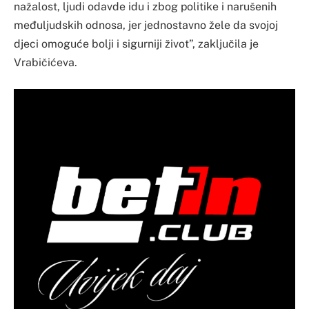
nažalost, ljudi odavde idu i zbog politike i narušenih
međuljudskih odnosa, jer jednostavno žele da svojoj
djeci omoguće bolji i sigurniji život”, zaključila je
Vrabičićeva.