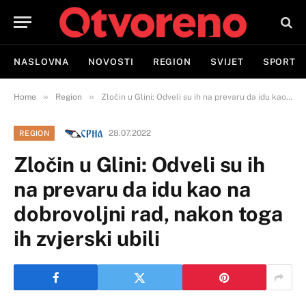
NASLOVNA
NOVOSTI
REGION
SVIJET
SPORT
»
»
Home
Region
Zločin u Glini: Odveli su ih na prevaru da idu kao na dobrovoljni rad, nakon toga ih zvjerski ubili
28.07.2022
REGION
Zločin u Glini: Odveli su ih
na prevaru da idu kao na
dobrovoljni rad, nakon toga
ih zvjerski ubili