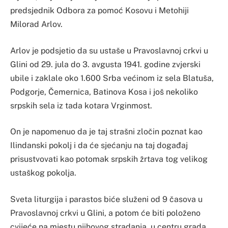
predsjednik Odbora za pomoć Kosovu i Metohiji
Milorad Arlov.
Arlov je podsjetio da su ustaše u Pravoslavnoj crkvi u
Glini od 29. jula do 3. avgusta 1941. godine zvjerski
ubile i zaklale oko 1.600 Srba većinom iz sela Blatuša,
Podgorje, Čemernica, Batinova Kosa i još nekoliko
srpskih sela iz tada kotara Vrginmost.
On je napomenuo da je taj strašni zločin poznat kao
Ilindanski pokolj i da će sjećanju na taj događaj
prisustvovati kao potomak srpskih žrtava tog velikog
ustaškog pokolja.
Sveta liturgija i parastos biće služeni od 9 časova u
Pravoslavnoj crkvi u Glini, a potom će biti položeno
cvijeće na mjestu njihovog stradanja, u centru grada.