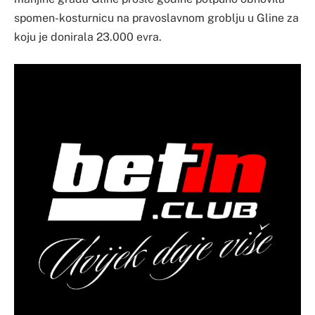
spomen-kosturnicu na pravoslavnom groblju u Gline za
koju je donirala 23.000 evra.