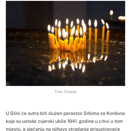
Foto: Freepik
U Glini će sutra biti služen parastos Srbima sa Korduna
koje su ustaše zvjerski ubile 1941. godine u crkvi u tom
mjestu, a sjećanju na njihovo stradanje prisustvovaće