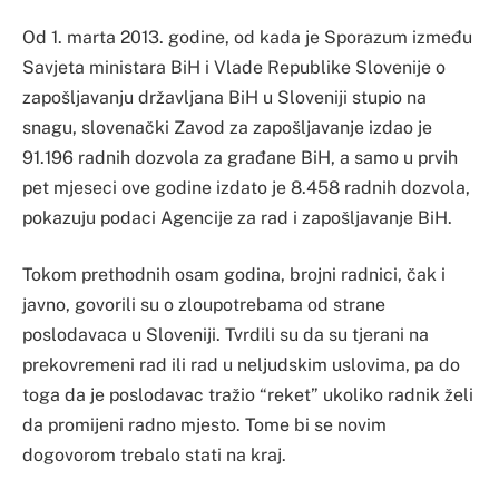
Od 1. marta 2013. godine, od kada je Sporazum između
Savjeta ministara BiH i Vlade Republike Slovenije o
zapošljavanju državljana BiH u Sloveniji stupio na
snagu, slovenački Zavod za zapošljavanje izdao je
91.196 radnih dozvola za građane BiH, a samo u prvih
pet mjeseci ove godine izdato je 8.458 radnih dozvola,
pokazuju podaci Agencije za rad i zapošljavanje BiH.
Tokom prethodnih osam godina, brojni radnici, čak i
javno, govorili su o zloupotrebama od strane
poslodavaca u Sloveniji. Tvrdili su da su tjerani na
prekovremeni rad ili rad u neljudskim uslovima, pa do
toga da je poslodavac tražio “reket” ukoliko radnik želi
da promijeni radno mjesto. Tome bi se novim
dogovorom trebalo stati na kraj.