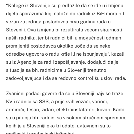
“Kolege iz Slovenije su predložile da se ide u izmjenu i
dijela sporazuma koji nalaže da radnik iz BiH mora biti
vezan za jednog poslodavca prvu godinu rada u
Sloveniji. Ova izmjena bi rezultirala većom sigurnosti
naših radnika, jer bi radnici bili u mogućnosti odmah
promijeniti poslodavca ukoliko uoče da se neke
odredbe ugovora o radu krše ili ne ispunjavaju”, kazali
su iz Agencije za rad i zapošljavanje, dodajući da je
situacija sa bh. radnicima u Sloveniji trenutno
zadovoljavajuća i da se redovno kontrolišu uslovi rada.
Zvanični podaci govore da se u Sloveniji najviše traže
KV i radnici sa SSS, a prije svih vozači, varioci,
armirači, tesari, zidari, elektroinstalateri, kuvari. Kada
su u pitanju bh. radnici sa visokom stručnom spremom,
kojih je u Sloveniji oko tri odsto, uglavnom su to
mašinski i građevinski inženjeri.