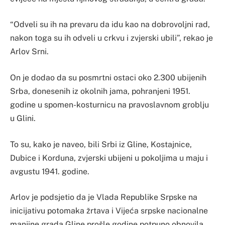
“Odveli su ih na prevaru da idu kao na dobrovoljni rad,
nakon toga su ih odveli u crkvu i zvjerski ubili”, rekao je
Arlov Srni.
On je dodao da su posmrtni ostaci oko 2.300 ubijenih
Srba, donesenih iz okolnih jama, pohranjeni 1951.
godine u spomen-kosturnicu na pravoslavnom groblju
u Glini.
To su, kako je naveo, bili Srbi iz Gline, Kostajnice,
Dubice i Korduna, zvjerski ubijeni u pokoljima u maju i
avgustu 1941. godine.
Arlov je podsjetio da je Vlada Republike Srpske na
inicijativu potomaka žrtava i Vijeća srpske nacionalne
manjine grada Gline prošle godine potpuno obnovila