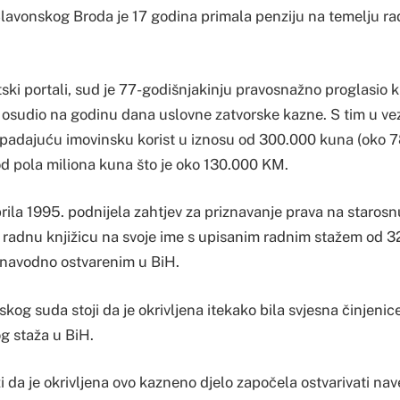
lavonskog Broda je 17 godina primala penziju na temelju rad
tski portali, sud je 77-godišnjakinju pravosnažno proglasio k
e osudio na godinu dana uslovne zatvorske kazne. S tim u ve
ripadajuću imovinsku korist u iznosu od 300.000 kuna (oko 7
d pola miliona kuna što je oko 130.000 KM.
rila 1995. podnijela zahtjev za priznavanje prava na staros
la radnu knjižicu na svoje ime s upisanim radnim stažem od 3
, navodno ostvarenim u BiH.
kog suda stoji da je okrivljena itekako bila svjesna činjenice
g staža u BiH.
i da je okrivljena ovo kazneno djelo započela ostvarivati na