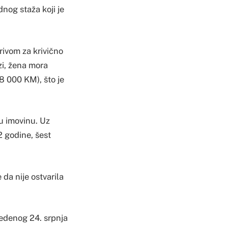
nog staža koji je
rivom za krivično
zi, žena mora
8 000 KM), što je
nu imovinu. Uz
2 godine, šest
 da nije ostvarila
vedenog 24. srpnja