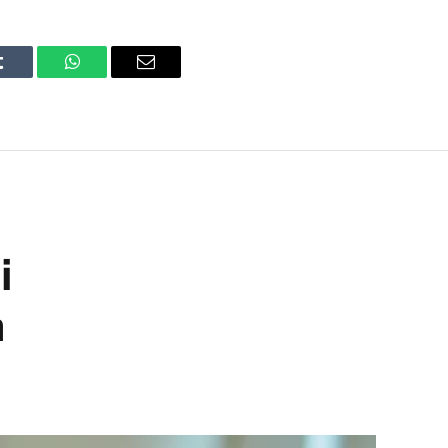
Tumblr
WhatsApp
Email
i
a