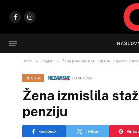
Facebook
Instagram
NASLOV
»
»
Home
Region
Žena izmislila staž u BiH pa 17 godina prima
REGION
03.06.2022
Žena izmislila sta
penziju
Facebook
Twitter
Pinter