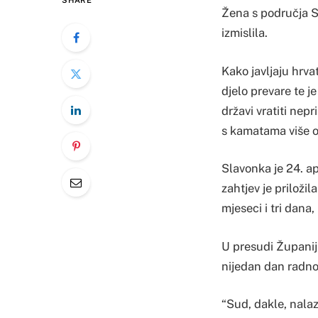
SHARE
Žena s područja S
izmislila.
Kako javljaju hrva
djelo prevare te j
državi vratiti nep
s kamatama više o
Slavonka je 24. ap
zahtjev je priloži
mjeseci i tri dana
U presudi Županijs
nijedan dan radno
“Sud, dakle, nalaz