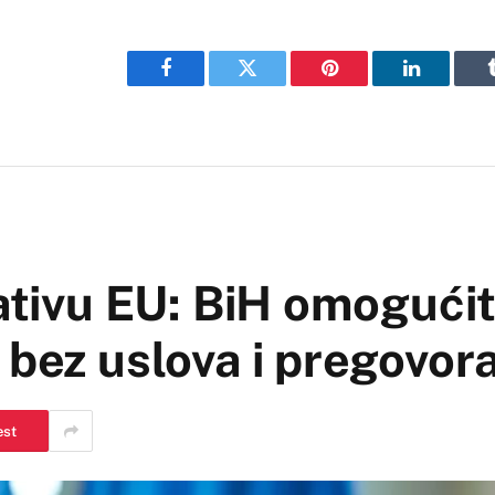
Facebook
Twitter
Pinterest
LinkedIn
jativu EU: BiH omogućit
 bez uslova i pregovor
est