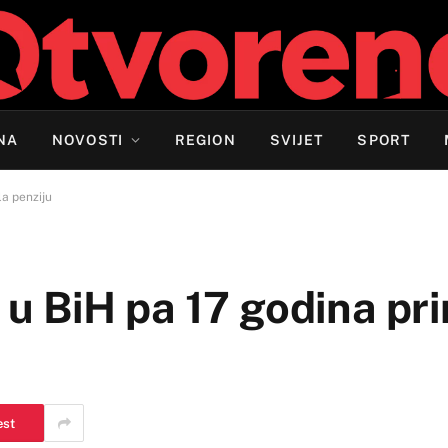
NA
NOVOSTI
REGION
SVIJET
SPORT
la penziju
ž u BiH pa 17 godina pr
est