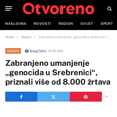
NASLOVNA
NOVOSTI
REGION
SVIJET
SPORT
»
»
Home
Region
Zabranjeno umanjenje „genocida u Srebrenici“, priznali više od 8.000 žrtava
18.06.2021
REGION
Zabranjeno umanjenje
„genocida u Srebrenici“,
priznali više od 8.000 žrtava