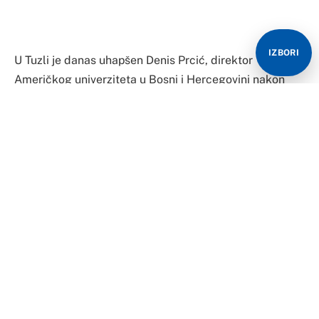
IZBORI
U Tuzli je danas uhapšen Denis Prcić, direktor
Američkog univerziteta u Bosni i Hercegovini nakon
cjelodnevnih pretresa u okviru predmeta koji se vodi
zbog diplome koju je ovaj univerzitet izdao direktoru
Obavještajno-bezbjednosne agencije BiH Osmanu
Mehmedagiću Osmici.
Policajci Odsjeka za borbu protiv privrednog
kriminaliteta i korupcije prvo su pretresli stan Denisa
Prcića, a zatim su zajedno sa njim otišli u prostorije
Američkog univeziteta u BiH. Pretresi se vrše na
ukupno četiri lokacije u Tuzli, a akcija se provodi u
Sarajevu i usmjerena je na ukupno tri osobe.