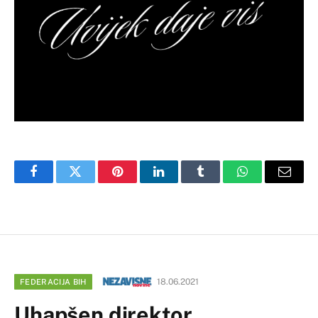
Facebook
Twitter
Pinterest
LinkedIn
Tumblr
WhatsApp
Email
18.06.2021
FEDERACIJA BIH
Uhapšen direktor