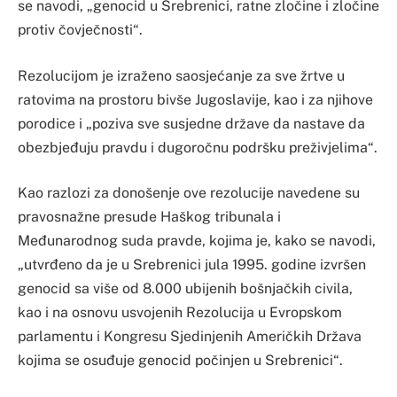
se navodi, „genocid u Srebrenici, ratne zločine i zločine
protiv čovječnosti“.
Rezolucijom je izraženo saosjećanje za sve žrtve u
ratovima na prostoru bivše Jugoslavije, kao i za njihove
porodice i „poziva sve susjedne države da nastave da
obezbjeđuju pravdu i dugoročnu podršku preživjelima“.
Kao razlozi za donošenje ove rezolucije navedene su
pravosnažne presude Haškog tribunala i
Međunarodnog suda pravde, kojima je, kako se navodi,
„utvrđeno da je u Srebrenici jula 1995. godine izvršen
genocid sa više od 8.000 ubijenih bošnjačkih civila,
kao i na osnovu usvojenih Rezolucija u Evropskom
parlamentu i Kongresu Sjedinjenih Američkih Država
kojima se osuđuje genocid počinjen u Srebrenici“.