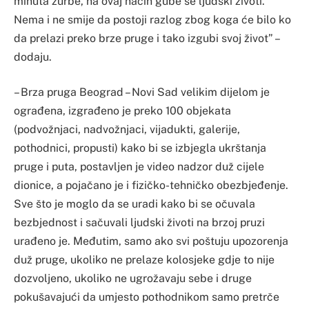
minuta žurbe, na ovaj način gube se ljudski životi.
Nema i ne smije da postoji razlog zbog koga će bilo ko
da prelazi preko brze pruge i tako izgubi svoj život” –
dodaju.
– Brza pruga Beograd – Novi Sad velikim dijelom je
ograđena, izgrađeno je preko 100 objekata
(podvožnjaci, nadvožnjaci, vijadukti, galerije,
pothodnici, propusti) kako bi se izbjegla ukrštanja
pruge i puta, postavljen je video nadzor duž cijele
dionice, a pojačano je i fizičko-tehničko obezbjeđenje.
Sve što je moglo da se uradi kako bi se očuvala
bezbjednost i sačuvali ljudski životi na brzoj pruzi
urađeno je. Međutim, samo ako svi poštuju upozorenja
duž pruge, ukoliko ne prelaze kolosjeke gdje to nije
dozvoljeno, ukoliko ne ugrožavaju sebe i druge
pokušavajući da umjesto pothodnikom samo pretrče