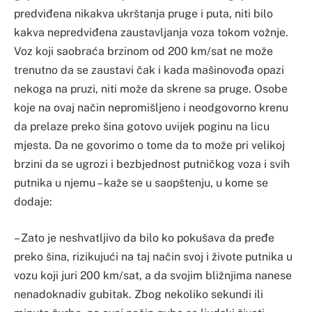
predviđena nikakva ukrštanja pruge i puta, niti bilo
kakva nepredviđena zaustavljanja voza tokom vožnje.
Voz koji saobraća brzinom od 200 km/sat ne može
trenutno da se zaustavi čak i kada mašinovođa opazi
nekoga na pruzi, niti može da skrene sa pruge. Osobe
koje na ovaj način nepromišljeno i neodgovorno krenu
da prelaze preko šina gotovo uvijek poginu na licu
mjesta. Da ne govorimo o tome da to može pri velikoj
brzini da se ugrozi i bezbjednost putničkog voza i svih
putnika u njemu – kaže se u saopštenju, u kome se
dodaje:
– Zato je neshvatljivo da bilo ko pokušava da pređe
preko šina, rizikujući na taj način svoj i živote putnika u
vozu koji juri 200 km/sat, a da svojim bližnjima nanese
nenadoknadiv gubitak. Zbog nekoliko sekundi ili