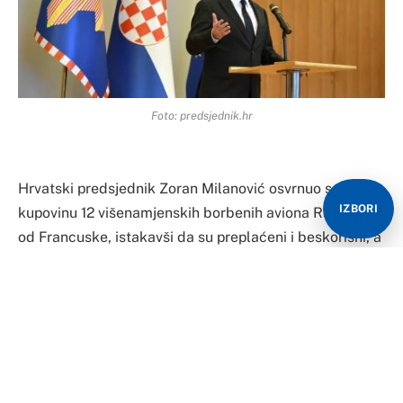
Foto: predsjednik.hr
Hrvatski predsjednik Zoran Milanović osvrnuo se na
IZBORI
kupovinu 12 višenamjenskih borbenih aviona Rafalea
od Francuske, istakavši da su preplaćeni i beskorisni, a
Francuska se istovremeno nije založila za promjenu
izbornog zakona u BiH.
“Gdje je francuska pomoć oko BiH? Koliko treba platiti,
deset milijardi evra? Milijarda i po nije dovoljna?”,
zapitao se Milanović.