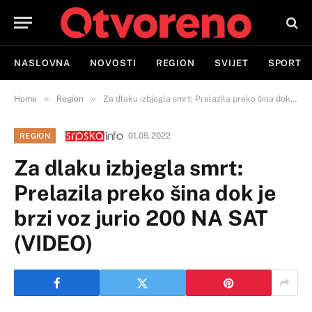
NASLOVNA
NOVOSTI
REGION
SVIJET
SPORT
»
»
Home
Region
Za dlaku izbjegla smrt: Prelazila preko šina dok je brzi voz jurio 200 NA SAT (VIDEO)
01.05.2022
REGION
Za dlaku izbjegla smrt:
Prelazila preko šina dok je
brzi voz jurio 200 NA SAT
(VIDEO)