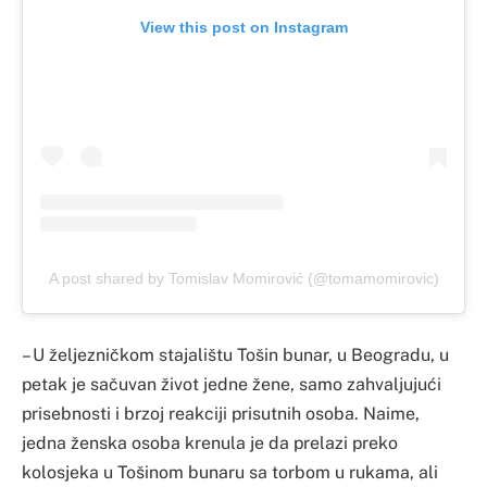
View this post on Instagram
A post shared by Tomislav Momirović (@tomamomirovic)
– U željezničkom stajalištu Tošin bunar, u Beogradu, u
petak je sačuvan život jedne žene, samo zahvaljujući
prisebnosti i brzoj reakciji prisutnih osoba. Naime,
jedna ženska osoba krenula je da prelazi preko
kolosjeka u Tošinom bunaru sa torbom u rukama, ali