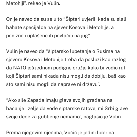
Metohiji”, rekao je Vulin.
On je naveo da su se u to “Šiptari uvjerili kada su slali
bahate specijalce na sjever Kosova i Metohije, a
ponizne i uplašene ih povlačili na jug”.
Vulin je naveo da “šiptarsko lupetanje o Rusima na
sjeveru Kosova i Metohije treba da posluži kao razlog
da NATO još jednom podigne oružje kako bi vodio rat
koji Šiptari sami nikada nisu mogli da dobiju, baš kao
što sami nisu mogli da naprave ni državu”.
“Ako sile Zapada imaju glava svojih građana na
bacanje i želje da vode šiptarske ratove, mi Srbi glave
svoje dece za gubljenje nemamo”, naglasio je Vulin.
Prema njegovim riječima, Vučić je jedini lider na