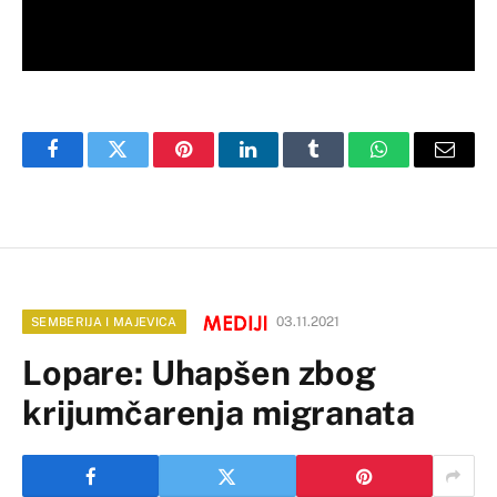
Facebook
Twitter
Pinterest
LinkedIn
Tumblr
WhatsApp
Email
03.11.2021
SEMBERIJA I MAJEVICA
Lopare: Uhapšen zbog
krijumčarenja migranata