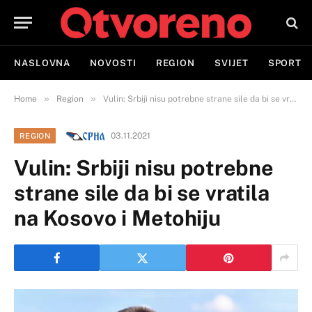
NASLOVNA
NOVOSTI
REGION
SVIJET
SPORT
»
»
Home
Region
Vulin: Srbiji nisu potrebne strane sile da bi se vratila na Kosovo i Metohiju
03.11.2021
REGION
Vulin: Srbiji nisu potrebne
strane sile da bi se vratila
na Kosovo i Metohiju