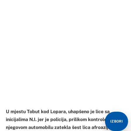
U mjestu Tobut kod Lopara, uhapšeno je lice sa
inicijalima N.I. jer je policija, prilikom kontrole, u
njegovom automobilu zatekla šest lica afroazijskog
porijekla.
– Naime, prilikom obavljanja svojih redovnih poslova,
02.11.2021. godine policijski službenici Policijske
stanice Lopare u mjestu Tobut, zaustavili su i
kontrolisali putnički automobil “Touran”. Tokom
kontrole utvrđeno je da vozilom upravlja lice N.I., dok
se u vozilu nalazilo šest lica afroazijskog porijekla, od
čega je pet lica muškog i jedno ženskog pola. Od
IZBORI
strane policijskih službenika N.I. je lišen slobode, dok