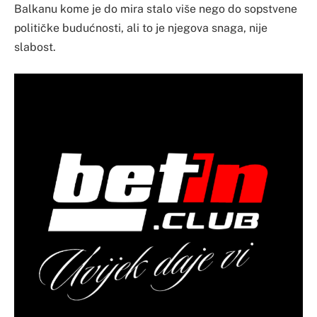
Balkanu kome je do mira stalo više nego do sopstvene
političke budućnosti, ali to je njegova snaga, nije
slabost.