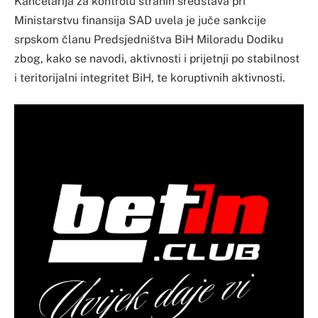
Kancelarija za kontrolu stranih sredstava pri
Ministarstvu finansija SAD uvela je juče sankcije
srpskom članu Predsjedništva BiH Miloradu Dodiku
zbog, kako se navodi, aktivnosti i prijetnji po stabilnost
i teritorijalni integritet BiH, te koruptivnih aktivnosti.