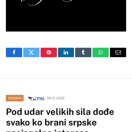
Facebook
Twitter
Pinterest
LinkedIn
Tumblr
WhatsApp
Email
06.01.2022
REGION
Pod udar velikih sila dođe
svako ko brani srpske