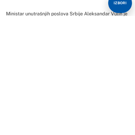
IZBORI
Ministar unutrašnjih poslova Srbije Aleksandar Vulin je
rekao Srni da Srbija neće uvoditi sankcije srpskom
članu Predsjedništva BiH Miloradu Dodiku, te istakao
da svako ko brani legitimne srpske nacionalne interese
prije ili kasnije dođe pod udar određenih sankcija
velikih sila.
“Što se tiče napada na srpskog člana Predsedništva
BiH, oni će se intenzivirati. Ja tu uopšte nemam sumnju,
uostalom kao i kada je u pitanju /predsednik Srbije/
Aleksandar Vučić. Svako ko brani legitimne srpske
nacionalne interese prije ili kasnije dođe pod udar
određenih sankcija velikih sila”, rekao je Vulin.
On je naveo da ni Srbija, ni Republika Srpska, ni Vučić,
ni Dodik nisu donijeli “Inckov zakon” koji je napravio