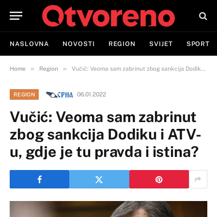
NASLOVNA
NOVOSTI
REGION
SVIJET
SPORT
»
»
Home
Region
Vučić: Veoma sam zabrinut zbog sankcija Dodiku i ATV-u, gdje je tu pravda i istina?
06.01.2022
REGION
Vučić: Veoma sam zabrinut
zbog sankcija Dodiku i ATV-
u, gdje je tu pravda i istina?