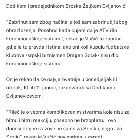
Dodikom i predsjednikom Srpske Željkom Cvijanović.
“Zabrinut sam zbog načina, a još sam zabrinutiji zbog
obrazloženja. Posebno kada čujete da je ATV dio
korupcionaškog sistema”, rekao je Vučić te zapitao
gdje je tu pravda i istina, ako oni koji kupuju fudbalske
klubove /srpski biznismen Dragan Šolak/ nisu dio
korupcionaškog sistema.
On je rekao da će najvjerovatnije u ponedjeljak ili
utorak, 10. ili 11. januar, razgovarati sa Dodikom i
Cvijanovićevom.
“Riječ je o veoma komplikovanim stvarima koje nisu za
hitnu i hitru reakciju, posebno ne brzopletu. I ovo
donosi brojne izazove ne samo za Srpsku, nego i za
Srbiju”, rekao je Vučić novinarima u zgradi