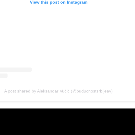
View this post on Instagram
A post shared by Aleksandar Vučić (@buducnostsrbijeav)