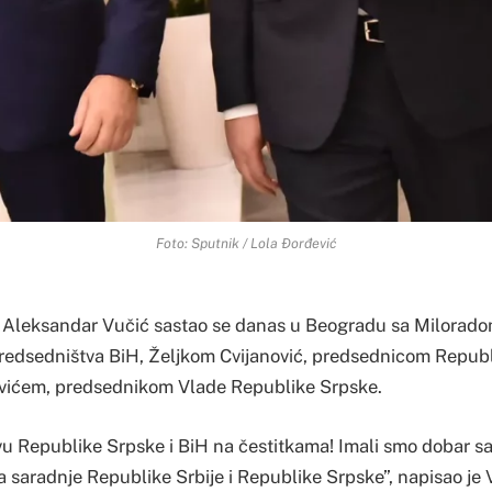
Foto: Sputnik / Lola Đorđević
 Aleksandar Vučić sastao se danas u Beogradu sa Milorad
edsedništva BiH, Željkom Cvijanović, predsednicom Republ
ićem, predsednikom Vlade Republike Srpske.
u Republike Srpske i BiH na čestitkama! Imali smo dobar s
 saradnje Republike Srbije i Republike Srpske”, napisao je 