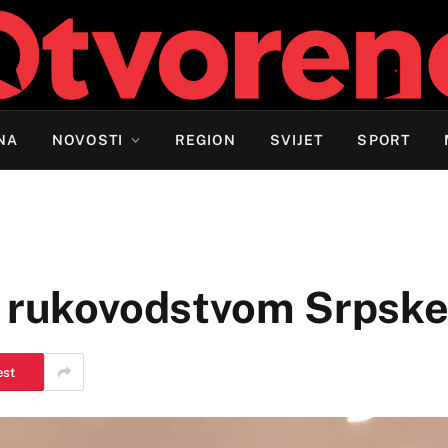
NA
NOVOSTI
REGION
SVIJET
SPORT
sa rukovodstvom Srpsk
est