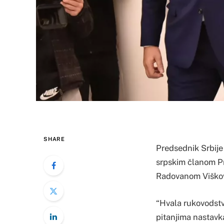
SHARE
Predsednik Srbije
srpskim članom Pr
Radovanom Viškov
“Hvala rukovodstv
pitanjima nastavka