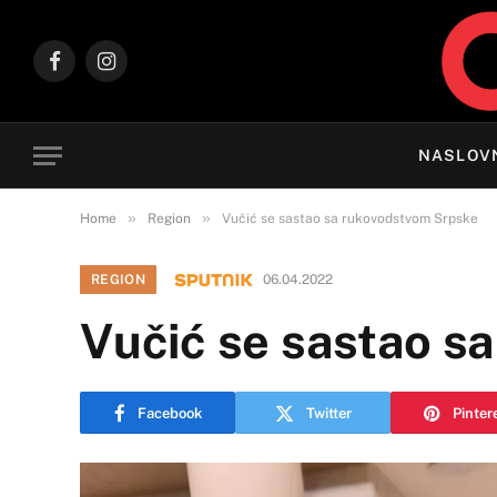
Facebook
Instagram
NASLOV
»
»
Home
Region
Vučić se sastao sa rukovodstvom Srpske
REGION
06.04.2022
Vučić se sastao 
Facebook
Twitter
Pinter