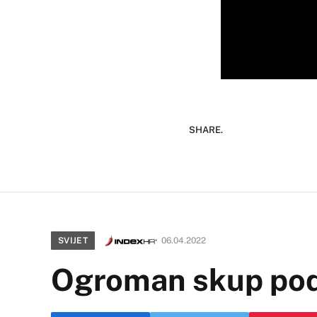
SHARE.
SVIJET
06.04.2022
Ogroman skup podr