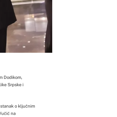
om Dodikom,
ike Srpske i
astanak o ključnim
Vučić na