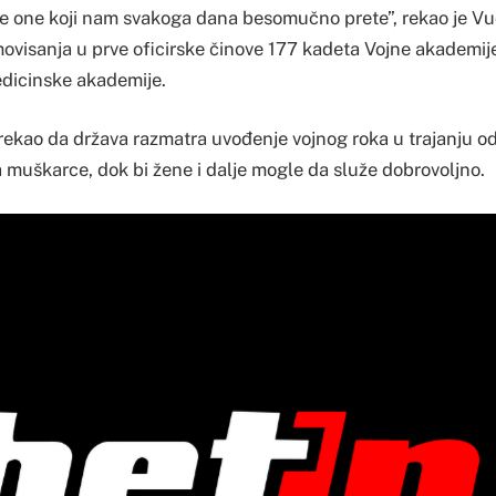
ve one koji nam svakoga dana besomučno prete”, rekao je Vuč
ovisanja u prve oficirske činove 177 kadeta Vojne akademij
dicinske akademije.
 rekao da država razmatra uvođenje vojnog roka u trajanju o
 muškarce, dok bi žene i dalje mogle da služe dobrovoljno.