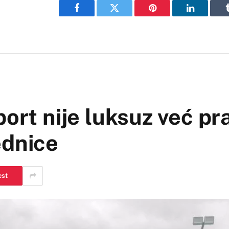
Facebook
Twitter
Pinterest
LinkedIn
ort nije luksuz već pra
ednice
est