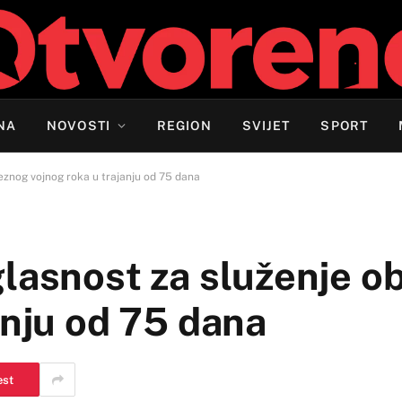
NA
NOVOSTI
REGION
SVIJET
SPORT
eznog vojnog roka u trajanju od 75 dana
glasnost za služenje 
anju od 75 dana
est