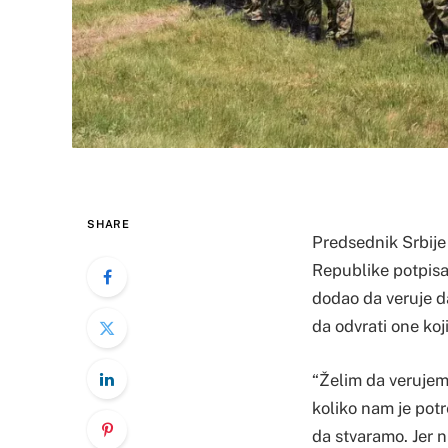
SHARE
Predsednik Srbije
Republike potpisa
dodao da veruje da
da odvrati one koj
“Želim da verujem 
koliko nam je pot
da stvaramo. Jer n