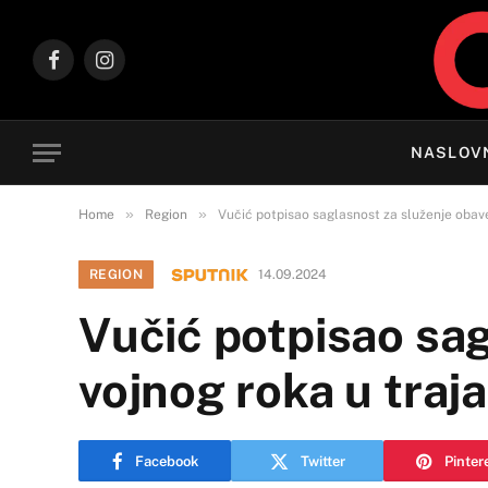
Facebook
Instagram
NASLOV
»
»
Home
Region
Vučić potpisao saglasnost za služenje obav
REGION
14.09.2024
Vučić potpisao sa
vojnog roka u traj
Facebook
Twitter
Pinter