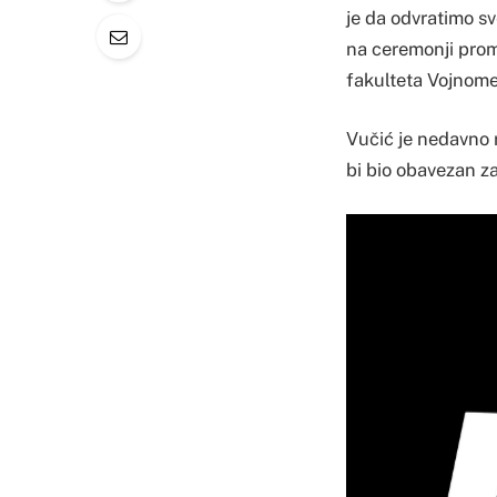
je da odvratimo s
na ceremonji prom
fakulteta Vojnome
Vučić je nedavno
bi bio obavezan za