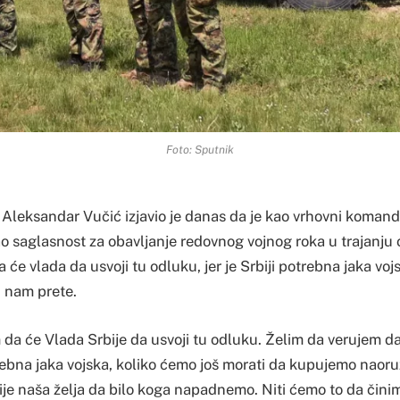
Foto: Sputnik
 Aleksandar Vučić izjavio je danas da je kao vrhovni koman
o saglasnost za obavljanje redovnog vojnog roka u trajanju 
 će vlada da usvoji tu odluku, jer je Srbiji potrebna jaka vo
i nam prete.
da će Vlada Srbije da usvoji tu odluku. Želim da verujem d
rebna jaka vojska, koliko ćemo još morati da kupujemo naoru
ije naša želja da bilo koga napadnemo. Niti ćemo to da činim