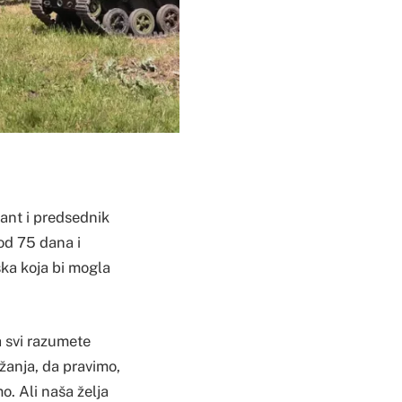
dant i predsednik
od 75 dana i
jska koja bi mogla
a svi razumete
žanja, da pravimo,
o. Ali naša želja