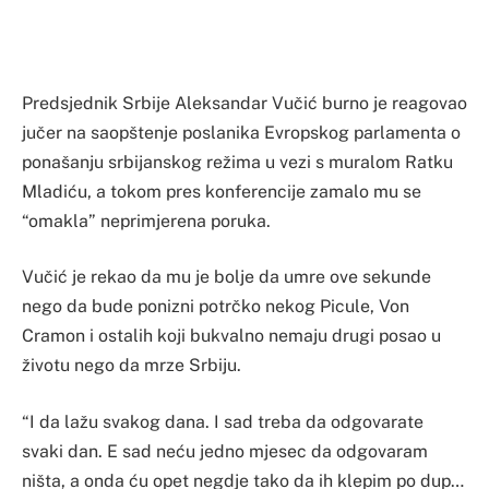
Predsjednik Srbije Aleksandar Vučić burno je reagovao
jučer na saopštenje poslanika Evropskog parlamenta o
ponašanju srbijanskog režima u vezi s muralom Ratku
Mladiću, a tokom pres konferencije zamalo mu se
“omakla” neprimjerena poruka.
Vučić je rekao da mu je bolje da umre ove sekunde
nego da bude ponizni potrčko nekog Picule, Von
Cramon i ostalih koji bukvalno nemaju drugi posao u
životu nego da mrze Srbiju.
“I da lažu svakog dana. I sad treba da odgovarate
svaki dan. E sad neću jedno mjesec da odgovaram
ništa, a onda ću opet negdje tako da ih klepim po dup…