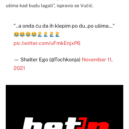
ušima kad budu lagali”, ispravio se Vučić.
"..a onda ću da ih klepim po du..po ušima…"
pic.twitter.com/uFmkEnjxP6
— Shalter Ego (@Tochkonja)
November 11,
2021