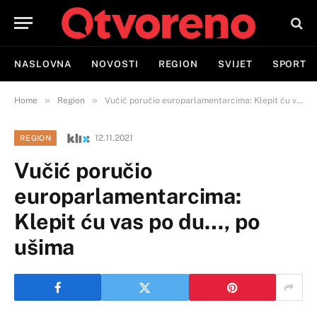
NASLOVNA
NOVOSTI
REGION
SVIJET
SPORT
»
»
Home
Region
Vučić poručio europarlamentarcima: Klepit ću vas po du…, po ušima
12.11.2021
REGION
Vučić poručio
europarlamentarcima:
Klepit ću vas po du…, po
ušima