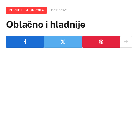
12.11.2021
REPUBLIKA SRPSKA
Oblačno i hladnije
U Republici Srpskoj jutro oblačno, tokom dana
promjenljivo oblačno i hladnije. U Bijeljini je u 7,00
časova izmjereno 4, najviša dnevna temperatura do 10
stepeni.
Jutro promenljivo do pretežno oblačno i suvo,
prijepodne sa uslovima za formiranje magle po