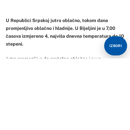
kotlinama i riječnim dolinama.
Tokom dana promjenljivo do pretežno oblačno
mjestimično uz duže zadržavanje niske oblačnosti i
niže dnevne temperature u maglovitim mjestima, u
južnim predjelima uz povremene sunčane periode.
IZBORI
Vjetar slab do umjeren sjeverozapadni, u južnim
predjelima mjestimično jugozapadni, južni.
Minimalna temperatura vazduha od 3°C do 7°C, na
jugu do 12°C, na planinama od 1°C.
Najviša dnevna temperatura vazduha od 9°C do 14°C,
na jugu do 19°C, na planinama od 5°C.
Izvor:
Bijeljina Danas / RHMZRS