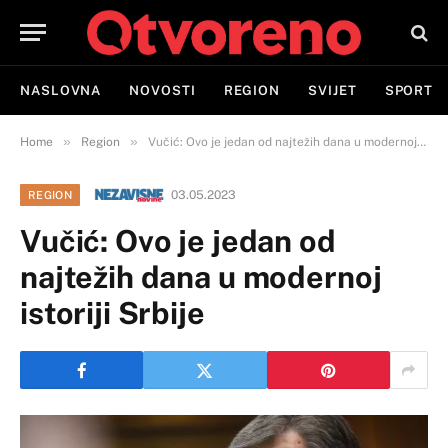
NASLOVNA
NOVOSTI
REGION
SVIJET
SPORT
»
»
Home
Region
Vučić: Ovo je jedan od najtežih dana u modernoj istoriji Srbije
03.05.2023
REGION
Vučić: Ovo je jedan od
najtežih dana u modernoj
istoriji Srbije