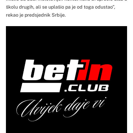
školu drugih, ali se uplašio pa je od toga odustao”,
rekao je predsjednik Srbije.