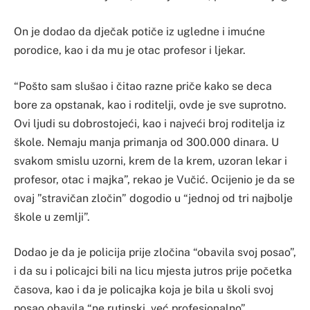
On je dodao da dječak potiče iz ugledne i imućne
porodice, kao i da mu je otac profesor i ljekar.
“Pošto sam slušao i čitao razne priče kako se deca
bore za opstanak, kao i roditelji, ovde je sve suprotno.
Ovi ljudi su dobrostojeći, kao i najveći broj roditelja iz
škole. Nemaju manja primanja od 300.000 dinara. U
svakom smislu uzorni, krem de la krem, uzoran lekar i
profesor, otac i majka”, rekao je Vučić. Ocijenio je da se
ovaj ”stravičan zločin” dogodio u “jednoj od tri najbolje
škole u zemlji”.
Dodao je da je policija prije zločina “obavila svoj posao”,
i da su i policajci bili na licu mjesta jutros prije početka
časova, kao i da je policajka koja je bila u školi svoj
posao obavila “ne rutinski, već profesionalno”.