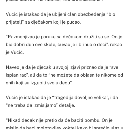
Vučić je istakao da je ubijeni član obezbeđenja “bio
prijatelj” sa dječakom koji je pucao.
“Razmenjivao je poruke sa dečakom družili su se. On je
bio dobri duh ove škole, čuvao je i brinuo o deci”, rekao
je Vučić.
Naveo je da je dječak u svojoj izjavi priznao da je “sve
isplanirao”, ali da to “ne možete da objasnite nikome od
onih koji su izgubili svoju decu”.
Vučić je istakao da je “tragedija dovoljno velika”, i da
“ne treba da izmišljamo” detalje.
“Nikad dečak nije pretio da će baciti bombu. On je
mislio da baci molotovljev koktel kako bi sprečio ulaz u