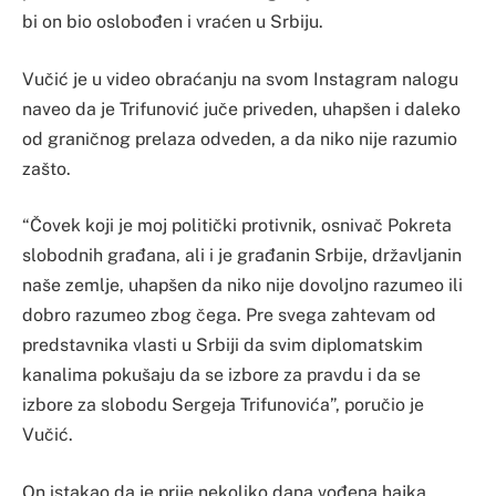
bi on bio oslobođen i vraćen u Srbiju.
Vučić je u video obraćanju na svom Instagram nalogu
naveo da je Trifunović juče priveden, uhapšen i daleko
od graničnog prelaza odveden, a da niko nije razumio
zašto.
“Čovek koji je moj politički protivnik, osnivač Pokreta
slobodnih građana, ali i je građanin Srbije, državljanin
naše zemlje, uhapšen da niko nije dovoljno razumeo ili
dobro razumeo zbog čega. Pre svega zahtevam od
predstavnika vlasti u Srbiji da svim diplomatskim
kanalima pokušaju da se izbore za pravdu i da se
izbore za slobodu Sergeja Trifunovića”, poručio je
Vučić.
On istakao da je prije nekoliko dana vođena hajka