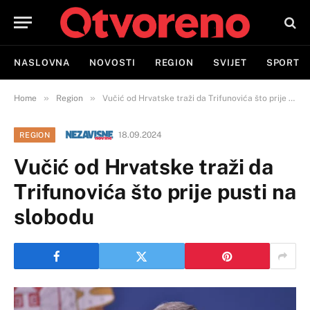
NASLOVNA
NOVOSTI
REGION
SVIJET
SPORT
»
»
Home
Region
Vučić od Hrvatske traži da Trifunovića što prije pusti na slobodu
18.09.2024
REGION
Vučić od Hrvatske traži da
Trifunovića što prije pusti na
slobodu