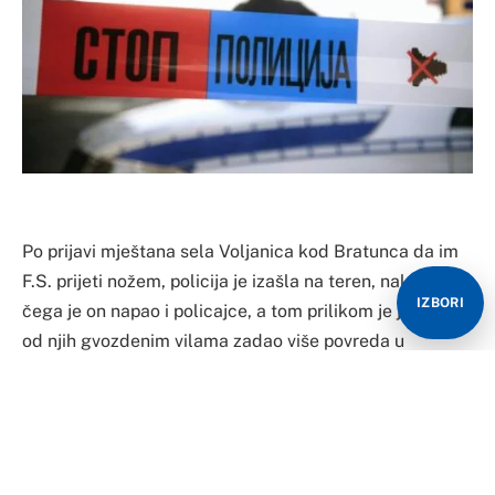
Po prijavi mještana sela Voljanica kod Bratunca da im
F.S. prijeti nožem, policija je izašla na teren, nakon
IZBORI
čega je on napao i policajce, a tom prilikom je jednom
od njih gvozdenim vilama zadao više povreda u
predjelu glave.
Kako su saopštili iz Policijske uprave Zvornik,
službenici ove policijske uprave su uhapsili F.S. iz
Bratunca zbog sumnje da je počinio krivična djela