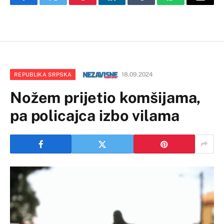
Facebook
Twitter
Pinterest
LinkedIn
Tumblr
WhatsApp
Email
18.09.2024
REPUBLIKA SRPSKA
Nožem prijetio komšijama,
pa policajca izbo vilama