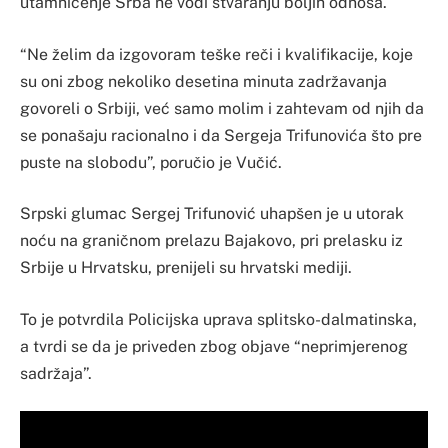
utamničenje Srba ne vodi stvaranju boljih odnosa.
“Ne želim da izgovoram teške reči i kvalifikacije, koje
su oni zbog nekoliko desetina minuta zadržavanja
govoreli o Srbiji, već samo molim i zahtevam od njih da
se ponašaju racionalno i da Sergeja Trifunovića što pre
puste na slobodu”, poručio je Vučić.
Srpski glumac Sergej Trifunović uhapšen je u utorak
noću na graničnom prelazu Bajakovo, pri prelasku iz
Srbije u Hrvatsku, prenijeli su hrvatski mediji.
To je potvrdila Policijska uprava splitsko-dalmatinska,
a tvrdi se da je priveden zbog objave “neprimjerenog
sadržaja”.