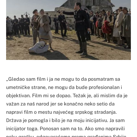
„Gledao sam film i ja ne mogu to da posmatram sa
umetničke strane, ne mogu da bude profesionalan i
objektivan. Film mi se dopao. Težak je, ali mislim da je
važan za naš narod jer se konačno neko setio da
napravi film o mestu najvećeg srpskog stradanja.
Država je pomogla i bilo je na moju inicijativu. Ja sam
inicijator toga. Ponosan sam na to. Ako smo napravili
neku grešku, odgovaraćemo prema građanima Srbije.