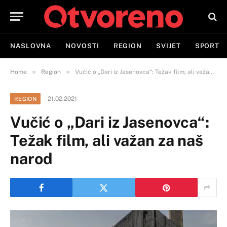
NASLOVNA
NOVOSTI
REGION
SVIJET
SPORT
»
»
Home
Region
Vučić o „Dari iz Jasenovca“: Težak film, ali važan za naš narod
21.02.2021
REGION
Vučić o „Dari iz Jasenovca“:
Težak film, ali važan za naš
narod