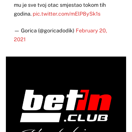
mu je sve tvoj otac smjestao tokom tih
godina.
pic.twitter.com/mElP8ySk1s
— Gorica (@goricadodik)
February 20,
2021