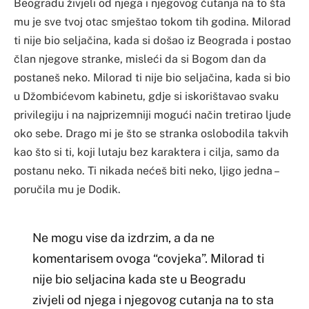
Beogradu živjeli od njega i njegovog ćutanja na to šta
mu je sve tvoj otac smještao tokom tih godina. Milorad
ti nije bio seljačina, kada si došao iz Beograda i postao
član njegove stranke, misleći da si Bogom dan da
postaneš neko. Milorad ti nije bio seljačina, kada si bio
u Džombićevom kabinetu, gdje si iskorištavao svaku
privilegiju i na najprizemniji mogući način tretirao ljude
oko sebe. Drago mi je što se stranka oslobodila takvih
kao što si ti, koji lutaju bez karaktera i cilja, samo da
postanu neko. Ti nikada nećeš biti neko, ljigo jedna –
poručila mu je Dodik.
Ne mogu vise da izdrzim, a da ne
komentarisem ovoga “covjeka”. Milorad ti
nije bio seljacina kada ste u Beogradu
zivjeli od njega i njegovog cutanja na to sta