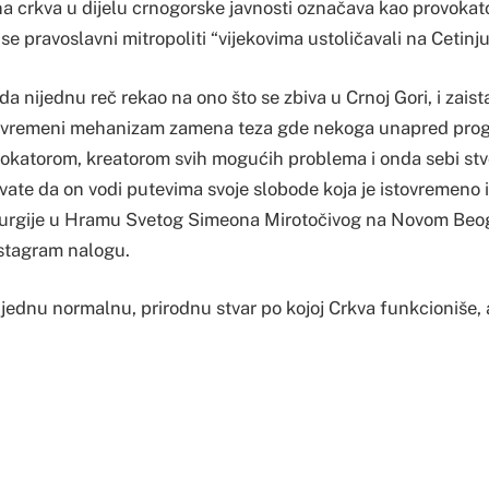
a crkva u dijelu crnogorske javnosti označava kao provokato
se pravoslavni mitropoliti “vijekovima ustoličavali na Cetinju
a nijednu reč rekao na ono što se zbiva u Crnoj Gori, i zais
avremeni mehanizam zamena teza gde nekoga unapred progl
vokatorom, kreatorom svih mogućih problema i onda sebi stv
ate da on vodi putevima svoje slobode koja je istovremeno i 
iturgije u Hramu Svetog Simeona Mirotočivog na Novom Beog
stagram nalogu.
a jednu normalnu, prirodnu stvar po kojoj Crkva funkcioniše, a
 u konkretnom slučaju vijekovima su se pravoslavni mitropoli
lasio da to ne treba tako da bude.
amo drugo rešenje jer sprovodimo ono što je prirodno i nor
ko ko nešto na silu nameće’ i kao ‘neko ko ne razume situacij
kao kad bi vam neko rekao: ‘Vi ne možete da dišete vazduh jer