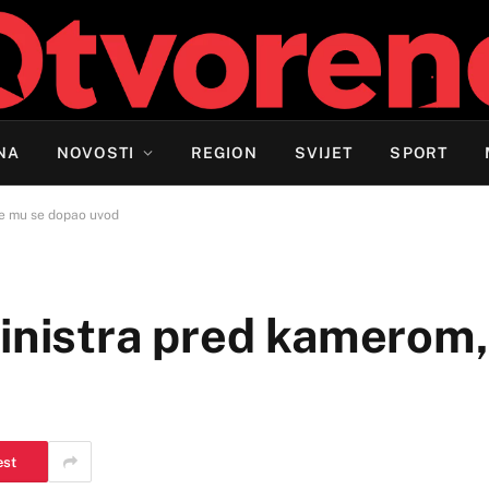
NA
NOVOSTI
REGION
SVIJET
SPORT
je mu se dopao uvod
inistra pred kamerom,
est