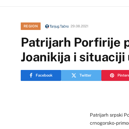
REGION
29.08.2021
Patrijarh Porfirije
Joanikija i situacij
Facebook
Twitter
Pinter
Patrijarh srpski P
crnogorsko-primor