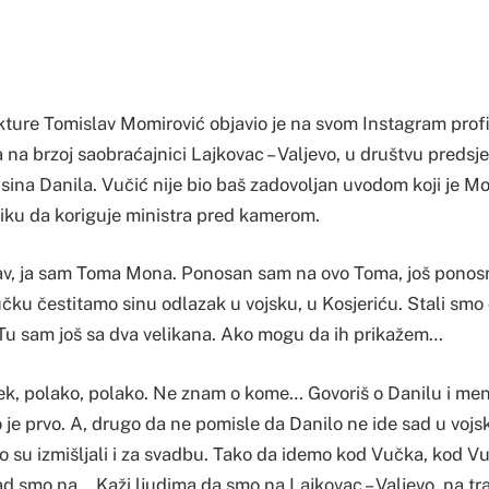
ukture Tomislav Momirović objavio je na svom Instagram prof
 na brzoj saobraćajnici Lajkovac – Valjevo, u društvu preds
sina Danila. Vučić nije bio baš zadovoljan uvodom koji je M
riliku da koriguje ministra pred kamerom.
v, ja sam Toma Mona. Ponosan sam na ovo Toma, još ponosn
čku čestitamo sinu odlazak u vojsku, u Kosjeriću. Stali sm
 Tu sam još sa dva velikana. Ako mogu da ih prikažem…
ček, polako, polako. Ne znam o kome… Govoriš o Danilu i meni
o je prvo. A, drugo da ne pomisle da Danilo ne ide sad u voj
o su izmišljali i za svadbu. Tako da idemo kod Vučka, kod Vu
sad smo na… Kaži ljudima da smo na Lajkovac – Valjevo, na tra