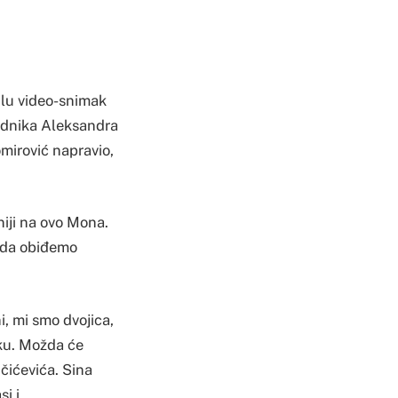
ilu video-snimak
jednika Aleksandra
omirović napravio,
iji na ovo Mona.
o da obiđemo
, mi smo dvojica,
sku. Možda će
čićevića. Sina
si i…