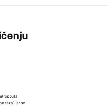
ličenju
itropolita
a teza” jer se