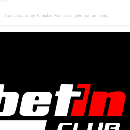
A post shared by Tomislav Momirović (@tomamomirovic)