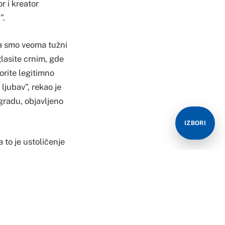
r i kreator
”.
ta smo veoma tužni
asite crnim, gde
orite legitimno
ljubav”, rekao je
radu, objavljeno
IZBORI
 to je ustoličenje
ti ustoličavali na
malno, bivamo
u’ i kao ‘neko ko
 taj vazduh ne