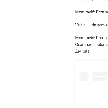
Momirović: Brza s
Vučić: … da sam že
Momirović: Predsed
Osamnaest kilomet
Živi bili!