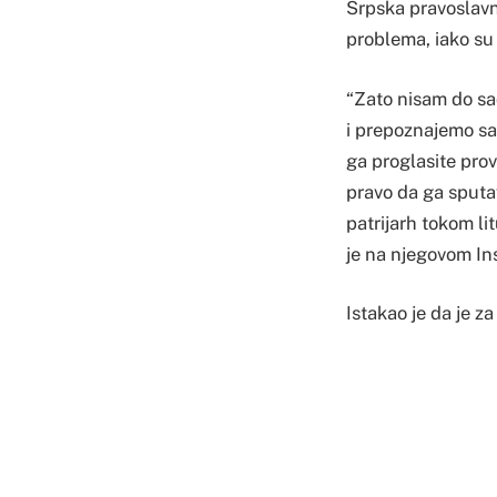
Srpska pravoslavn
problema, iako su 
“Zato nisam do sad
i prepoznajemo s
ga proglasite pro
pravo da ga sputav
patrijarh tokom l
je na njegovom In
Istakao je da je z
jednog episkopa, a
Cetinju, neko prog
“Iako mi sada nem
definisani kao ‘ne
provocira’. To je 