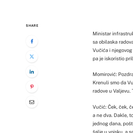
SHARE
Ministar infrastr
sa obilaska radova
Vučića i njegovog 
pa je iskoristio p
Momirović: Pozdra
Krenuli smo da Vu
radove u Valjevu.
Vučić: Ček, ček, 
a ne dva. Dakle, t
jednog dana, pošt
šalje u vojsku, a 