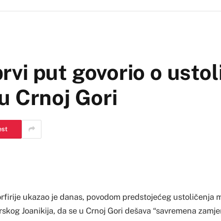
 prvi put govorio o usto
i u Crnoj Gori
est
orfirije ukazao je danas, povodom predstojećeg ustoličenja m
skog Joanikija, da se u Crnoj Gori dešava “savremena zamjen