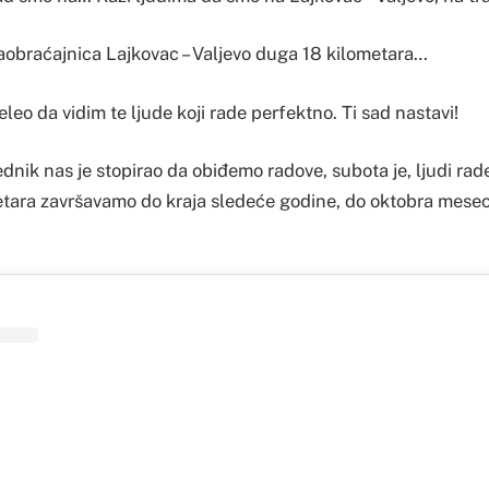
aobraćajnica Lajkovac – Valjevo duga 18 kilometara…
leo da vidim te ljude koji rade perfektno. Ti sad nastavi!
nik nas je stopirao da obiđemo radove, subota je, ljudi rade
ara završavamo do kraja sledeće godine, do oktobra meseca