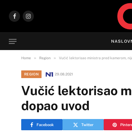
Facebook
Instagram
NASLOV
»
»
Home
Region
Vučić lektorisao ministra pred kamerom, ni
REGION
29.08.2021
Vučić lektorisao m
dopao uvod
Facebook
Twitter
Pinter