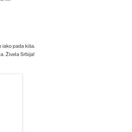
 iako pada kiša.
. Živela Srbija!