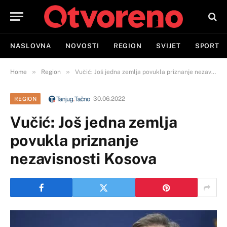
NASLOVNA
NOVOSTI
REGION
SVIJET
SPORT
»
»
Home
Region
Vučić: Još jedna zemlja povukla priznanje nezavisnosti Kosova
30.06.2022
REGION
Vučić: Još jedna zemlja
povukla priznanje
nezavisnosti Kosova