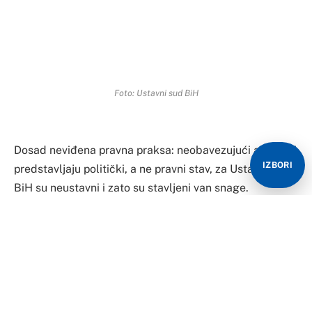
Foto: Ustavni sud BiH
Dosad neviđena pravna praksa: neobavezujući akti, koji
IZBORI
predstavljaju politički, a ne pravni stav, za Ustavni sud
BiH su neustavni i zato su stavljeni van snage.
Riječ je o odluci kojom se poništavaju dijelovi
Deklaracija i zaključci Narodne skupštine RS s kraja
prošle godine, koji se odnose na vraćanje nadležnosti
sa BiH na Srpsku.