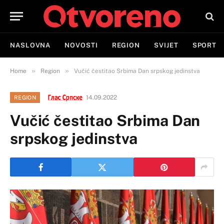
NASLOVNA
NOVOSTI
REGION
SVIJET
SPORT
»
»
Home
Region
Vučić čestitao Srbima Dan srpskog jedinstva
14.09.2022
REGION
Vučić čestitao Srbima Dan
srpskog jedinstva