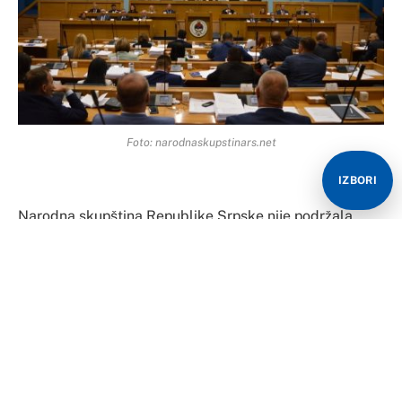
Foto: narodnaskupstinars.net
IZBORI
Narodna skupština Republike Srpske nije podržala
vitalni interes kojeg je član Predsjedništva Milorad
Dodik pokrenuo na davanje agremana za novog
ambasadora Njemačke u Bosni i Hercegovini.
Glasanju nisu prisustvovali poslanici opozicije, te nije
postojala potrebna dvotrećinska većina za usvajanje
entiteskog veta predloženog od člana Predsjedništva