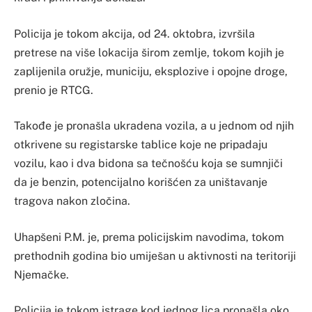
Policija je tokom akcija, od 24. oktobra, izvršila
pretrese na više lokacija širom zemlje, tokom kojih je
zaplijenila oružje, municiju, eksplozive i opojne droge,
prenio je RTCG.
Takođe je pronašla ukradena vozila, a u jednom od njih
otkrivene su registarske tablice koje ne pripadaju
vozilu, kao i dva bidona sa tečnošću koja se sumnjiči
da je benzin, potencijalno korišćen za uništavanje
tragova nakon zločina.
Uhapšeni P.M. je, prema policijskim navodima, tokom
prethodnih godina bio umiješan u aktivnosti na teritoriji
Njemačke.
Policija je tokom istrage kod jednog lica pronašla oko