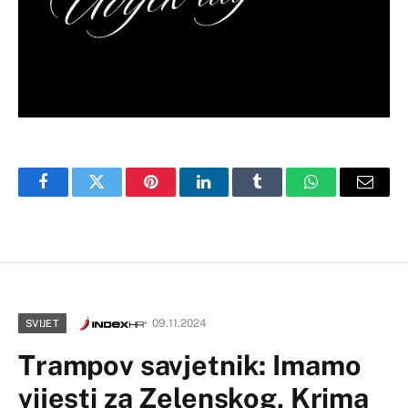
Facebook
Twitter
Pinterest
LinkedIn
Tumblr
WhatsApp
Email
09.11.2024
SVIJET
Trampov savjetnik: Imamo
vijesti za Zelenskog, Krima