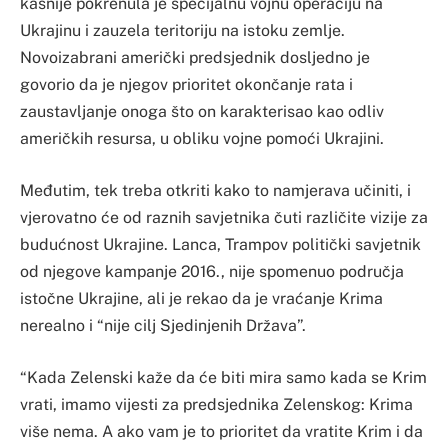
kasnije pokrenula je specijalnu vojnu operaciju na
Ukrajinu i zauzela teritoriju na istoku zemlje.
Novoizabrani američki predsjednik dosljedno je
govorio da je njegov prioritet okončanje rata i
zaustavljanje onoga što on karakterisao kao odliv
američkih resursa, u obliku vojne pomoći Ukrajini.
Međutim, tek treba otkriti kako to namjerava učiniti, i
vjerovatno će od raznih savjetnika čuti različite vizije za
budućnost Ukrajine. Lanca, Trampov politički savjetnik
od njegove kampanje 2016., nije spomenuo područja
istočne Ukrajine, ali je rekao da je vraćanje Krima
nerealno i “nije cilj Sjedinjenih Država”.
“Kada Zelenski kaže da će biti mira samo kada se Krim
vrati, imamo vijesti za predsjednika Zelenskog: Krima
više nema. A ako vam je to prioritet da vratite Krim i da