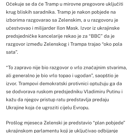
Očekuje se da će Tramp u mirovne pregovore uključiti
krug bliskih saradnika. Tramp je nakon pobjede na
izborima razgovarao sa Zelenskim, a u razgovoru je
učestvovao i milijarder Ilon Mask. Izvor iz ukrajinske
predsjedničke kancelarije rekao je za “BBC” da je
razgovor između Zelenskog i Trampa trajao “oko pola
sata”.
“To zapravo nije bio razgovor o vrlo značajnim stvarima,
ali generalno je bio vrlo topao i ugodan”, saopštio je
izvor. Trampovi demokratski protivnici optužuju ga da
se dodvorava ruskom predsjedniku Vladimiru Putinu i
kažu da njegov pristup ratu predstavlja predaju
Ukrajine koja će ugroziti cijelu Evropu.
Prošlog mjeseca Zelenski je predstavio “plan pobjede”
ukrajinskom parlamentu koji je uključivao odbijanje