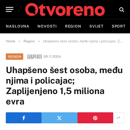
NASLOVNA
NOVOSTI
REGION
SVIJET
SPORT
»
»
Home
Region
Uhapšeno šest osoba, među njima i policajac; Zaplijenjeno 1,5 miliona evra
09.11.2024
REGION
Uhapšeno šest osoba, među
njima i policajac;
Zaplijenjeno 1,5 miliona
evra