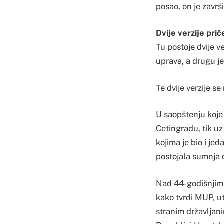
posao, on je završ
Dvije verzije prič
Tu postoje dvije v
uprava, a drugu j
Te dvije verzije s
U saopštenju koje 
Cetingradu, tik uz
kojima je bio i jed
postojala sumnja 
Nad 44-godišnjim 
kako tvrdi MUP, u
stranim državljan