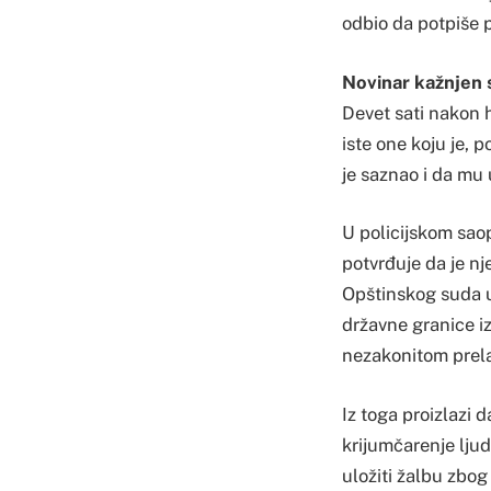
odbio da potpiše p
Novinar kažnjen 
Devet sati nakon h
iste one koju je, p
je saznao i da mu 
U policijskom sao
potvrđuje da je n
Opštinskog suda u
državne granice i
nezakonitom prela
Iz toga proizlazi 
krijumčarenje lju
uložiti žalbu zbog