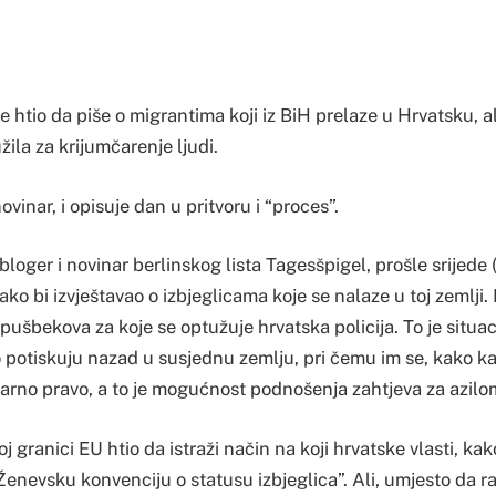
je htio da piše o migrantima koji iz BiH prelaze u Hrvatsku, al
užila za krijumčarenje ljudi.
vinar, i opisuje dan u pritvoru i “proces”.
bloger i novinar berlinskog lista Tagesšpigel, prošle srijede 
ko bi izvještavao o izbjeglicama koje se nalaze u toj zemlji. 
pušbekova za koje se optužuje hrvatska policija. To je situac
o potiskuju nazad u susjednu zemlju, pri čemu im se, kako k
rno pravo, a to je mogućnost podnošenja zahtjeva za azilo
j granici EU htio da istraži način na koji hrvatske vlasti, kak
Ženevsku konvenciju o statusu izbjeglica”. Ali, umjesto da ra