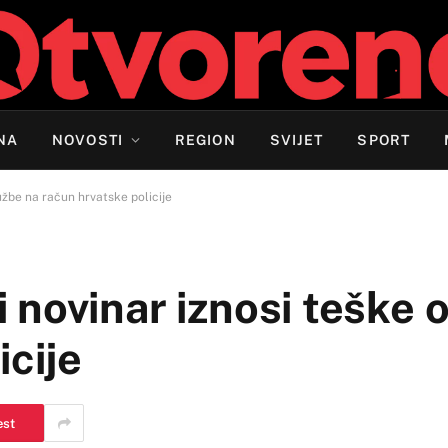
NA
NOVOSTI
REGION
SVIJET
SPORT
žbe na račun hrvatske policije
 novinar iznosi teške 
icije
est