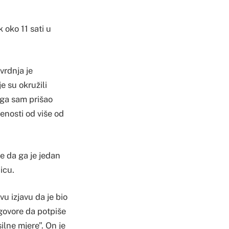
 oko 11 sati u
tvrdnja je
e su okružili
toga sam prišao
jenosti od više od
te da ga je jedan
icu.
u izjavu da je bio
agovore da potpiše
ilne mjere”. On je