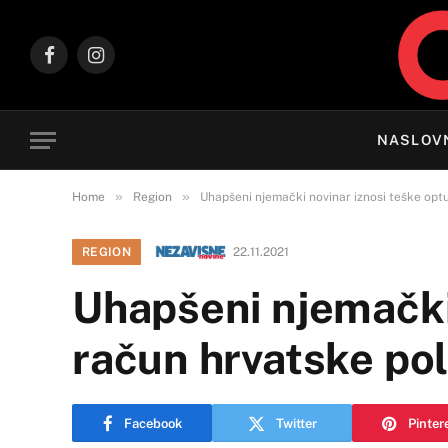
Facebook
Instagram
NASLOV
»
»
Home
Region
Uhapšeni njemački novinar iznosi teške optu
REGION
22.11.2021
Uhapšeni njemački
račun hrvatske pol
Facebook
Twitter
Pinter