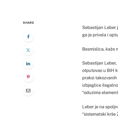
SHARE
​Sebastijan Leber 
ga je privela i opt
Besmislica, kaže no
Sebastijan Leber, 
otputovao u BiH ka
praksi takozvanih 
izbjeglice ilegaln
“oduzima elementa
Leber je na spoljno
“sistematski krše 