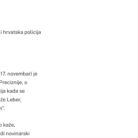
i hrvatska policija
(17. novembar) je
Preciznije, o
ija kada se
aže Leber,
m”.
o kaže,
di novinarski