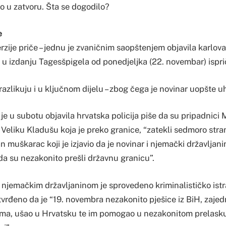
io u zatvoru. Šta se dogodilo?
e
erzije priče – jednu je zvaničnim saopštenjem objavila karlov
e u izdanju Tagesšpigela od ponedjeljka (22. novembar) ispr
e razlikuju i u ključnom dijelu – zbog čega je novinar uopšte 
je u subotu objavila hrvatska policija piše da su pripadnici
 Veliku Kladušu koja je preko granice, “zatekli sedmoro stra
an muškarac koji je izjavio da je novinar i njemački državljanin
da su nezakonito prešli državnu granicu”.
njemačkim državljaninom je sprovedeno kriminalističko istra
tvrđeno da je “19. novembra nezakonito pješice iz BiH, zaje
ima, ušao u Hrvatsku te im pomogao u nezakonitom prelasku 