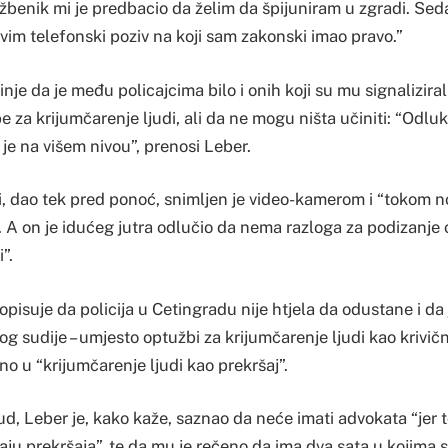
lužbenik mi je predbacio da želim da špijuniram u zgradi. Seda
vim telefonski poziv na koji sam zakonski imao pravo.”
je da je među policajcima bilo i onih koji su mu signaliziral
za krijumčarenje ljudi, ali da ne mogu ništa učiniti: “Odlu
je na višem nivou”, prenosi Leber.
di, dao tek pred ponoć, snimljen je video-kamerom i “tokom n
 A on je idućeg jutra odlučio da nema razloga za podizanje
”.
pisuje da policija u Cetingradu nije htjela da odustane i da
g sudije – umjesto optužbi za krijumčarenje ljudi kao krivičn
no u “krijumčarenje ljudi kao prekršaj”.
ud, Leber je, kako kaže, saznao da neće imati advokata “jer to
aju prekršaja”, te da mu je rečeno da ima dva sata u kojim