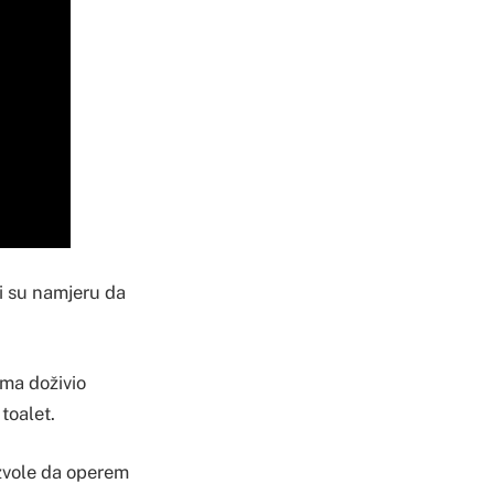
ili su namjeru da
ima doživio
toalet.
ozvole da operem