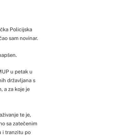
ačka Policijska
ičao sam novinar.
uhapšen.
 MUP u petak u
nih državljana s
, a za koje je
živanje te je,
dno sa zatečenim
i tranzitu po