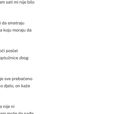
m sati mi nije bilo
i da smatraju
ka koju moraju da
oći poslat
 optužnice zbog
 je sve prebačeno
o djelo, on kaže
 nije ni
a sam može da nađe