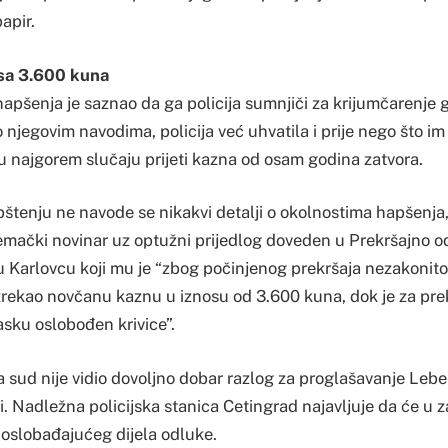
apir.
sa 3.600 kuna
apšenja je saznao da ga policija sumnjiči za krijumčarenje 
o njegovim navodima, policija već uhvatila i prije nego što im 
u najgorem slučaju prijeti kazna od osam godina zatvora.
pštenju ne navode se nikakvi detalji o okolnostima hapšenja
jemački novinar uz optužni prijedlog doveden u Prekršajno od
 Karlovcu koji mu je “zbog počinjenog prekršaja nezakonit
zrekao novčanu kaznu u iznosu od 3.600 kuna, dok je za pr
sku oslobođen krivice”.
da sud nije vidio dovoljno dobar razlog za proglašavanje Lebe
di. Nadležna policijska stanica Cetingrad najavljuje da će u
 oslobađajućeg dijela odluke.