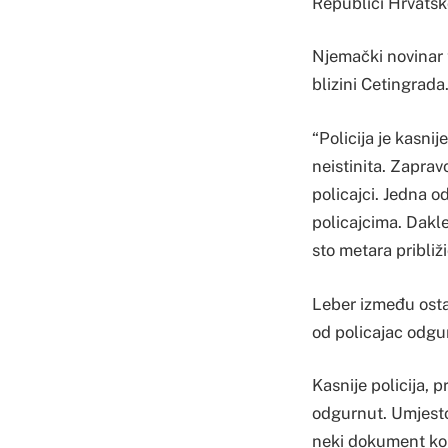
Republici Hrvatsko
Njemački novinar t
blizini Cetingrada
“Policija je kasnij
neistinita. Zaprav
policajci. Jedna o
policajcima. Dakle
sto metara približi
Leber između ostal
od policajac odgur
Kasnije policija, 
odgurnut. Umjesto 
neki dokument koji