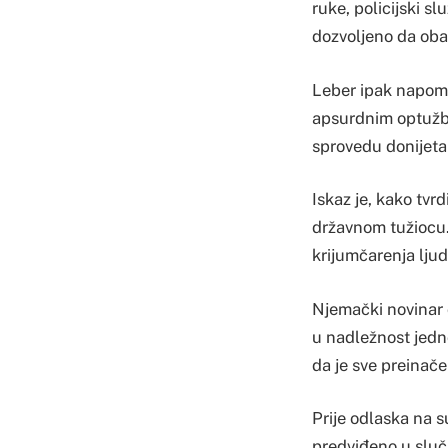
ruke, policijski s
dozvoljeno da oba
Leber ipak napomin
apsurdnim optužbe 
sprovedu donijeta 
Iskaz je, kako tvr
državnom tužiocu.
krijumčarenja ljudi
Njemački novinar o
u nadležnost jedno
da je sve preinače
Prije odlaska na s
predviđeno u sluč