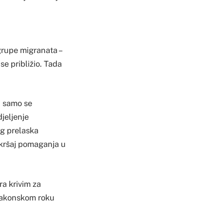
grupe migranata –
se približio. Tada
, samo se
jeljenje
og prelaska
ekršaj pomaganja u
ra krivim za
 zakonskom roku