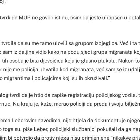
j”.
vrdi da MUP ne govori istinu, osim da jeste uhapšen u petak
.
e tvrdila da su me tamo ulovili sa grupom izbjeglica. Već i ta 
o sam iz daljine vidio kako na podu sjedi grupa migranata koj
d tih osoba je bila djevojčica koja je glasno plakala. Nakon 
: nije me policija uhvatila kod migranata, već sam se iz udal
o migrantima i policajcima koji su ih okruživali.”
og tvrdi da je htio da zapiše registraciju policijskog vozila, 
nuo. Na kraju je, kaže, morao policiji da preda i svoju bilježn
prema Leberovim navodima, nije htjela da dokumentuje njegov
toga su, piše Leber, policijski službenici pokušali da ga n
m bi potvrdio da protiv njega nisu primjenjene “nikakve pris