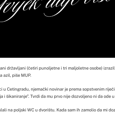
ani državljani (četiri punoljetne i tri maljoletne osobe) izraz
a azil, piše MUP.
ici u Cetingradu, njemački novinar je prema sopstvenim riječ
a i šikaniranje”. Tvrdi da mu prvo nije dozvoljeno ni da ode u 
lali na poljski WC u dvorištu. Kada sam ih zamolio da mi d