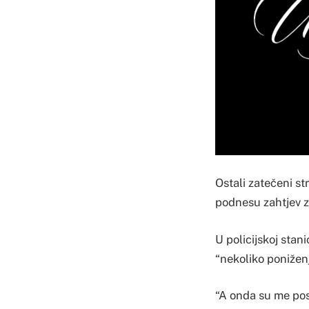
Ostali zatečeni str
podnesu zahtjev z
U policijskoj stan
“nekoliko poniženj
“A onda su me pos