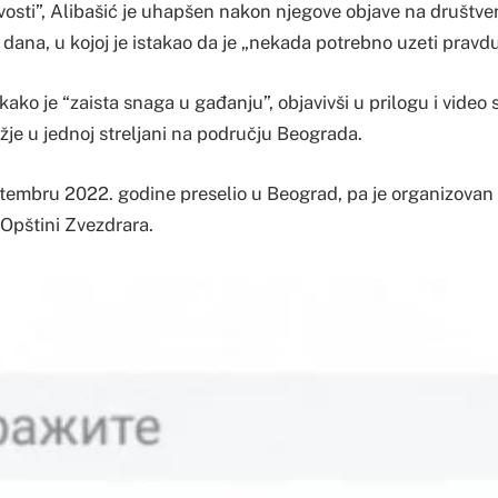
osti”, Alibašić je uhapšen nakon njegove objave na društve
ana, u kojoj je istakao da je „nekada potrebno uzeti pravdu
i kako je “zaista snaga u gađanju”, objavivši u prilogu i vide
užje u jednoj streljani na području Beograda.
tembru 2022. godine preselio u Beograd, pa je organizovan i
 Opštini Zvezdrara.