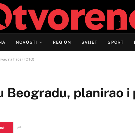
NA
NOVOSTI
REGION
SVIJET
SPORT
zivao na haos (FOTO)
 Beogradu, planirao i 
est