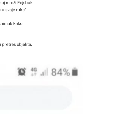
noj mreži Fejsbuk
 u svoje ruke”.
o snimak kako
 pretres objekta,