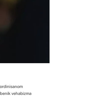
oordinisanom
edbenik vehabizma