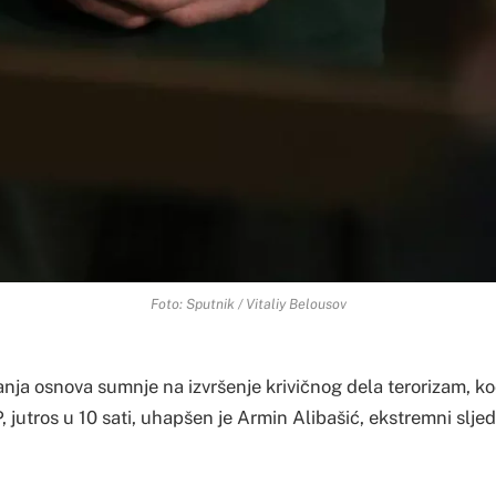
Foto: Sputnik / Vitaliy Belousov
nja osnova sumnje na izvršenje krivičnog dela terorizam, k
, jutros u 10 sati, uhapšen je Armin Alibašić, ekstremni slj