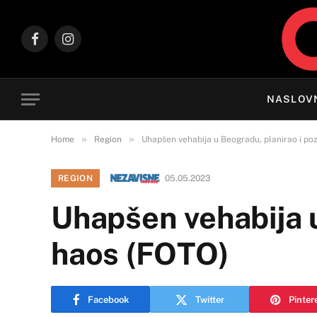
Facebook
Instagram
NASLOV
»
»
Home
Region
Uhapšen vehabija u Beogradu, planirao i po
REGION
05.05.2023
Uhapšen vehabija u
haos (FOTO)
Facebook
Twitter
Pinter