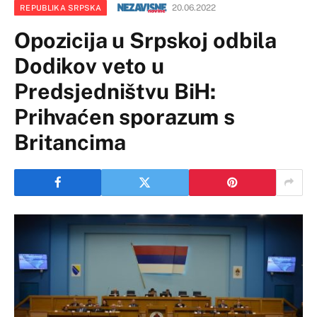
20.06.2022
REPUBLIKA SRPSKA
Opozicija u Srpskoj odbila
Dodikov veto u
Predsjedništvu BiH:
Prihvaćen sporazum s
Britancima