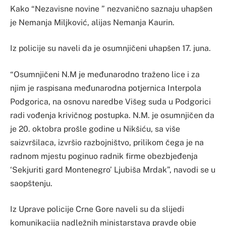
Kako “Nezavisne novine ” nezvanično saznaju uhapšen
je Nemanja Miljković, alijas Nemanja Kaurin.
Iz policije su naveli da je osumnjičeni uhapšen 17. juna.
“Osumnjičeni N.M je međunarodno traženo lice i za
njim je raspisana međunarodna potjernica Interpola
Podgorica, na osnovu naredbe Višeg suda u Podgorici
radi vođenja krivičnog postupka. N.M. je osumnjičen da
je 20. oktobra prošle godine u Nikšiću, sa više
saizvršilaca, izvršio razbojništvo, prilikom čega je na
radnom mjestu poginuo radnik firme obezbjeđenja
‘Sekjuriti gard Montenegro’ Ljubiša Mrdak”, navodi se u
saopštenju.
Iz Uprave policije Crne Gore naveli su da slijedi
komunikacija nadležnih ministarstava pravde obje