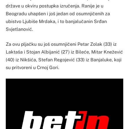
države u okviru postupka izručenja. Ranije je u
Beogradu uhapšen i još jedan od osumnjičenih za
ubistvo Ljubiše Mrdaka, i to banjalučanin Srđan
Svjetlanović.
Za ovu pljačku su još osumnjičeni Petar Zolak (33) iz
Laktaša i Stojan Albijanić (27) iz Bileće, Mitar Knežević
(40) iz Nikšića, Stefan Regojević (33) iz Banjaluke, koji
su pritvoreni u Crnoj Gori.