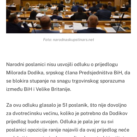
Foto: narodnaskupstinars.net
Narodni poslanici nisu usvojili odluku o prijedlogu
Milorada Dodika, srpskog člana Predsjedništva BiH, da
se blokira stupanje na snagu trgovinskog sporazuma
između BiH i Velike Britanije.
Za ovu odluku glasalo je 51 poslanik, što nije dovoljno
za dvotrećinsku većinu, koliko je potrebno da Dodikov
prijedlog bude usvojen. Odluka je pala jer su svi
poslanici opozicije ranije najavili da ovaj prijedlog neće