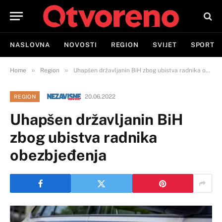
NASLOVNA
NOVOSTI
REGION
SVIJET
SPORT
»
»
Home
Region
Uhapšen državljanin BiH zbog ubistva radnika obezbjeđenja
20.06.2022
REGION
Uhapšen državljanin BiH
zbog ubistva radnika
obezbjeđenja