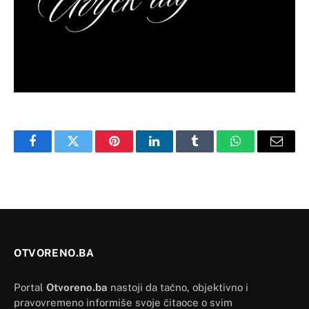
Facebook
Twitter
Pinterest
LinkedIn
Tumblr
WhatsApp
Email
OTVORENO.BA
Portal
Otvoreno.ba
nastoji da tačno, objektivno i
pravovremeno informiše svoje čitaoce o svim