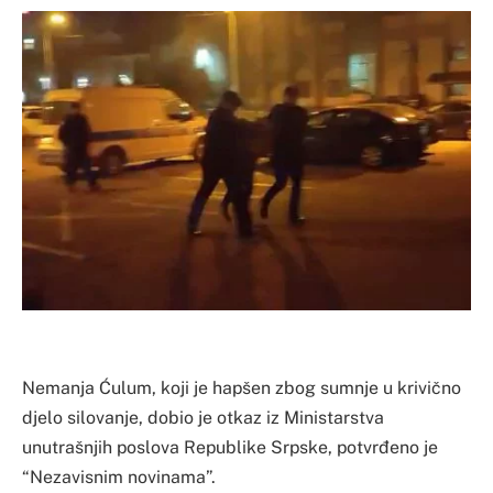
Nemanja Ćulum, koji je hapšen zbog sumnje u krivično
djelo silovanje, dobio je otkaz iz Ministarstva
unutrašnjih poslova Republike Srpske, potvrđeno je
“Nezavisnim novinama”.