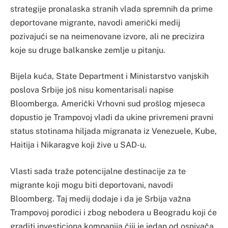
strategije pronalaska stranih vlada spremnih da prime
deportovane migrante, navodi američki medij
pozivajući se na neimenovane izvore, ali ne precizira
koje su druge balkanske zemlje u pitanju.
Bijela kuća, State Department i Ministarstvo vanjskih
poslova Srbije još nisu komentarisali napise
Bloomberga. Američki Vrhovni sud prošlog mjeseca
dopustio je Trampovoj vladi da ukine privremeni pravni
status stotinama hiljada migranata iz Venezuele, Kube,
Haitija i Nikaragve koji žive u SAD-u.
Vlasti sada traže potencijalne destinacije za te
migrante koji mogu biti deportovani, navodi
Bloomberg. Taj medij dodaje i da je Srbija važna
Trampovoj porodici i zbog nebodera u Beogradu koji će
graditi investiciona kompanija čiji je jedan od osnivača