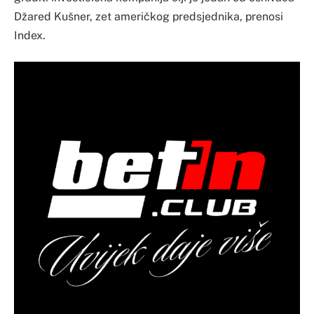
Džared Kušner, zet američkog predsjednika, prenosi
Index.