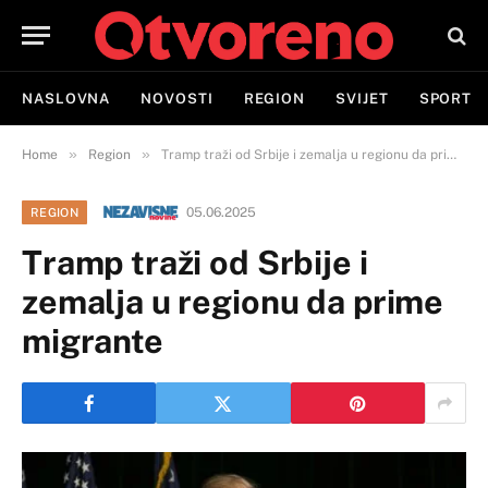
NASLOVNA
NOVOSTI
REGION
SVIJET
SPORT
»
»
Home
Region
Tramp traži od Srbije i zemalja u regionu da prime migrante
05.06.2025
REGION
Tramp traži od Srbije i
zemalja u regionu da prime
migrante