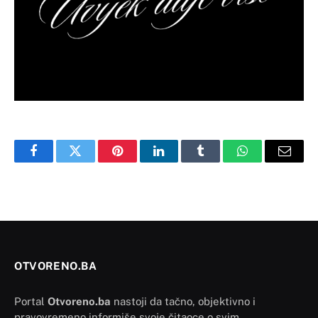
Facebook
Twitter
Pinterest
LinkedIn
Tumblr
WhatsApp
Email
OTVORENO.BA
Portal
Otvoreno.ba
nastoji da tačno, objektivno i
pravovremeno informiše svoje čitaoce o svim