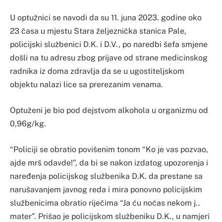
U optužnici se navodi da su 11. juna 2023. godine oko
23 časa u mjestu Stara željeznička stanica Pale,
policijski službenici D.K. i D.V., po naredbi šefa smjene
došli na tu adresu zbog prijave od strane medicinskog
radnika iz doma zdravlja da se u ugostiteljskom
objektu nalazi lice sa prerezanim venama.
Optuženi je bio pod dejstvom alkohola u organizmu od
0,96g/kg.
“Policiji se obratio povišenim tonom “Ko je vas pozvao,
ajde mrš odavde!”, da bi se nakon izdatog upozorenja i
naređenja policijskog službenika D.K. da prestane sa
narušavanjem javnog reda i mira ponovno policijskim
službenicima obratio riječima “Ja ću noćas nekom j..
mater”. Prišao je policijskom službeniku D.K., u namjeri