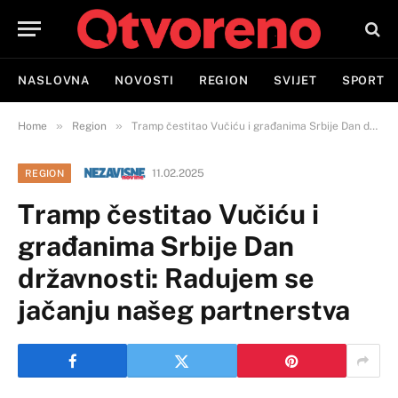
NASLOVNA
NOVOSTI
REGION
SVIJET
SPORT
»
»
Home
Region
Tramp čestitao Vučiću i građanima Srbije Dan državnosti: Radujem se jačanju našeg partnerstva
11.02.2025
REGION
Tramp čestitao Vučiću i
građanima Srbije Dan
državnosti: Radujem se
jačanju našeg partnerstva