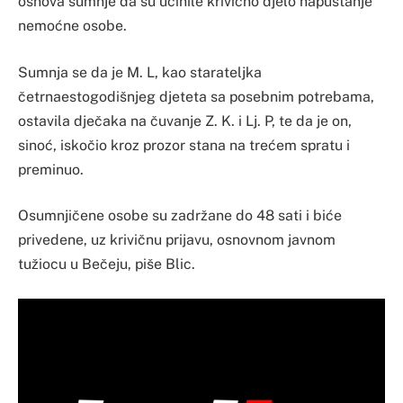
osnova sumnje da su učinile krivično djelo napuštanje
nemoćne osobe.
Sumnja se da je M. L, kao starateljka
četrnaestogodišnjeg djeteta sa posebnim potrebama,
ostavila dječaka na čuvanje Z. K. i Lj. P, te da je on,
sinoć, iskočio kroz prozor stana na trećem spratu i
preminuo.
Osumnjičene osobe su zadržane do 48 sati i biće
privedene, uz krivičnu prijavu, osnovnom javnom
tužiocu u Bečeju, piše Blic.