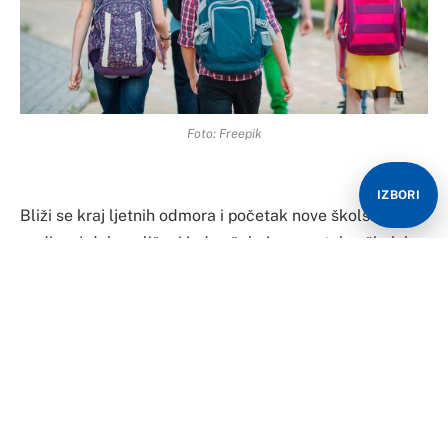
Foto: Freepik
IZBORI
Bliži se kraj ljetnih odmora i početak nove školske
godine. I dok mališani jedva čekaju povratak u školske
klupe roditelje najviše interesuje kako će se kretati
cijene pribora i udžbenika.
Ekipa portala Klix.ba istražila je koliko košta kupovina
školskog pribora za novu školsku godinu,
Kao i inače, najveći trošak svakako predstavlja