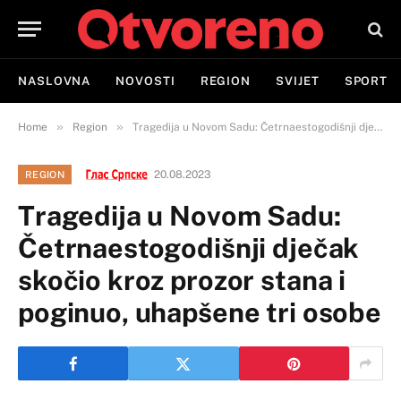
NASLOVNA
NOVOSTI
REGION
SVIJET
SPORT
»
»
Home
Region
Tragedija u Novom Sadu: Četrnaestogodišnji dječak skočio kroz prozor stana i poginuo, uhapšene tri osobe
20.08.2023
REGION
Tragedija u Novom Sadu:
Četrnaestogodišnji dječak
skočio kroz prozor stana i
poginuo, uhapšene tri osobe