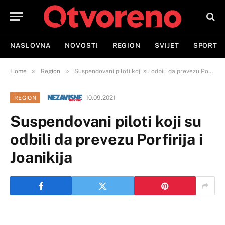
NASLOVNA
NOVOSTI
REGION
SVIJET
SPORT
»
»
Home
Region
Suspendovani piloti koji su odbili da prevezu Porfirija i Joanikija
10.09.2021
REGION
Suspendovani piloti koji su
odbili da prevezu Porfirija i
Joanikija