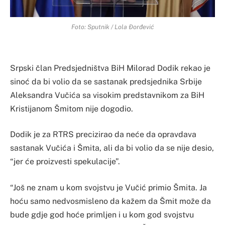
Foto: Sputnik / Lola Đorđević
Srpski član Predsjedništva BiH Milorad Dodik rekao je
sinoć da bi volio da se sastanak predsjednika Srbije
Aleksandra Vučića sa visokim predstavnikom za BiH
Kristijanom Šmitom nije dogodio.
Dodik je za RTRS precizirao da neće da opravdava
sastanak Vučića i Šmita, ali da bi volio da se nije desio,
“jer će proizvesti spekulacije”.
“Još ne znam u kom svojstvu je Vučić primio Šmita. Ja
hoću samo nedvosmisleno da kažem da Šmit može da
bude gdje god hoće primljen i u kom god svojstvu