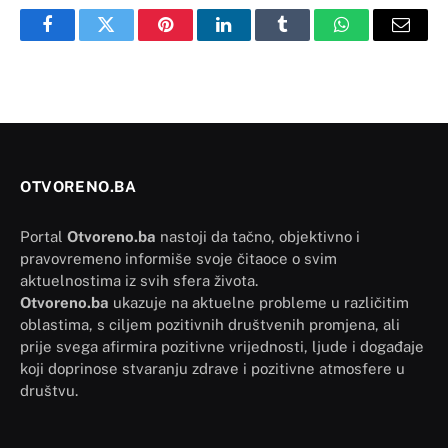
Facebook
Twitter
Pinterest
LinkedIn
Tumblr
WhatsApp
Email
OTVORENO.BA
Portal
Otvoreno.ba
nastoji da tačno, objektivno i
pravovremeno informiše svoje čitaoce o svim
aktuelnostima iz svih sfera života.
Otvoreno.ba
ukazuje na aktuelne probleme u različitim
oblastima, s ciljem pozitivnih društvenih promjena, ali
prije svega afirmira pozitivne vrijednosti, ljude i događaje
koji doprinose stvaranju zdrave i pozitivne atmosfere u
društvu.