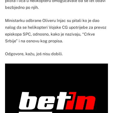
pilota i lica u helikopteru omogućavale da se let obavi
bezbjedno po njih.
Ministarku odbrane Oliveru Injac su pitali ko je dao
nalog da se helikopteri Vojske CG upotrijebe za prevoz
episkopa SPC, odnosno, kako je nazivaju, “Crkve
Srbije” i na osnovu kog propisa.
Odgovore, kažu, još nisu dobili.