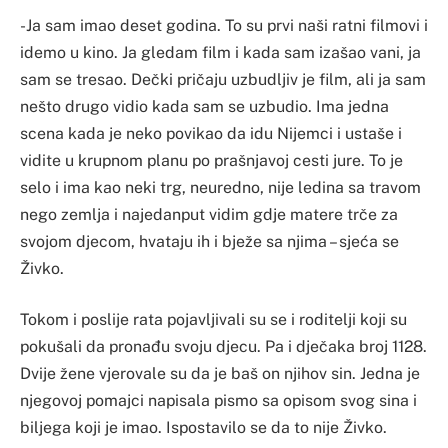
-Ja sam imao deset godina. To su prvi naši ratni filmovi i
idemo u kino. Ja gledam film i kada sam izašao vani, ja
sam se tresao. Dečki pričaju uzbudljiv je film, ali ja sam
nešto drugo vidio kada sam se uzbudio. Ima jedna
scena kada je neko povikao da idu Nijemci i ustaše i
vidite u krupnom planu po prašnjavoj cesti jure. To je
selo i ima kao neki trg, neuredno, nije ledina sa travom
nego zemlja i najedanput vidim gdje matere trče za
svojom djecom, hvataju ih i bježe sa njima – sjeća se
Živko.
Tokom i poslije rata pojavljivali su se i roditelji koji su
pokušali da pronađu svoju djecu. Pa i dječaka broj 1128.
Dvije žene vjerovale su da je baš on njihov sin. Jedna je
njegovoj pomajci napisala pismo sa opisom svog sina i
biljega koji je imao. Ispostavilo se da to nije Živko.