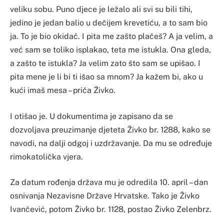
veliku sobu. Puno djece je ležalo ali svi su bili tihi,
jedino je jedan balio u dečijem krevetiću, a to sam bio
ja. To je bio okidač. I pita me zašto plačeš? A ja velim, a
već sam se toliko isplakao, teta me istukla. Ona gleda,
a zašto te istukla? Ja velim zato što sam se upišao. I
pita mene je li bi ti išao sa mnom? Ja kažem bi, ako u
kući imaš mesa – priča Živko.
I otišao je. U dokumentima je zapisano da se
dozvoljava preuzimanje djeteta Živko br. 1288, kako se
navodi, na dalji odgoj i uzdržavanje. Da mu se određuje
rimokatolička vjera.
Za datum rođenja država mu je odredila 10. april – dan
osnivanja Nezavisne Države Hrvatske. Tako je Živko
Ivančević, potom Živko br. 1128, postao Živko Zelenbrz.