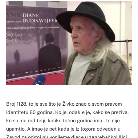
Broj 1128, to je sve što je Živko znao o svom pravom
identitetu 80 godina. Ko je, odakle je, kako se preziva,
ko su mu roditelji, koliko tačno godina ima – to nije
upamtio. A imao je pet kada je iz logora odveden u
Zavod za odgoj gluvonijeme djece u zagrebačkoj Ilici.