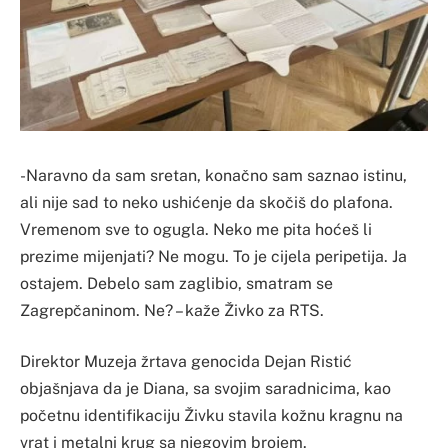
-Naravno da sam sretan, konačno sam saznao istinu,
ali nije sad to neko ushićenje da skočiš do plafona.
Vremenom sve to ogugla. Neko me pita hoćeš li
prezime mijenjati? Ne mogu. To je cijela peripetija. Ja
ostajem. Debelo sam zaglibio, smatram se
Zagrepčaninom. Ne? – kaže Živko za RTS.
Direktor Muzeja žrtava genocida Dejan Ristić
objašnjava da je Diana, sa svojim saradnicima, kao
početnu identifikaciju Živku stavila kožnu kragnu na
vrat i metalni krug sa njegovim brojem.