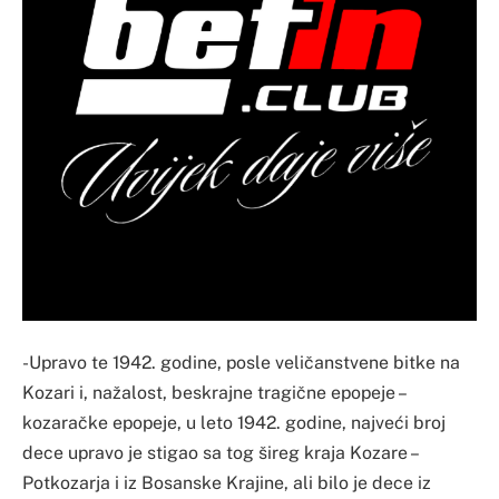
-Upravo te 1942. godine, posle veličanstvene bitke na
Kozari i, nažalost, beskrajne tragične epopeje –
kozaračke epopeje, u leto 1942. godine, najveći broj
dece upravo je stigao sa tog šireg kraja Kozare –
Potkozarja i iz Bosanske Krajine, ali bilo je dece iz