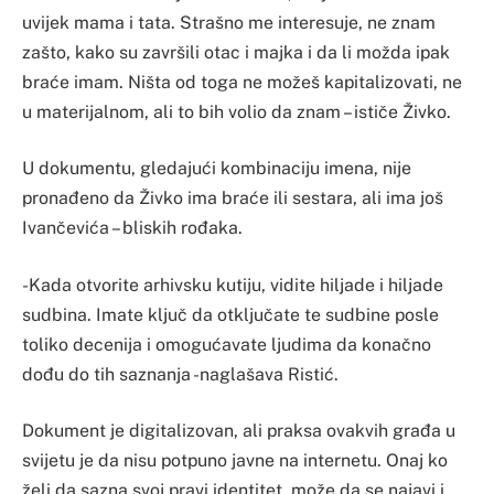
uvijek mama i tata. Strašno me interesuje, ne znam
zašto, kako su završili otac i majka i da li možda ipak
braće imam. Ništa od toga ne možeš kapitalizovati, ne
u materijalnom, ali to bih volio da znam – ističe Živko.
U dokumentu, gledajući kombinaciju imena, nije
pronađeno da Živko ima braće ili sestara, ali ima još
Ivančevića – bliskih rođaka.
-Kada otvorite arhivsku kutiju, vidite hiljade i hiljade
sudbina. Imate ključ da otključate te sudbine posle
toliko decenija i omogućavate ljudima da konačno
dođu do tih saznanja -naglašava Ristić.
Dokument je digitalizovan, ali praksa ovakvih građa u
svijetu je da nisu potpuno javne na internetu. Onaj ko
želi da sazna svoj pravi identitet, može da se najavi i