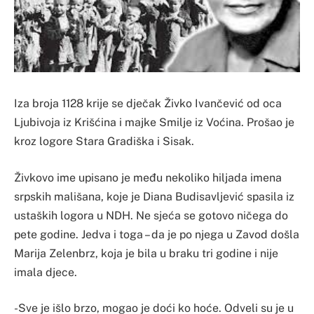
Iza broja 1128 krije se dječak Živko Ivančević od oca
Ljubivoja iz Krišćina i majke Smilje iz Voćina. Prošao je
kroz logore Stara Gradiška i Sisak.
Živkovo ime upisano je među nekoliko hiljada imena
srpskih mališana, koje je Diana Budisavljević spasila iz
ustaških logora u NDH. Ne sjeća se gotovo ničega do
pete godine. Jedva i toga – da je po njega u Zavod došla
Marija Zelenbrz, koja je bila u braku tri godine i nije
imala djece.
-Sve je išlo brzo, mogao je doći ko hoće. Odveli su je u