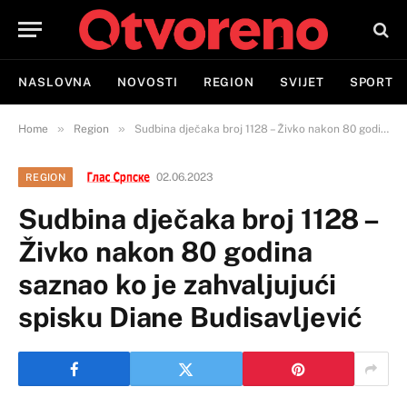
NASLOVNA
NOVOSTI
REGION
SVIJET
SPORT
»
»
Home
Region
Sudbina dječaka broj 1128 – Živko nakon 80 godina saznao ko je zahvaljujući spisku Diane Budisavljević
02.06.2023
REGION
Sudbina dječaka broj 1128 –
Živko nakon 80 godina
saznao ko je zahvaljujući
spisku Diane Budisavljević