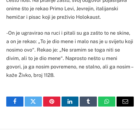
često nosi. Na pitanje zašto, svoj odgovor pojašnjava
onime što je rekao Primo Levi, Jevrejin, italijanski
hemičar i pisac koji je preživio Holokaust.
-On je ugravirao na ruci i pitali su ga zašto to ne skine,
a on je rekao: „To je dio mene i malo nas je u svijetu koji
nosimo ovo“. Rekao je: „Ne sramim se toga niti se
divim, ali to je dio mene“. Naprosto nešto u meni
govori, ja ga nosim povremeno, ne stalno, ali ga nosim –
kaže Živko, broj 1128.
Facebook
Twitter
Pinterest
LinkedIn
Tumblr
WhatsApp
Email