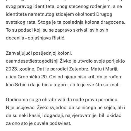
svog pravog identiteta, onog stečenog rođenjem, a ne
identiteta nametnutog sticajem okolnosti Drugog
svetskog rata. Stoga je ta poslednja kolona dragocena.
To su podaci koji su se zapravo skrivali svih ovih
decenija – objašnjava Ristić.
Zahvaljujući posljednjoj koloni,
osamdesetšestogodišnji Živko je utvrdio svoje porijeklo
2023. godine. Dat je porodici Zelenbrz, Matu i Mariji,
ulica Grobnička 20. Oni od njega nisu krili da je rođen
kao Srbin i da je bio u logoru, ali to je sve što su znali.
Godinama su ga ohrabrivali da nađe pravu porodicu.
Nije uspjevao. Živko svjedoči da se ničega ne sejća, ali i
da su neki kasniji događaji, najvjerovatnije, bili okidač
za ono što je čuvala podsviest.