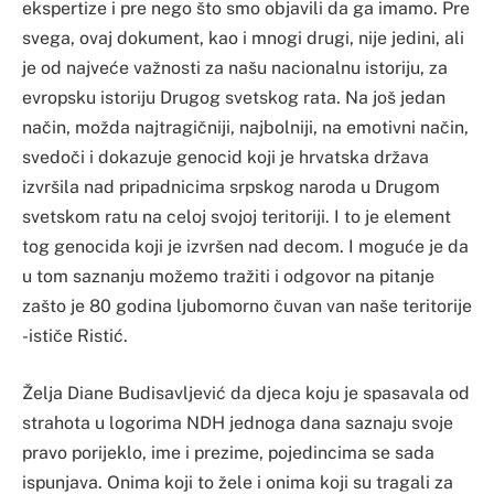
ekspertize i pre nego što smo objavili da ga imamo. Pre
svega, ovaj dokument, kao i mnogi drugi, nije jedini, ali
je od najveće važnosti za našu nacionalnu istoriju, za
evropsku istoriju Drugog svetskog rata. Na još jedan
način, možda najtragičniji, najbolniji, na emotivni način,
svedoči i dokazuje genocid koji je hrvatska država
izvršila nad pripadnicima srpskog naroda u Drugom
svetskom ratu na celoj svojoj teritoriji. I to je element
tog genocida koji je izvršen nad decom. I moguće je da
u tom saznanju možemo tražiti i odgovor na pitanje
zašto je 80 godina ljubomorno čuvan van naše teritorije
-ističe Ristić.
Želja Diane Budisavljević da djeca koju je spasavala od
strahota u logorima NDH jednoga dana saznaju svoje
pravo porijeklo, ime i prezime, pojedincima se sada
ispunjava. Onima koji to žele i onima koji su tragali za