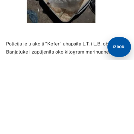
Policija je u akciji “Kofer” uhapsila L.T. i L.B. oba iz
IZBORI
Banjaluke i zaplijenila oko kilogram marihuane.
“Glas Srpske” saznaje da je policija prilikom pretresa u
koferu pronašla više od kilograma marihuane.
Kako je saopšteno iz Policijske uprave Banjaluka
uhapšeni se terete da su počinili krivično djelo
neovlašćena proizvodnja i promet opojnih droga.
– U okviru akcije izvršen je pretres na jednoj lokaciji na
području Banjaluke, a u toku aktivnosti ukupno je