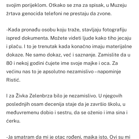
svojim porijeklom. Otkako se zna za spisak, u Muzeju
žrtava genocida telefoni ne prestaju da zvone.
-Kada pronađu osobu koju traže, stavljaju fotografiju
ispred dokumenta. Možete videti ljude kako tiho jecaju
i plaču. I to je trenutak kada konačno imaju materijalne
dokaze. Ne samo dokaz, već i saznanje. Zamislite da u
80 i nekoj godini čujete ime svoje majke i oca. Za
većinu nas to je apsolutno nezamislivo – napominje
Ristić.
I za Živka Zelenbrza bilo je nezamislivo. U njegovih
poslednjih osam decenija staje da je završio školu, u
međuvremenu dobio i sestru, da se oženio i ima sina i
ćerku.
-Ja smatram da mi je otac rođeni, majka isto. Ovi su mi