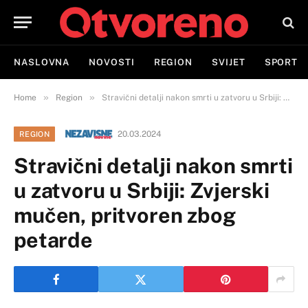
NASLOVNA
NOVOSTI
REGION
SVIJET
SPORT
»
»
Home
Region
Stravični detalji nakon smrti u zatvoru u Srbiji: Zvjerski mučen, pritvoren zbog petarde
20.03.2024
REGION
Stravični detalji nakon smrti
u zatvoru u Srbiji: Zvjerski
mučen, pritvoren zbog
petarde