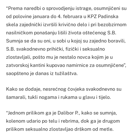
“Prema naredbi o sprovodjenju istrage, osumnjičeni su
od polovine januara do 4. februara u KPZ Padinska
skela zajednički izvršili krivično delo i pri bezobzirnom
nasilničkom ponašanju lišili života oštećenog S.B.
Sumnja se da su oni, u sobi u kojoj su zajedno boravili,
S.B. svakodnevno prihički, fizički i seksualno
zlostavljali, pošto mu je nestalo novca kojim je u
zatvorskoj kantini kupovao namirnice za osumnjičene”,
saopšteno je danas iz tužilaštva.
Kako se dodaje, nesrećnog čovjeka svakodnevno su
šamarali, tukli nogama i rukama u glavu i tijelo.
“Jednom prilikom ga je Dalibor P., kako se sumnja,
kolenom udario po telu i rebrima, dok ga je drugom
prilikom seksualno zlostavljao drškom od metle.