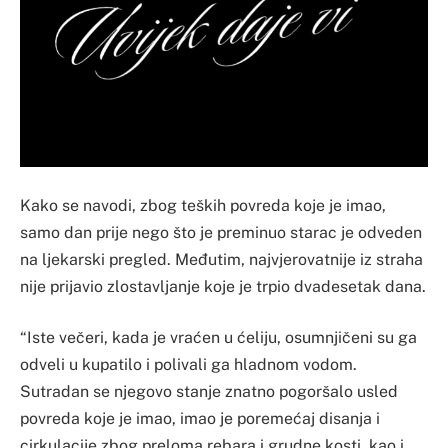
Kako se navodi, zbog teških povreda koje je imao,
samo dan prije nego što je preminuo starac je odveden
na ljekarski pregled. Međutim, najvjerovatnije iz straha
nije prijavio zlostavljanje koje je trpio dvadesetak dana.
“Iste večeri, kada je vraćen u ćeliju, osumnjičeni su ga
odveli u kupatilo i polivali ga hladnom vodom.
Sutradan se njegovo stanje znatno pogoršalo usled
povreda koje je imao, imao je poremećaj disanja i
cirkulacije zbog preloma rebara i grudne kosti, kao i