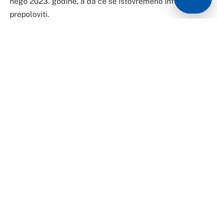
nego 2023. godine, a da će se istovremeno inflacija
prepoloviti.
Međutim, iz ove finansijske institucije navode da su
protiv bilo kakvih “ad hoc” povećanja minimalne plate,
te savjetuju da se sva dalja povećanja dobro procijene.
Alina Iancu, šefica Misije MMF-a u BiH, navela je da su
procjene da će bruto domaći proizvod (BDP) BiH sa 1,8
odsto koliko je iznosio u prošloj godini, porasti na 2,5
posto odsto u ovoj godini.
“Ohrabrujuće je i to što inflacija u BiH nastavlja opadati
pa bi ona sa 6.1 posto u 2023. sada trebala biti
prepolovljena na tri posto”, kazala je Iancu.
Ona je poručila i da MMF upozorava na rastuću