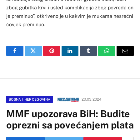
zbog gubitka krvi i usled komplikacija zbog povreda on
je preminuo”, otkriveno je u kakvim je mukama nesrećni
čovjek preminuo.
Facebook
Twitter
Pinterest
LinkedIn
Tumblr
WhatsApp
Email
20.03.2024
BOSNA I HERCEGOVINA
MMF upozorava BiH: Budite
oprezni sa povećanjem plata