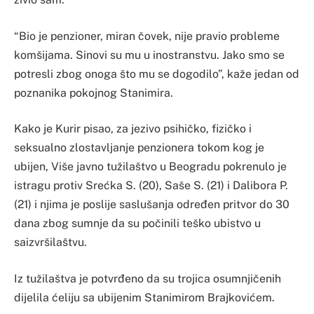
“Bio je penzioner, miran čovek, nije pravio probleme
komšijama. Sinovi su mu u inostranstvu. Jako smo se
potresli zbog onoga što mu se dogodilo”, kaže jedan od
poznanika pokojnog Stanimira.
Kako je Kurir pisao, za jezivo psihičko, fizičko i
seksualno zlostavljanje penzionera tokom kog je
ubijen, Više javno tužilaštvo u Beogradu pokrenulo je
istragu protiv Srećka S. (20), Saše S. (21) i Dalibora P.
(21) i njima je poslije saslušanja određen pritvor do 30
dana zbog sumnje da su počinili teško ubistvo u
saizvršilaštvu.
Iz tužilaštva je potvrđeno da su trojica osumnjičenih
dijelila ćeliju sa ubijenim Stanimirom Brajkovićem.