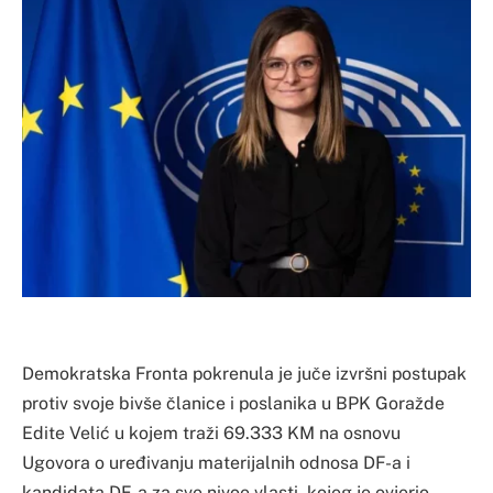
Demokratska Fronta pokrenula je juče izvršni postupak
protiv svoje bivše članice i poslanika u BPK Goražde
Edite Velić u kojem traži 69.333 KM na osnovu
Ugovora o uređivanju materijalnih odnosa DF-a i
kandidata DF-a za sve nivoe vlasti, kojeg je ovjerio