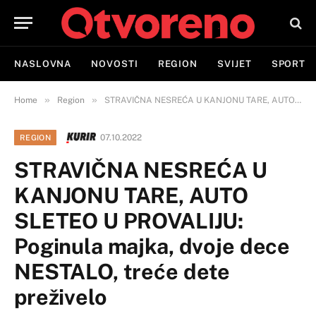
NASLOVNA
NOVOSTI
REGION
SVIJET
SPORT
»
»
Home
Region
STRAVIČNA NESREĆA U KANJONU TARE, AUTO SLETEO U PROVALIJU: Poginula majka, dvoje dece NESTALO, treće dete preživelo
07.10.2022
REGION
STRAVIČNA NESREĆA U
KANJONU TARE, AUTO
SLETEO U PROVALIJU:
Poginula majka, dvoje dece
NESTALO, treće dete
preživelo