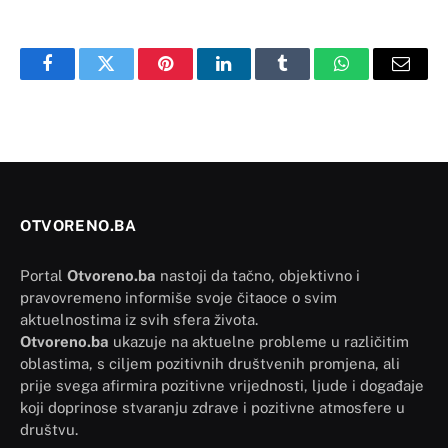
Facebook
Twitter
Pinterest
LinkedIn
Tumblr
WhatsApp
Email
OTVORENO.BA
Portal
Otvoreno.ba
nastoji da tačno, objektivno i
pravovremeno informiše svoje čitaoce o svim
aktuelnostima iz svih sfera života.
Otvoreno.ba
ukazuje na aktuelne probleme u različitim
oblastima, s ciljem pozitivnih društvenih promjena, ali
prije svega afirmira pozitivne vrijednosti, ljude i događaje
koji doprinose stvaranju zdrave i pozitivne atmosfere u
društvu.