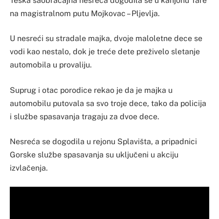
Teška saobraćajna nesreća dogodila se u kanjonu Tare
na magistralnom putu Mojkovac – Pljevlja.
U nesreći su stradale majka, dvoje maloletne dece se
vodi kao nestalo, dok je treće dete preživelo sletanje
automobila u provaliju.
Suprug i otac porodice rekao je da je majka u
automobilu putovala sa svo troje dece, tako da policija
i službe spasavanja tragaju za dvoe dece.
Nesreća se dogodila u rejonu Splavišta, a pripadnici
Gorske službe spasavanja su uključeni u akciju
izvlačenja.