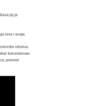
lava joj je
a sina i snaje.
potvrdio ubistvo.
jekar konstatovao
ca, prenosi