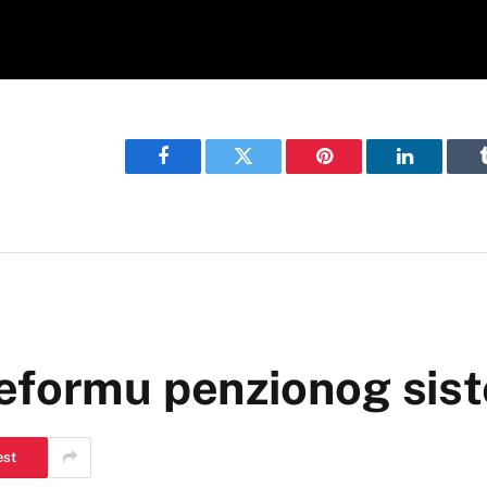
Facebook
Twitter
Pinterest
LinkedIn
eformu penzionog sis
est