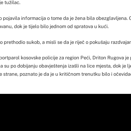
je tužilac.
 pojavila informacija o tome da je žena bila obezglavljena. G
vanu, dok je tijelo bilo jednom od spratova u kući.
prethodio sukob, a misli se da je riječ o pokušaju razdvajanj
tparol kosovske policije za region Peći, Driton Rugova je 
 su po dobijanju obavještenja izašli na lice mjesta, dok je l
e strane, poznato je da je u kritičnom trenutku bilo i očevida