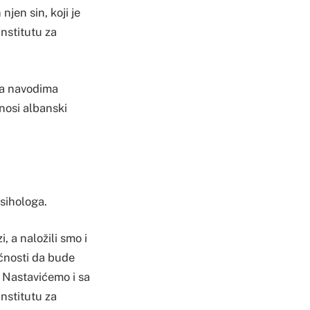
njen sin, koji je
nstitutu za
ma navodima
enosi albanski
psihologa.
, a naložili smo i
ćnosti da bude
 Nastavićemo i sa
Institutu za