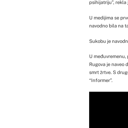
psihijatriju”, rekla 
U medijima se prvo
navodno bila na ta
Sukobu je navodno 
U međuvremenu, por
Rugova je naveo da
smrt žrtve. S drug
“Informer”.