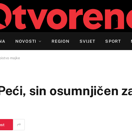
NA
NOVOSTI
REGION
SVIJET
SPORT
ubistvo majke
 Peći, sin osumnjičen z
est