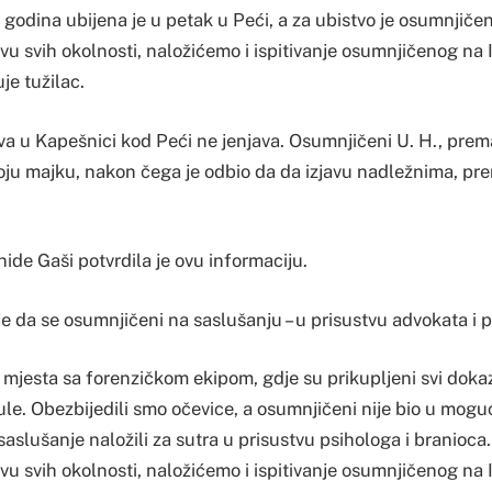
godina ubijena je u petak u Peći, a za ubistvo je osumnjičen 
 svih okolnosti, naložićemo i ispitivanje osumnjičenog na I
uje tužilac.
a u Kapešnici kod Peći ne jenjava. Osumnjičeni U. H., pre
svoju majku, nakon čega je odbio da da izjavu nadležnima, pr
ahide Gaši potvrdila je ovu informaciju.
e da se osumnjičeni na saslušanju – u prisustvu advokata i 
e mjesta sa forenzičkom ekipom, gdje su prikupljeni svi dokazi
le. Obezbijedili smo očevice, a osumnjičeni nije bio u mogu
aslušanje naložili za sutra u prisustvu psihologa i branioca.
u svih okolnosti, naložićemo i ispitivanje osumnjičenog na 