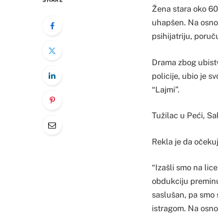
SHARE
Žena stara oko 60 
uhapšen. Na osnovu
psihijatriju, poruč
Drama zbog ubistv
policije, ubio je 
“Lajmi”.
Tužilac u Peći, S
Rekla je da očekuj
“Izašli smo na lic
obdukciju preminu
saslušan, pa smo s
istragom. Na osnov