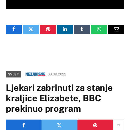
Facebook
Twitter
Pinterest
LinkedIn
Tumblr
WhatsApp
Email
08.09.2022
SVIJET
Ljekari zabrinuti za stanje
kraljice Elizabete, BBC
prekinuo program