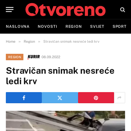
NASLOVNA
NOVOSTI
REGION
SVIJET
SPORT
»
»
Home
Region
Stravičan snimak nesreće ledi krv
08.09.2022
REGION
Stravičan snimak nesreće
ledi krv