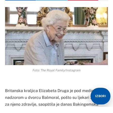
Foto: The Royal Family/Instagram
Britanska kraljica Elizabeta Druga je pod medicinskim
IZBORI
nadzorom u dvorcu Balmoral, pošto su ljekari zabrinuti
za njeno zdravlje, saopštila je danas Bakingemska
palata. Britanski javnis servis prekinuo je danas sa