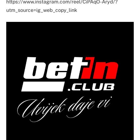
https://www.instagram.com/reel/CiPAqO-Aryd/?
utm_source=ig_web_copy_link