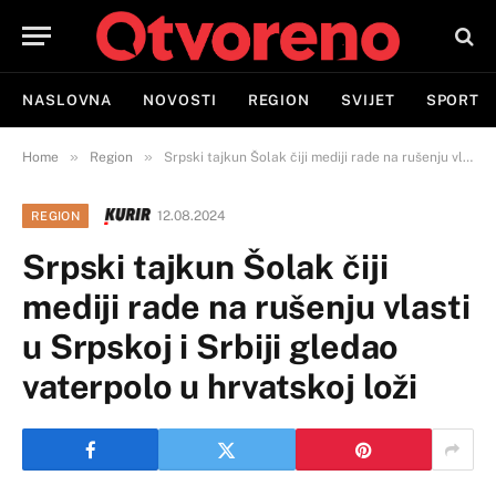
NASLOVNA
NOVOSTI
REGION
SVIJET
SPORT
»
»
Home
Region
Srpski tajkun Šolak čiji mediji rade na rušenju vlasti u Srpskoj i Srbiji gledao vaterpolo u hrvatskoj loži
12.08.2024
REGION
Srpski tajkun Šolak čiji
mediji rade na rušenju vlasti
u Srpskoj i Srbiji gledao
vaterpolo u hrvatskoj loži