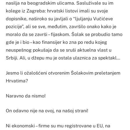
nasilja na beogradskim ulicama. Sasluživale su im
kolege iz Zagreba: hrvatski listovi imali su svoje
dopisnike, naširoko su javljali o “ljuljanju Vučićeve
pozicije”, ali se sve, međutim, završilo onako kako je
moralo da se završi – fijaskom. Šolak se probudio tamo
gde je i bio – kao finansijer ko zna po redu kojeg
neuspešnog pokušaja da se sruši aktuelna vlast u
Srbiji. Ali, u džepu mu je ostala ulaznica za spektakl…
Jesmo li ožalošćeni otvorenim Šolakovim preletanjem
Hrvatima?
Naravno da nismo!
On odavno nije na ovoj, na našoj strani!
Ni ekonomski – firme su mu registrovane u EU, na