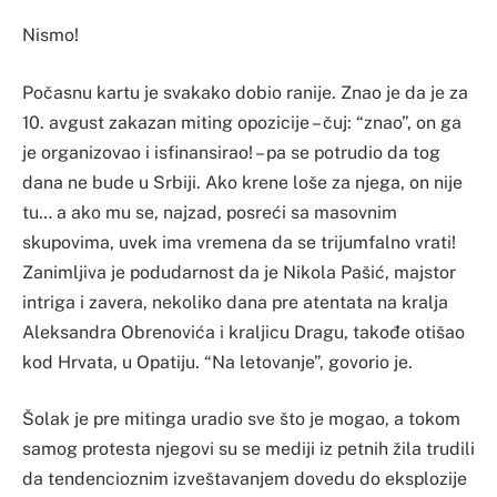
Nismo!
Počasnu kartu je svakako dobio ranije. Znao je da je za
10. avgust zakazan miting opozicije – čuj: “znao”, on ga
je organizovao i isfinansirao! – pa se potrudio da tog
dana ne bude u Srbiji. Ako krene loše za njega, on nije
tu… a ako mu se, najzad, posreći sa masovnim
skupovima, uvek ima vremena da se trijumfalno vrati!
Zanimljiva je podudarnost da je Nikola Pašić, majstor
intriga i zavera, nekoliko dana pre atentata na kralja
Aleksandra Obrenovića i kraljicu Dragu, takođe otišao
kod Hrvata, u Opatiju. “Na letovanje”, govorio je.
Šolak je pre mitinga uradio sve što je mogao, a tokom
samog protesta njegovi su se mediji iz petnih žila trudili
da tendencioznim izveštavanjem dovedu do eksplozije