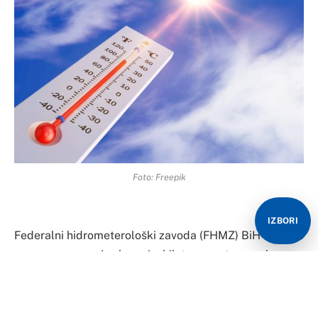
Foto: Freepik
IZBORI
Federalni hidrometerološki zavoda (FHMZ) BiH izdao je
crveno upozorenje zbog visokih temperatura zraka za
područje širom Federacije Bosne i Hercegovine i
RepublikeSrpske, osim u planinskim područjima.
Crveno upozorenje je na snazi od 12. do 14. augusta.