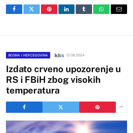
Facebook
Twitter
Pinterest
LinkedIn
Tumblr
WhatsApp
Email
12.08.2024
BOSNA I HERCEGOVINA
Izdato crveno upozorenje u
RS i FBiH zbog visokih
temperatura