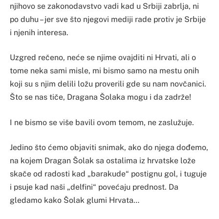
njihovo se zakonodavstvo vadi kad u Srbiji zabrlja, ni
po duhu – jer sve što njegovi mediji rade protiv je Srbije
i njenih interesa.
Uzgred rečeno, neće se njime ovajditi ni Hrvati, ali o
tome neka sami misle, mi bismo samo na mestu onih
koji su s njim delili ložu proverili gde su nam novčanici.
Što se nas tiče, Dragana Šolaka mogu i da zadrže!
I ne bismo se više bavili ovom temom, ne zaslužuje.
Jedino što ćemo objaviti snimak, ako do njega dođemo,
na kojem Dragan Šolak sa ostalima iz hrvatske lože
skače od radosti kad „barakude“ postignu gol, i tuguje
i psuje kad naši „delfini“ povećaju prednost. Da
gledamo kako Šolak glumi Hrvata…