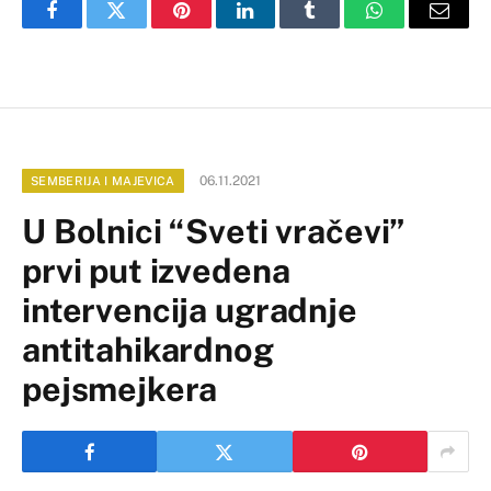
Facebook
Twitter
Pinterest
LinkedIn
Tumblr
WhatsApp
Email
06.11.2021
SEMBERIJA I MAJEVICA
U Bolnici “Sveti vračevi”
prvi put izvedena
intervencija ugradnje
antitahikardnog
pejsmejkera