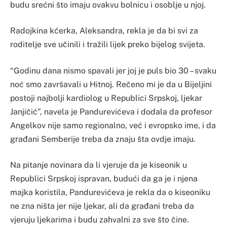
budu srećni što imaju ovakvu bolnicu i osoblje u njoj.
Radojkina kćerka, Aleksandra, rekla je da bi svi za
roditelje sve učinili i tražili lijek preko bijelog svijeta.
“Godinu dana nismo spavali jer joj je puls bio 30 – svaku
noć smo završavali u Hitnoj. Rečeno mi je da u Bijeljini
postoji najbolji kardiolog u Republici Srpskoj, ljekar
Janjičić”, navela je Pandurevićeva i dodala da profesor
Angelkov nije samo regionalno, već i evropsko ime, i da
građani Semberije treba da znaju šta ovdje imaju.
Na pitanje novinara da li vjeruje da je kiseonik u
Republici Srpskoj ispravan, budući da ga je i njena
majka koristila, Pandurevićeva je rekla da o kiseoniku
ne zna ništa jer nije ljekar, ali da građani treba da
vjeruju ljekarima i budu zahvalni za sve što čine.