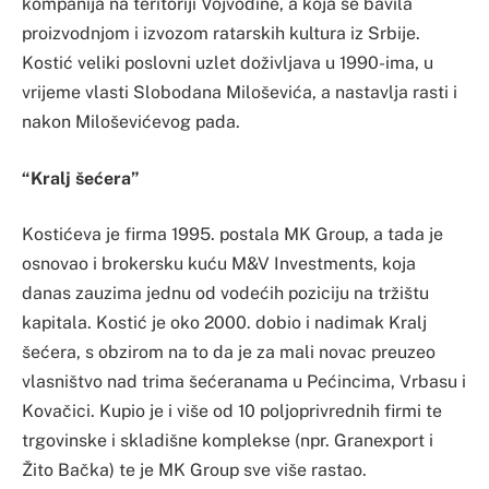
kompanija na teritoriji Vojvodine, a koja se bavila
proizvodnjom i izvozom ratarskih kultura iz Srbije.
Kostić veliki poslovni uzlet doživljava u 1990-ima, u
vrijeme vlasti Slobodana Miloševića, a nastavlja rasti i
nakon Miloševićevog pada.
“Kralj šećera”
Kostićeva je firma 1995. postala MK Group, a tada je
osnovao i brokersku kuću M&V Investments, koja
danas zauzima jednu od vodećih poziciju na tržištu
kapitala. Kostić je oko 2000. dobio i nadimak Kralj
šećera, s obzirom na to da je za mali novac preuzeo
vlasništvo nad trima šećeranama u Pećincima, Vrbasu i
Kovačici. Kupio je i više od 10 poljoprivrednih firmi te
trgovinske i skladišne komplekse (npr. Granexport i
Žito Bačka) te je MK Group sve više rastao.