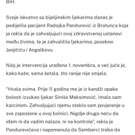
BiH.
Svoje iskustvo sa bijeljinskim ljekarima danas je
podijelila pacijent Radojka Pandurević iz Bratunca koja
je rekla da je zahvaljujući ovoj zdravstvenoj ustanovi
među živima, te je zahvalilila ljekarima, posebno
Janjičiću i Angelkovu.
NJoj je intervencija urađena 1. novembra, a već juče je,
kako kaže, sama šetala, što ranije nije smjela.
“Hvala svima. Prije 11 godina me je iz kandži opake
bolesti izvukao ljekar Siniša Maksimović. Imala sam
karcinom. Zahvaljujući njemu stekla sam povjerenje u
sve zaposlene u ovoj bolnici. Nigdje drugo neću da
idem ni da vadim nalaze, ni na kontrole”, rekla je
Pandurevićeva i napomenula da Semberci treba da