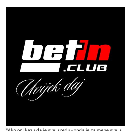
“Ako oni kažu da je sve u redu – onda je za mene sve u