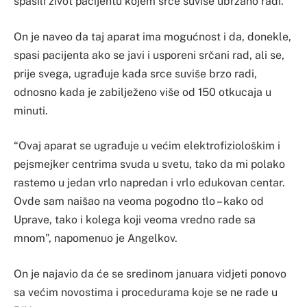
spasili život pacijentu kojem srce suviše ubrzano radi.
On je naveo da taj aparat ima mogućnost i da, donekle,
spasi pacijenta ako se javi i usporeni srčani rad, ali se,
prije svega, ugrađuje kada srce suviše brzo radi,
odnosno kada je zabilježeno više od 150 otkucaja u
minuti.
“Ovaj aparat se ugrađuje u većim elektrofiziološkim i
pejsmejker centrima svuda u svetu, tako da mi polako
rastemo u jedan vrlo napredan i vrlo edukovan centar.
Ovde sam naišao na veoma pogodno tlo – kako od
Uprave, tako i kolega koji veoma vredno rade sa
mnom”, napomenuo je Angelkov.
On je najavio da će se sredinom januara vidjeti ponovo
sa većim novostima i procedurama koje se ne rade u