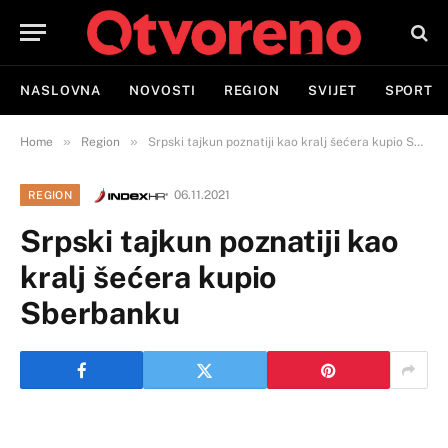
NASLOVNA
NOVOSTI
REGION
SVIJET
SPORT
»
»
Home
Region
Srpski tajkun poznatiji kao kralj šećera kupio Sberbanku
06.11.2021
REGION
Srpski tajkun poznatiji kao
kralj šećera kupio
Sberbanku