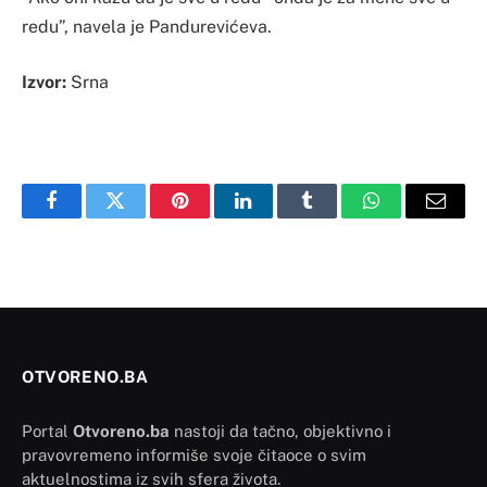
redu”, navela je Pandurevićeva.
Izvor:
Srna
Facebook
Twitter
Pinterest
LinkedIn
Tumblr
WhatsApp
Email
OTVORENO.BA
Portal
Otvoreno.ba
nastoji da tačno, objektivno i
pravovremeno informiše svoje čitaoce o svim
aktuelnostima iz svih sfera života.