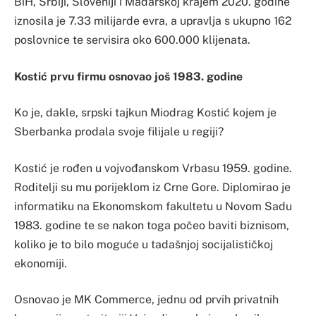
BiH, Srbiji, Sloveniji i Mađarskoj krajem 2020. godine
iznosila je 7.33 milijarde evra, a upravlja s ukupno 162
poslovnice te servisira oko 600.000 klijenata.
Kostić prvu firmu osnovao još 1983. godine
Ko je, dakle, srpski tajkun Miodrag Kostić kojem je
Sberbanka prodala svoje filijale u regiji?
Kostić je rođen u vojvođanskom Vrbasu 1959. godine.
Roditelji su mu porijeklom iz Crne Gore. Diplomirao je
informatiku na Ekonomskom fakultetu u Novom Sadu
1983. godine te se nakon toga počeo baviti biznisom,
koliko je to bilo moguće u tadašnjoj socijalističkoj
ekonomiji.
Osnovao je MK Commerce, jednu od prvih privatnih