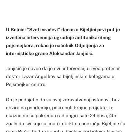
U Bolnici “Sveti vračevi” danas u Bijeljini prvi put je
izvedena intervencija ugradnje antitahikardnog
pejsmejkera, rekao je načelnik Odjeljenja za
internističke grane Aleksandar Janjičić.
Janjičić je naveo da je ovu intervenciju izveo profesor
doktor Lazar Angelkov sa bijeljinskim kolegama u
Pejsmejker centru.
On je podsjetio da su ovoj zdravstvenoj ustanovi, bez
obzira na pandemiju, pokrenuli brojne projekte, te
ukazao da su pokrenuli rad angio-sale 24 časa, što
znači da svi koji su imali infarkt na području Bijeljine i u
regiji Birča, budu zbrinuti u bijeljinskoj bolnici.Janjičić