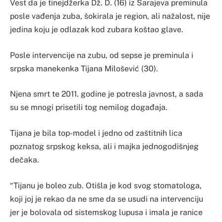
Vest da je tinejdžerka Dž. D. (16) iz Sarajeva preminula
posle vađenja zuba, šokirala je region, ali nažalost, nije
jedina koju je odlazak kod zubara koštao glave.
Posle intervencije na zubu, od sepse je preminula i
srpska manekenka Tijana Milošević (30).
Njena smrt te 2011. godine je potresla javnost, a sada
su se mnogi prisetili tog nemilog događaja.
Tijana je bila top-model i jedno od zaštitnih lica
poznatog srpskog keksa, ali i majka jednogodišnjeg
dečaka.
“Tijanu je boleo zub. Otišla je kod svog stomatologa,
koji joj je rekao da ne sme da se usudi na intervenciju
jer je bolovala od sistemskog lupusa i imala je ranice