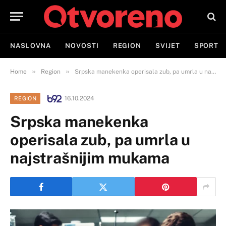
NASLOVNA
NOVOSTI
REGION
SVIJET
SPORT
»
»
Home
Region
Srpska manekenka operisala zub, pa umrla u najstrašnijim mukama
16.10.2024
REGION
Srpska manekenka
operisala zub, pa umrla u
najstrašnijim mukama