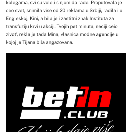
kolegama, svi su voleli s njom da rade. Proputovala je
ceo svet, snimila više od 20 reklama u Srbiji, radila i u
Engleskoj, Kini, a bila je i zaštitni znak Instituta za
transfuziju krvi u akciji:’Tvojih pet minuta, nečiji ceio
život’, rekla je tada Mina, vlasnica modne agencije u
kojoj je Tijana bila angažovana.