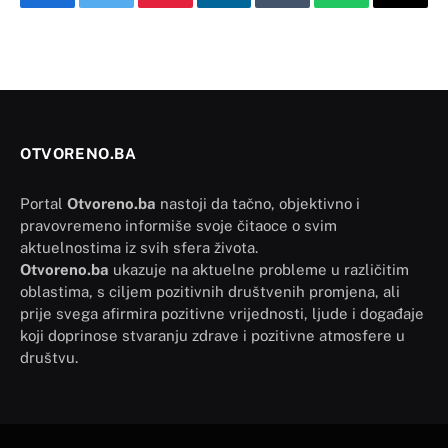
Facebook
Twitter
Pinterest
LinkedIn
Tumblr
WhatsApp
Email
OTVORENO.BA
Portal
Otvoreno.ba
nastoji da tačno, objektivno i
pravovremeno informiše svoje čitaoce o svim
aktuelnostima iz svih sfera života.
Otvoreno.ba
ukazuje na aktuelne probleme u različitim
oblastima, s ciljem pozitivnih društvenih promjena, ali
prije svega afirmira pozitivne vrijednosti, ljude i događaje
koji doprinose stvaranju zdrave i pozitivne atmosfere u
društvu.