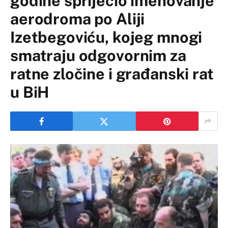
godine spriječio imenovanje
aerodroma po Aliji
Izetbegoviću, kojeg mnogi
smatraju odgovornim za
ratne zločine i građanski rat
u BiH