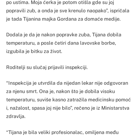
po ustima. Moja ćerka je potom otišla gde su joj
popravili zub, a onda je sve krenulo naopako”, ispričala
je tada Tijanina majka Gordana za domaće medije.
Dodala je da je nakon popravke zuba, Tijana dobila
temperaturu, a posle četiri dana lavovske borbe,
izgubila je bitku za život.
Roditelji su slučaj prijavili inspekciji.
“Inspekcija je utvrdila da nijedan lekar nije odgovoran
za njenu smrt. Ona je, nakon što je dobila visoku
temperaturu, suviše kasno zatražila medicinsku pomoć
i, nažalost, spasa joj nije bilo”, rečeno je iz Ministarstva
zdravlja.
“Tijana je bila veliki profesionalac, omiljena među