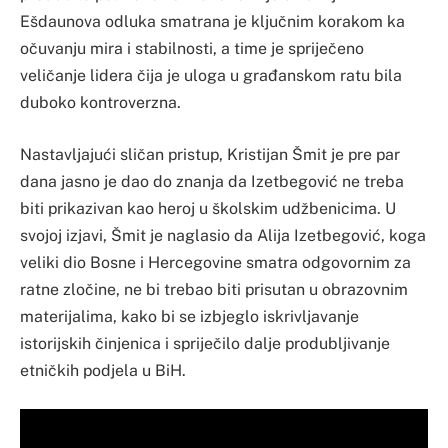
Ešdaunova odluka smatrana je ključnim korakom ka
očuvanju mira i stabilnosti, a time je spriječeno
veličanje lidera čija je uloga u građanskom ratu bila
duboko kontroverzna.
Nastavljajući sličan pristup, Kristijan Šmit je pre par
dana jasno je dao do znanja da Izetbegović ne treba
biti prikazivan kao heroj u školskim udžbenicima. U
svojoj izjavi, Šmit je naglasio da Alija Izetbegović, koga
veliki dio Bosne i Hercegovine smatra odgovornim za
ratne zločine, ne bi trebao biti prisutan u obrazovnim
materijalima, kako bi se izbjeglo iskrivljavanje
istorijskih činjenica i spriječilo dalje produbljivanje
etničkih podjela u BiH.