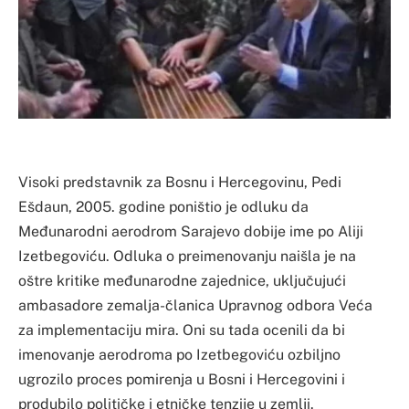
Visoki predstavnik za Bosnu i Hercegovinu, Pedi
Ešdaun, 2005. godine poništio je odluku da
Međunarodni aerodrom Sarajevo dobije ime po Aliji
Izetbegoviću. Odluka o preimenovanju naišla je na
oštre kritike međunarodne zajednice, uključujući
ambasadore zemalja-članica Upravnog odbora Veća
za implementaciju mira. Oni su tada ocenili da bi
imenovanje aerodroma po Izetbegoviću ozbiljno
ugrozilo proces pomirenja u Bosni i Hercegovini i
produbilo političke i etničke tenzije u zemlji.