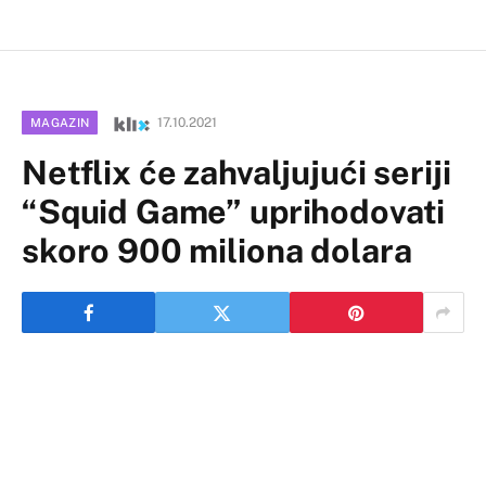
17.10.2021
MAGAZIN
Netflix će zahvaljujući seriji
“Squid Game” uprihodovati
skoro 900 miliona dolara
Netflix će na osnovu popularne serije “Squid Game”