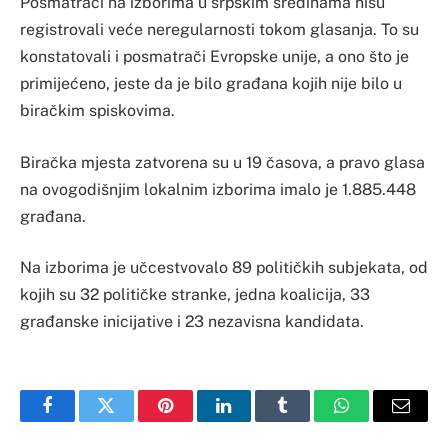
Posmatrači na izborima u srpskim sredinama nisu
registrovali veće neregularnosti tokom glasanja. To su
konstatovali i posmatrači Evropske unije, a ono što je
primijećeno, jeste da je bilo građana kojih nije bilo u
biračkim spiskovima.
Biračka mjesta zatvorena su u 19 časova, a pravo glasa
na ovogodišnjim lokalnim izborima imalo je 1.885.448
građana.
Na izborima je učcestvovalo 89 političkih subjekata, od
kojih su 32 političke stranke, jedna koalicija, 33
građanske inicijative i 23 nezavisna kandidata.
Facebook
Twitter
Pinterest
LinkedIn
Tumblr
WhatsApp
Email