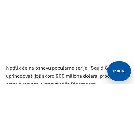
uprihodovati još skoro 900 miliona dolara, procjena je
američkog poslovnog medija Bloomberg.
Ranije je objavljeno da je ova kompanija za produkciju
ove serije izdvojila 21,4 miliona dolara. Po epizodi je
potrošila 2,4 miliona dolara, što je znatno manje u
odnosu na neke druge njihove serije.
Primjera radi, jedna epizoda serije “The Crown” koštala
IZBORI
ih je 13 miliona dolara, dok ih je epizoda serije
“Stranger Things” koštala 12 miliona dolara.
“Squid Game” je jedna od najgledanijih Netflixovih
serija koju su pregledali desetine miliona ljudi. Ovo je
južnokorejska serija koja tematizira brutalno
takmičenje siromašnih ljudi za veliki novac. Ako
izgube, bivaju ubijeni, prenosi Business Insider.