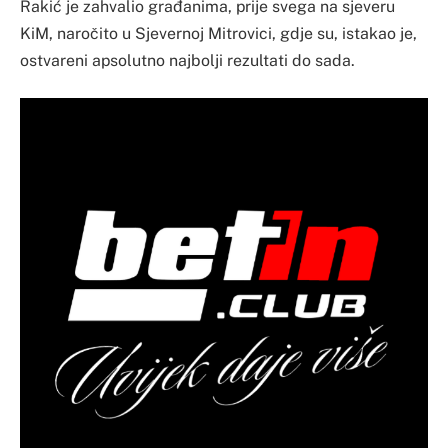
Rakić je zahvalio građanima, prije svega na sjeveru
KiM, naročito u Sjevernoj Mitrovici, gdje su, istakao je,
ostvareni apsolutno najbolji rezultati do sada.