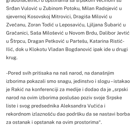
gradonačelnici u opštinama sa srpskom većinom su
Srđan Vulović u Zubinom Potoku, Milan Radojević u
sjevernoj Kosovskoj Mitrovici, Dragiša Milović u
Zvečanu, Zoran Todić u Leposaviću, Ljiljana Šubarić u
Gračanici, Saša Milošević u Novom Brdu, Dalibor Jevtić
u Štrpcu, Dragan Petković u Partešu, Katarina Ristić-
Ilić, dok u Klokotu Vladan Bogdanović ipak ide u drugi
krug.
-Pored svih pritisaka na naš narod, na današnjim
izborima pokazali smo snagu, jedinstvo i slogu – istakao
je Rakić na konferenciji za medije i dodao da je „srpski
narod na ovim izborima poslušao poziv svoje Srpske
liste i svog predsednika Aleksandra Vučića i
rekordnom izlaznošću dao podršku da se nastavi borba
za ostanak i opstanak na ovim prostorima“.