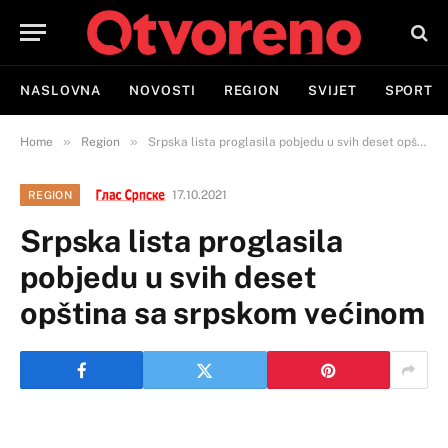
NASLOVNA
NOVOSTI
REGION
SVIJET
SPORT
»
»
Home
Region
Srpska lista proglasila pobjedu u svih deset opština sa srpskom većinom
17.10.2021
REGION
Srpska lista proglasila
pobjedu u svih deset
opština sa srpskom većinom