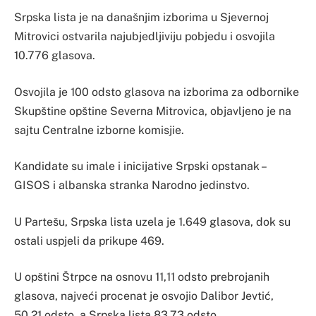
Srpska lista je na današnjim izborima u Sjevernoj
Mitrovici ostvarila najubjedljiviju pobjedu i osvojila
10.776 glasova.
Osvojila je 100 odsto glasova na izborima za odbornike
Skupštine opštine Severna Mitrovica, objavljeno je na
sajtu Centralne izborne komisjie.
Kandidate su imale i inicijative Srpski opstanak –
GISOS i albanska stranka Narodno jedinstvo.
U Partešu, Srpska lista uzela je 1.649 glasova, dok su
ostali uspjeli da prikupe 469.
U opštini Štrpce na osnovu 11,11 odsto prebrojanih
glasova, najveći procenat je osvojio Dalibor Jevtić,
50,21 odsto, a Srpska lista 83,73 odsto.