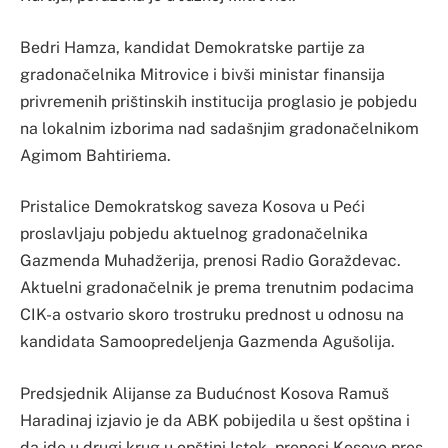
Bedri Hamza, kandidat Demokratske partije za
gradonačelnika Mitrovice i bivši ministar finansija
privremenih prištinskih institucija proglasio je pobjedu
na lokalnim izborima nad sadašnjim gradonačelnikom
Agimom Bahtiriema.
Pristalice Demokratskog saveza Kosova u Peći
proslavljaju pobjedu aktuelnog gradonačelnika
Gazmenda Muhadžerija, prenosi Radio Goraždevac.
Aktuelni gradonačelnik je prema trenutnim podacima
CIK-a ostvario skoro trostruku prednost u odnosu na
kandidata Samoopredeljenja Gazmenda Agušolija.
Predsjednik Alijanse za Budućnost Kosova Ramuš
Haradinaj izjavio je da ABK pobijedila u šest opština i
da ide u drugi krug u opštini Istok, prenosi Kosovo pres.