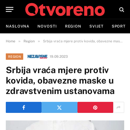
NASLOVNA
NOVOSTI
REGION
SVIJET
SPORT
»
»
Home
Region
Srbija vraća mjere protiv kovida, obavezne maske u zdravstvenim ustanovama
19.09.2023
REGION
Srbija vraća mjere protiv
kovida, obavezne maske u
zdravstvenim ustanovama