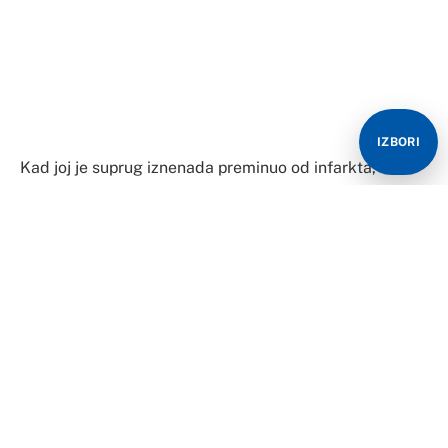
IZBORI
Kad joj je suprug iznenada preminuo od infarkta,
Beograđanka je bila u šoku od tuge, ali to se ubrzo
promijenilo. Naime, saznala je da je pokojni muž imao –
tajnu porodicu. Imao je ljubavnicu s kojom je imao
dijete te ga je priznao.
Njih dvoje dobili su u braku dvoje djece koja su još
uvijek maloljetna.
Par mjeseci nakon sprovoda, podnijela je zahtjev za
njegovu penziju, ali dobila je informaciju da neko drugi