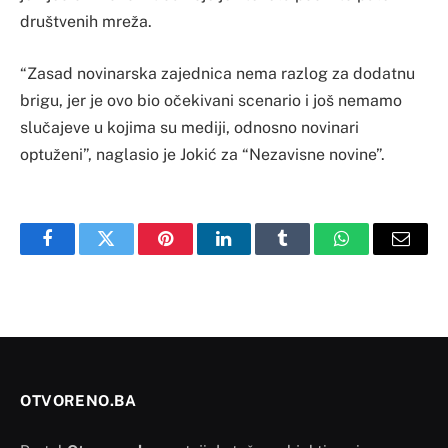
društvenih mreža.
“Zasad novinarska zajednica nema razlog za dodatnu
brigu, jer je ovo bio očekivani scenario i još nemamo
slučajeve u kojima su mediji, odnosno novinari
optuženi”, naglasio je Jokić za “Nezavisne novine”.
Facebook
Twitter
Pinterest
LinkedIn
Tumblr
WhatsApp
Email
OTVORENO.BA