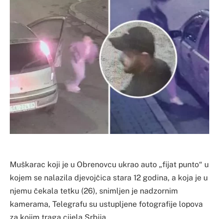
Muškarac koji je u Obrenovcu ukrao auto „fijat punto“ u
kojem se nalazila djevojčica stara 12 godina, a koja je u
njemu čekala tetku (26), snimljen je nadzornim
kamerama, Telegrafu su ustupljene fotografije lopova
za kojim traga cijela Srbija.