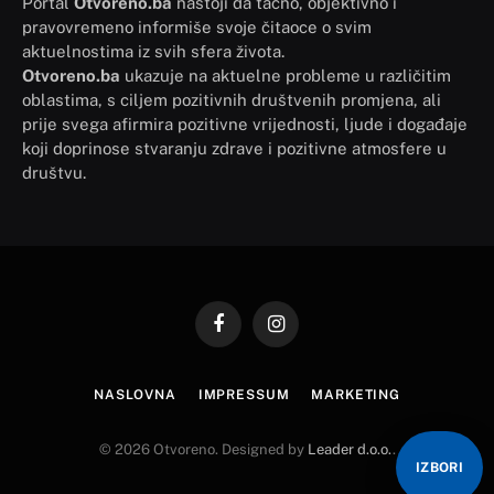
Portal
Otvoreno.ba
nastoji da tačno, objektivno i
pravovremeno informiše svoje čitaoce o svim
aktuelnostima iz svih sfera života.
Otvoreno.ba
ukazuje na aktuelne probleme u različitim
oblastima, s ciljem pozitivnih društvenih promjena, ali
prije svega afirmira pozitivne vrijednosti, ljude i događaje
koji doprinose stvaranju zdrave i pozitivne atmosfere u
društvu.
Facebook
Instagram
NASLOVNA
IMPRESSUM
MARKETING
© 2026 Otvoreno. Designed by
Leader d.o.o.
.
IZBORI