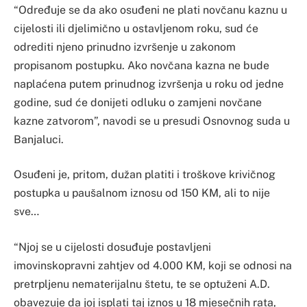
“Određuje se da ako osuđeni ne plati novčanu kaznu u
cijelosti ili djelimično u ostavljenom roku, sud će
odrediti njeno prinudno izvršenje u zakonom
propisanom postupku. Ako novčana kazna ne bude
naplaćena putem prinudnog izvršenja u roku od jedne
godine, sud će donijeti odluku o zamjeni novčane
kazne zatvorom”, navodi se u presudi Osnovnog suda u
Banjaluci.
Osuđeni je, pritom, dužan platiti i troškove krivičnog
postupka u paušalnom iznosu od 150 KM, ali to nije
sve…
“Njoj se u cijelosti dosuđuje postavljeni
imovinskopravni zahtjev od 4.000 KM, koji se odnosi na
pretrpljenu nematerijalnu štetu, te se optuženi A.D.
obavezuje da joj isplati taj iznos u 18 mjesečnih rata,