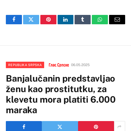
Facebook
Twitter
Pinterest
LinkedIn
Tumblr
WhatsApp
Email
06.05.2025
REPUBLIKA SRPSKA
Banjalučanin predstavljao
ženu kao prostitutku, za
klevetu mora platiti 6.000
maraka