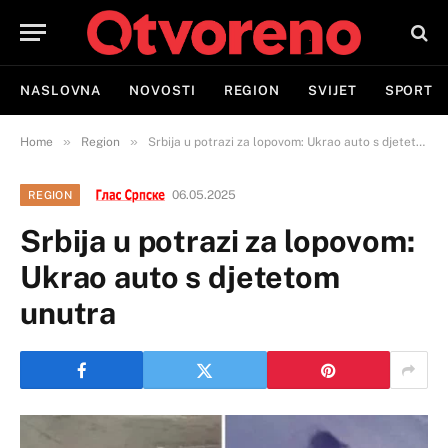
NASLOVNA
NOVOSTI
REGION
SVIJET
SPORT
»
»
Home
Region
Srbija u potrazi za lopovom: Ukrao auto s djetetom unutra
06.05.2025
REGION
Srbija u potrazi za lopovom:
Ukrao auto s djetetom
unutra