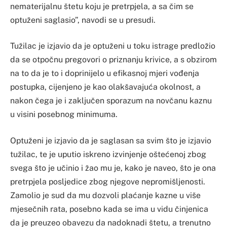
nematerijalnu štetu koju je pretrpjela, a sa čim se
optuženi saglasio”, navodi se u presudi.
Tužilac je izjavio da je optuženi u toku istrage predložio
da se otpočnu pregovori o priznanju krivice, a s obzirom
na to da je to i doprinijelo u efikasnoj mjeri vođenja
postupka, cijenjeno je kao olakšavajuća okolnost, a
nakon čega je i zaključen sporazum na novčanu kaznu
u visini posebnog minimuma.
Optuženi je izjavio da je saglasan sa svim što je izjavio
tužilac, te je uputio iskreno izvinjenje oštećenoj zbog
svega što je učinio i žao mu je, kako je naveo, što je ona
pretrpjela posljedice zbog njegove nepromišljenosti.
Zamolio je sud da mu dozvoli plaćanje kazne u više
mjesečnih rata, posebno kada se ima u vidu činjenica
da je preuzeo obavezu da nadoknadi štetu, a trenutno