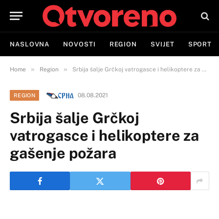
NASLOVNA
NOVOSTI
REGION
SVIJET
SPORT
»
»
Home
Region
Srbija šalje Grčkoj vatrogasce i helikoptere za gašenje požara
08.08.2021
REGION
Srbija šalje Grčkoj
vatrogasce i helikoptere za
gašenje požara