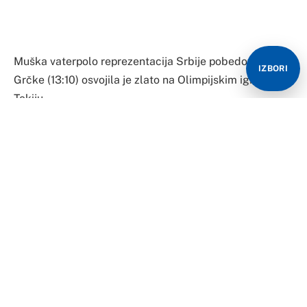
Muška vaterpolo reprezentacija Srbije pobedom protiv
IZBORI
Grčke (13:10) osvojila je zlato na Olimpijskim igrama u
Tokiju.
Izabranici Dejana Savića odbranili su najsjajnije odličje
osvojeno pre pet godina u Rio de Žaneiru.
Srpski vaterpolisti doneli su našoj državi treće zlato u
Tokiju, a ukupno devetu medalju, čime je postavljen
novi rekord po broju odličja Srbije na jednim Igrama.
U velikom finalu viđena je velika borba u kojoj je Srbija
od starta imala prednost, a Grčka držala priključak.