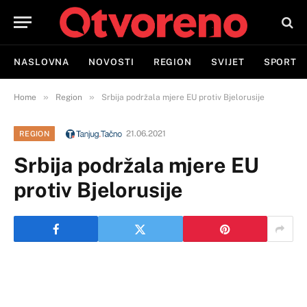
NASLOVNA
NOVOSTI
REGION
SVIJET
SPORT
»
»
Home
Region
Srbija podržala mjere EU protiv Bjelorusije
21.06.2021
REGION
Srbija podržala mjere EU
protiv Bjelorusije