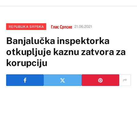
21.06.2021
REPUBLIKA SRPSKA
Banjalučka inspektorka
otkupljuje kaznu zatvora za
korupciju
Banjalučki Okružni sud je inspektorki Jeleni Florjan,
koja je u aprilu osuđena na godinu dana zatvora zbog