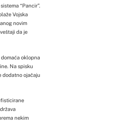
 sistema “Pancir”.
olaže Vojska
užanog novim
veštaji da je
na domaća oklopna
ine. Na spisku
ije dodatno ojačaju
fisticirane
 država
, prema nekim