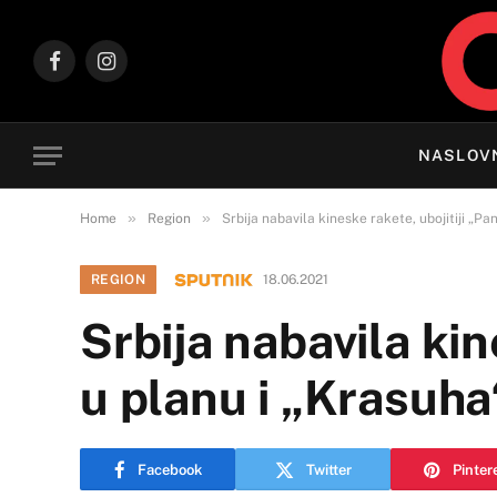
Facebook
Instagram
NASLOV
»
»
Home
Region
Srbija nabavila kineske rakete, ubojitiji „Pa
REGION
18.06.2021
Srbija nabavila kin
u planu i „Krasuha
Facebook
Twitter
Pinter