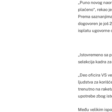
„Puno novog naoruž
plaćeno“, rekao j
Prema saznanjima 
dogovoren je još 2
isplatu ugovorne 
„Istovremeno sa p
selekcija kadra za
„Deo oficira VS ve
ljudstva za korišc
trenutno na raketa
upotrebe zbog ist
Među velikim ispo