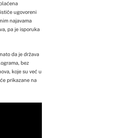
 plaćena
ističe ugovoreni
odnim najavama
a, pa je isporuka
nato da je država
ilograma, bez
ova, koje su već u
će prikazane na