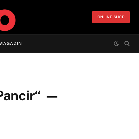
ONLINE SHOP
MAGAZIN
„Pancir“ —