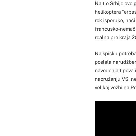
Na tlo Srbije ove 
helikoptera “erbas
rok isporuke, nać
francusko-nemački
realna pre kraja 2
Na spisku potreba 
poslala narudžben
navođenja tipova i
naoružanju VS, ned
velikoj vežbi na P