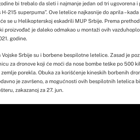
godine bi trebalo da sleti i najmanje jedan od tri ugovorena i
 H-215 superpuma”. Ove letelice najkasnije do aprila – kada 
i će se u Helikopterskoj eskadrili MUP Srbije. Prema preth
 proizvođač je daleko odmakao u montaži ovih vazduhoplov
021. godine.
Vojske Srbije su i borbene bespilotne letelice. Zasad je poz
icu za dronove koji će moći da nose bombe teške po 500 k
 zemlje porekla. Obuka za korišćenje kineskih borbenih dron
avno je završeno, a mogućnosti ovih bespilotnih letelica bi
ešteru, zakazanoj za 27. jun.