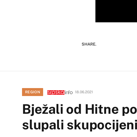
SHARE.
REGION
18.06.2021
Bježali od Hitne po
slupali skupocijeni