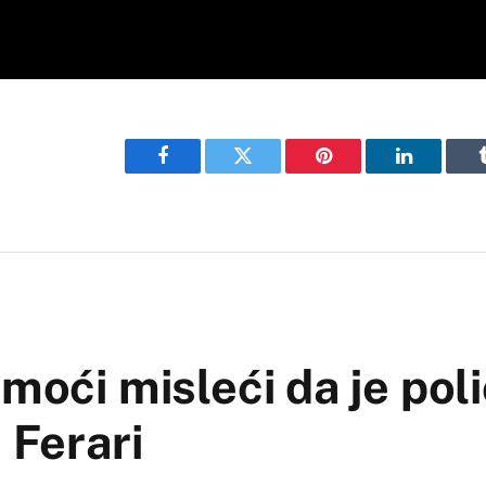
Facebook
Twitter
Pinterest
LinkedIn
moći misleći da je poli
 Ferari