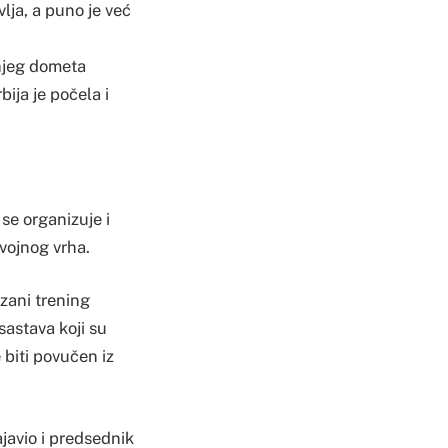
ja, a puno je već
njeg dometa
ija je počela i
se organizuje i
 vojnog vrha.
rzani trening
sastava koji su
 biti povučen iz
javio i predsednik