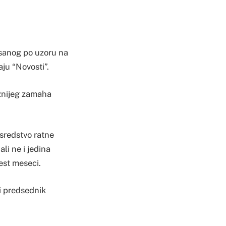
isanog po uzoru na
aju “Novosti”.
ažnijeg zamaha
sredstvo ratne
li ne i jedina
est meseci.
 i predsednik