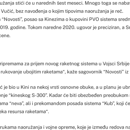
anja stići će u narednih šest meseci. Mnogo toga se nabavl
e Vučić, bez navođenja o kojim tipovima naoružanja je reč.
“Novosti”, posao sa Kinezima o kupovini PVO sistema sred
019. godine. Tokom naredne 2020. ugovor je preciziran, a Srb
cene.
ripremama za prijem novog raketnog sistema u Vojsci Srbije 
 rukovanje ubojitim raketama“, kaže sagovornik “Novosti” iz
ć je bio u Kini na nekoj vrsti osnovne obuke, a u planu je ub
́enje “kineskog S-300”. Kadar će biti obezbeđen preobukom 
ma “neva”, ali i prekomandom posada sistema “Kub”, koji će
eka resursa raketama“.
rukama naoružanja i vojne opreme, koje je između redova na