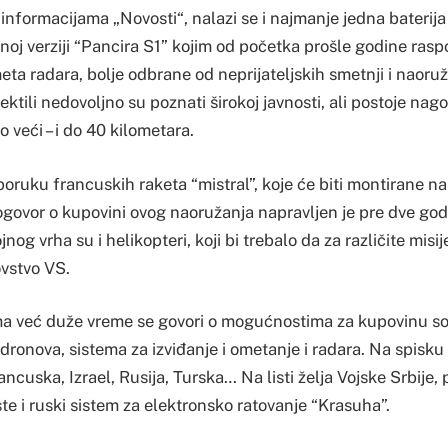
nformacijama „Novosti“, nalazi se i najmanje jedna baterija
noj verziji “Pancira S1” kojim od početka prošle godine rasp
meta radara, bolje odbrane od neprijateljskih smetnji i naor
ktili nedovoljno su poznati širokoj javnosti, ali postoje nago
 veći – i do 40 kilometara.
sporuku francuskih raketa “mistral”, koje će biti montirane 
ogovor o kupovini ovog naoružanja napravljen je pre dve god
jnog vrha su i helikopteri, koji bi trebalo da za različite mis
vstvo VS.
a već duže vreme se govori o mogućnostima za kupovinu so
ronova, sistema za izviđanje i ometanje i radara. Na spisku
ncuska, Izrael, Rusija, Turska… Na listi želja Vojske Srbije
te i ruski sistem za elektronsko ratovanje “Krasuha”.