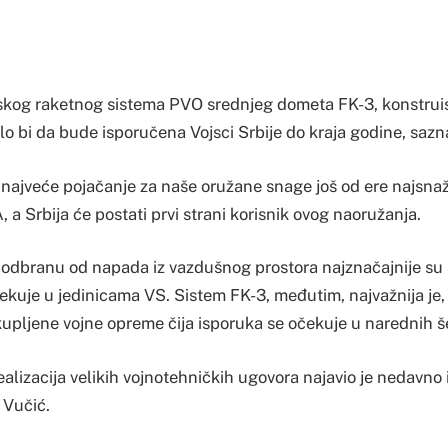
eskog raketnog sistema PVO srednjeg dometa FK-3, konstru
lo bi da bude isporučena Vojsci Srbije do kraja godine, sazn
 najveće pojačanje za naše oružane snage još od ere najsn
 a Srbija će postati prvi strani korisnik ovog naoružanja.
 odbranu od napada iz vazdušnog prostora najznačajnije su 
ekuje u jedinicama VS. Sistem FK-3, međutim, najvažnija je, a
kupljene vojne opreme čija isporuka se očekuje u narednih š
alizacija velikih vojnotehničkih ugovora najavio je nedavno
Vučić.