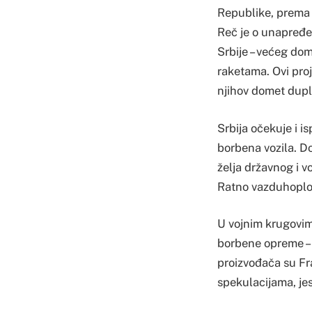
Republike, prema i
Reč je o unapređe
Srbije – većeg do
raketama. Ovi proje
njihov domet duplo
Srbija očekuje i i
borbena vozila. D
želja državnog i vo
Ratno vazduhoplo
U vojnim krugovim
borbene opreme – d
proizvođača su Fra
spekulacijama, jes