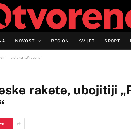
NA
NOVOSTI
REGION
SVIJET
SPORT
ncir“ — u planu i „Krasuha“
eske rakete, ubojitiji 
“
est