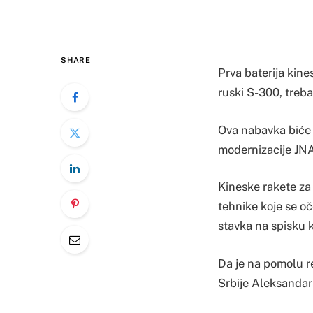
SHARE
Prva baterija kin
ruski S-300, treba
Ova nabavka biće
modernizacije JNA,
Kineske rakete za
tehnike koje se oč
stavka na spisku 
Da je na pomolu re
Srbije Aleksandar 