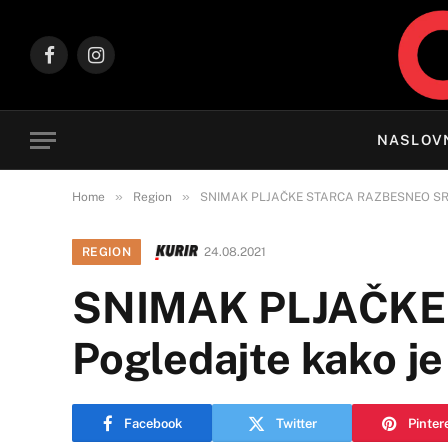
Facebook
Instagram
NASLOV
»
»
Home
Region
SNIMAK PLJAČKE STARCA RAZBESNEO SRBIJU
REGION
24.08.2021
SNIMAK PLJAČKE
Pogledajte kako je
Facebook
Twitter
Pinter