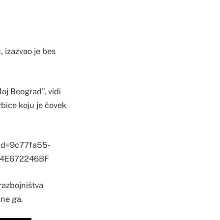
 izazvao je bes
oj Beograd”, vidi
rbice koju je čovek
id=9c77fa55-
C4E672246BF
razbojništva
zne ga.