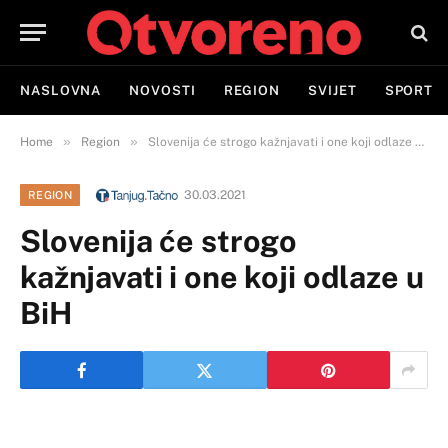
NASLOVNA
NOVOSTI
REGION
SVIJET
SPORT
»
»
Home
Region
Slovenija će strogo kažnjavati i one koji odlaze u BiH
30.03.2021
REGION
Slovenija će strogo
kažnjavati i one koji odlaze u
BiH