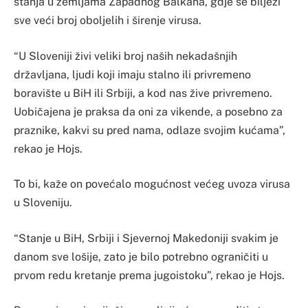
stanja u zemljama Zapadnog Balkana, gdje se bilježi
sve veći broj oboljelih i širenje virusa.
“U Sloveniji živi veliki broj naših nekadašnjih
državljana, ljudi koji imaju stalno ili privremeno
boravište u BiH ili Srbiji, a kod nas žive privremeno.
Uobičajena je praksa da oni za vikende, a posebno za
praznike, kakvi su pred nama, odlaze svojim kućama”,
rekao je Hojs.
To bi, kaže on povećalo mogućnost većeg uvoza virusa
u Sloveniju.
“Stanje u BiH, Srbiji i Sjevernoj Makedoniji svakim je
danom sve lošije, zato je bilo potrebno ograničiti u
prvom redu kretanje prema jugoistoku”, rekao je Hojs.