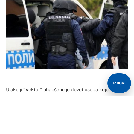
IZBORI
U akciji “Vektor” uhapšeno je devet osoba koje su
osumnjičene za prevare, pranje novca i iznude, odnosno
da su varali građane putem društvenih mreža tvrdeći
da posjeduju informacije o namještenim sportskim
takmičenjima.