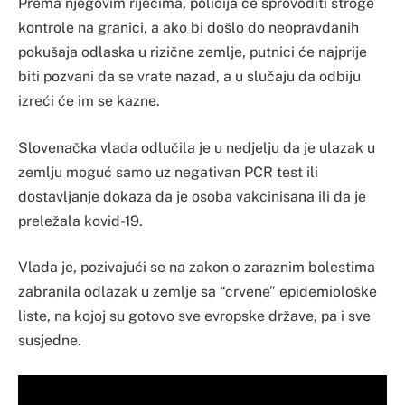
Prema njegovim riječima, policija će sprovoditi stroge
kontrole na granici, a ako bi došlo do neopravdanih
pokušaja odlaska u rizične zemlje, putnici će najprije
biti pozvani da se vrate nazad, a u slučaju da odbiju
izreći će im se kazne.
Slovenačka vlada odlučila je u nedjelju da je ulazak u
zemlju moguć samo uz negativan PCR test ili
dostavljanje dokaza da je osoba vakcinisana ili da je
preležala kovid-19.
Vlada je, pozivajući se na zakon o zaraznim bolestima
zabranila odlazak u zemlje sa “crvene” epidemiološke
liste, na kojoj su gotovo sve evropske države, pa i sve
susjedne.