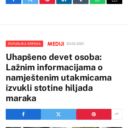
Facebook
Twitter
Pinterest
LinkedIn
Tumblr
WhatsApp
Email
30.03.2021
REPUBLIKA SRPSKA
Uhapšeno devet osoba:
Lažnim informacijama o
namještenim utakmicama
izvukli stotine hiljada
maraka