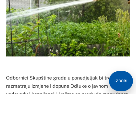
Odbornici Skupštine grada u ponedjeljak bi trebalo da
IZBORI
razmatraju izmjene i dopune Odluke o javnom
vodovodu i kanalizaciji, kojima se predviđa mogućnost
uvođenja ograničenja u potrošnji vode u slučaju
vanrednih okolnosti, ali i veće kazne za one koji ne
poštuju ove mjere.
Prema prijedlogu, ukoliko dođe do poremećaja ili