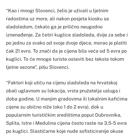
“Kao i mnogi Slovenci, želio je uživati ​​u ljetnim
radostima uz more, ali nakon posjeta kiosku sa
sladoledom, čekalo ga je prilično neugodno
iznenađenje. Za četiri kuglice sladoleda, dvije za sebe i
po jednu za svako od svoje dvoje djece, morao je platiti
čak 21 evro. To znači da je cijena bila veća od 5 evra po
kuglici. To će mnoge turiste ostaviti bez teksta tokom
ljetne sezone”, pišu Slovenci.
“Faktori koji utiču na cijenu sladoleda na hrvatskoj
obali uglavnom su lokacija, vrsta pružatelja usluga i
doba godine. U manjim gradovima ili lokalnim kafićima
cijene su obično niže (oko 1 do 2 evra), dok u
popularnim turističkim središtima poput Dubrovnika,
Splita, Istre i Medulina cijena često raste na 3,5-5 evra
po kuglici. Slastičarne koje nude sofisticiranije okuse