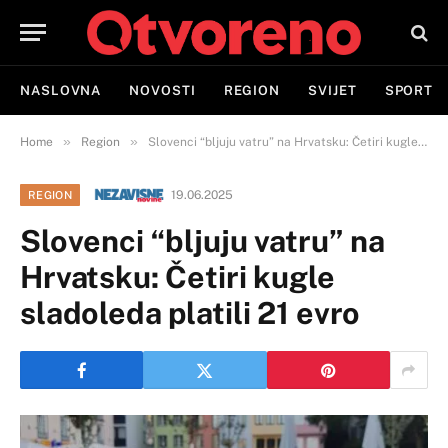
NASLOVNA
NOVOSTI
REGION
SVIJET
SPORT
»
»
Home
Region
Slovenci “bljuju vatru” na Hrvatsku: Četiri kugle sladoleda platili 21 evro
19.06.2025
REGION
Slovenci “bljuju vatru” na
Hrvatsku: Četiri kugle
sladoleda platili 21 evro