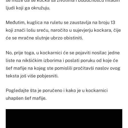
se može da se kocka sa životima i budućnošću mladih
ljudi koji ga okružuju.
Međutim, kuglica na ruletu se zaustavlja na broju 13
koji znači lošu sreću, naročito u sujevjerju kockara, čije
će se mračne slutnje ubrzo obistiniti.
No, prije toga, u kockarnici će se pojaviti nosilac jedne
liste na nikšićkim izborima i poslati poruku od koje će
šef mafije na kojeg ste pomislili pročitavši naslov ovog
teksta još više pobjesniti.
Pogledajte šta je poručeno i kako je u kockarnici
uhapšen šef mafije.