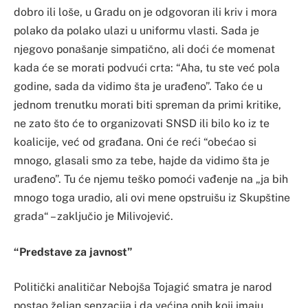
dobro ili loše, u Gradu on je odgovoran ili kriv i mora
polako da polako ulazi u uniformu vlasti. Sada je
njegovo ponašanje simpatično, ali doći će momenat
kada će se morati podvući crta: “Aha, tu ste već pola
godine, sada da vidimo šta je urađeno”. Tako će u
jednom trenutku morati biti spreman da primi kritike,
ne zato što će to organizovati SNSD ili bilo ko iz te
koalicije, već od građana. Oni će reći “obećao si
mnogo, glasali smo za tebe, hajde da vidimo šta je
urađeno”. Tu će njemu teško pomoći vađenje na „ja bih
mnogo toga uradio, ali ovi mene opstruišu iz Skupštine
grada“ – zaključio je Milivojević.
“Predstave za javnost”
Politički analitičar Nebojša Tojagić smatra je narod
postao željan senzacija i da većina onih koji imaju