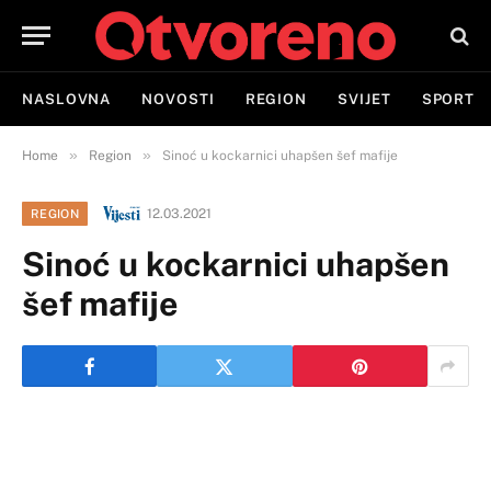
NASLOVNA
NOVOSTI
REGION
SVIJET
SPORT
»
»
Home
Region
Sinoć u kockarnici uhapšen šef mafije
12.03.2021
REGION
Sinoć u kockarnici uhapšen
šef mafije