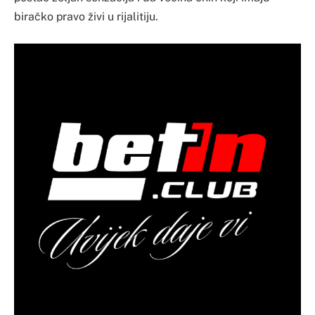
biračko pravo živi u rijalitiju.