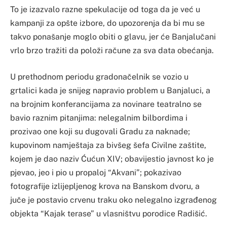
To je izazvalo razne spekulacije od toga da je već u
kampanji za opšte izbore, do upozorenja da bi mu se
takvo ponašanje moglo obiti o glavu, jer će Banjalučani
vrlo brzo tražiti da položi račune za sva data obećanja.
U prethodnom periodu gradonačelnik se vozio u
grtalici kada je snijeg napravio problem u Banjaluci, a
na brojnim konferancijama za novinare teatralno se
bavio raznim pitanjima: nelegalnim bilbordima i
prozivao one koji su dugovali Gradu za naknade;
kupovinom namještaja za bivšeg šefa Civilne zaštite,
kojem je dao naziv Ćućun XIV; obavijestio javnost ko je
pjevao, jeo i pio u propaloj “Akvani”; pokazivao
fotografije izlijepljenog krova na Banskom dvoru, a
juče je postavio crvenu traku oko nelegalno izgrađenog
objekta “Kajak terase” u vlasništvu porodice Radišić.