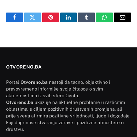
Facebook
Twitter
Pinterest
LinkedIn
Tumblr
WhatsApp
Email
OTVORENO.BA
Portal
Otvoreno.ba
nastoji da tačno, objektivno i
pravovremeno informiše svoje čitaoce o svim
aktuelnostima iz svih sfera života.
Otvoreno.ba
ukazuje na aktuelne probleme u različitim
oblastima, s ciljem pozitivnih društvenih promjena, ali
prije svega afirmira pozitivne vrijednosti, ljude i događaje
koji doprinose stvaranju zdrave i pozitivne atmosfere u
društvu.