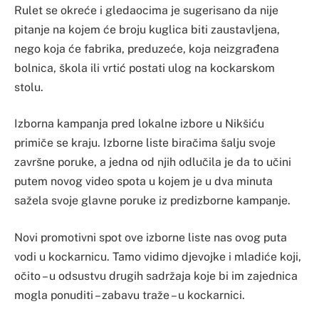
Rulet se okreće i gledaocima je sugerisano da nije
pitanje na kojem će broju kuglica biti zaustavljena,
nego koja će fabrika, preduzeće, koja neizgrađena
bolnica, škola ili vrtić postati ulog na kockarskom
stolu.
Izborna kampanja pred lokalne izbore u Nikšiću
primiče se kraju. Izborne liste biračima šalju svoje
završne poruke, a jedna od njih odlučila je da to učini
putem novog video spota u kojem je u dva minuta
sažela svoje glavne poruke iz predizborne kampanje.
Novi promotivni spot ove izborne liste nas ovog puta
vodi u kockarnicu. Tamo vidimo djevojke i mladiće koji,
očito – u odsustvu drugih sadržaja koje bi im zajednica
mogla ponuditi – zabavu traže – u kockarnici.