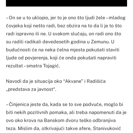
– On se u to uklopio, jer to je ono što ljudi žele – mladog
čovjeka koji nešto radi, bez obzira na to da li je to što
radi ispravno ili ne. U svakom slučaju, on radi ono što
su radili radikali devedesetih godina u Zemunu. U
budućnosti će na neka čelna mjesta pokušati staviti
ljude od povjerenja, koji će onda pokušati napraviti
rezultat – smatra Tojagić.
Navodi da je situacija oko “Akvane” i Radišića
„predstava za javnost“.
– Činjenica jeste da, kada se to sve podvuče, moglo bi
biti nekih pozitivnih pomaka, ali treba napomenuti da je
ovo oko krova na Banskom dvoru teško odbranjiva
teza. Mislim da, otkrivajući takve afere, Stanivuković