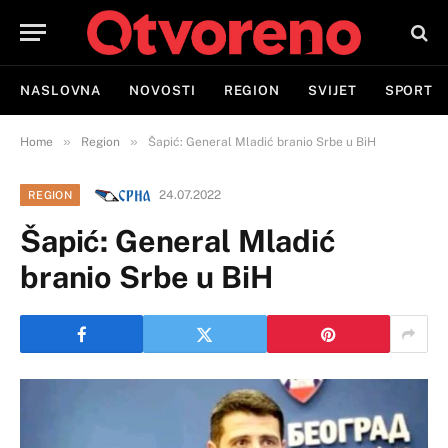
NASLOVNA
NOVOSTI
REGION
SVIJET
SPORT
»
»
Home
Region
Šapić: General Mladić branio Srbe u BiH
24.07.2022
REGION
Šapić: General Mladić
branio Srbe u BiH