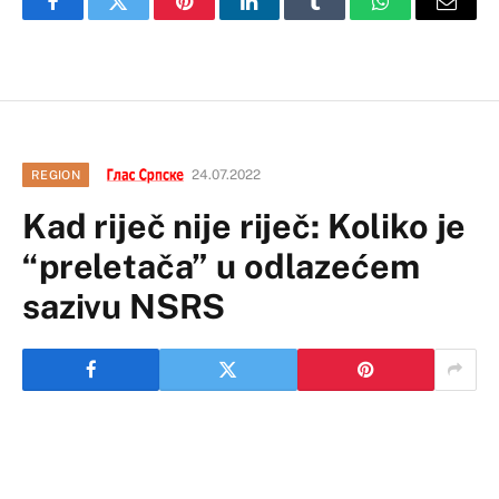
Facebook
Twitter
Pinterest
LinkedIn
Tumblr
WhatsApp
Email
24.07.2022
REGION
Kad riječ nije riječ: Koliko je
“preletača” u odlazećem
sazivu NSRS