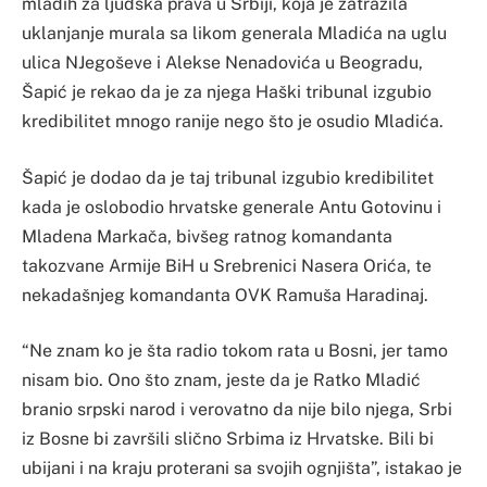
mladih za ljudska prava u Srbiji, koja je zatražila
uklanjanje murala sa likom generala Mladića na uglu
ulica NJegoševe i Alekse Nenadovića u Beogradu,
Šapić je rekao da je za njega Haški tribunal izgubio
kredibilitet mnogo ranije nego što je osudio Mladića.
Šapić je dodao da je taj tribunal izgubio kredibilitet
kada je oslobodio hrvatske generale Antu Gotovinu i
Mladena Markača, bivšeg ratnog komandanta
takozvane Armije BiH u Srebrenici Nasera Orića, te
nekadašnjeg komandanta OVK Ramuša Haradinaj.
“Ne znam ko je šta radio tokom rata u Bosni, jer tamo
nisam bio. Ono što znam, jeste da je Ratko Mladić
branio srpski narod i verovatno da nije bilo njega, Srbi
iz Bosne bi završili slično Srbima iz Hrvatske. Bili bi
ubijani i na kraju proterani sa svojih ognjišta”, istakao je