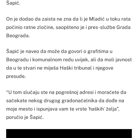
Šapić.
On je dodao da zaista ne zna da li je Mladić u toku rata
počinio ratne zločine, saopšteno je i pres-službe Grada
Beograda.
Šapić je naveo da može da govori o grafitima u
Beogradu i komunalnom redu uvijek, ali da moli javnost
da u te stvari ne miješa Haški tribunal i njegove
presude.
“U tom slučaju ste na pogrešnoj adresi i moraćete da
sačekate nekog drugog gradonačelnika da dođe na
moje mesto i ispunjava vam te vrste `haških` želja”,
poručio je Šapić.