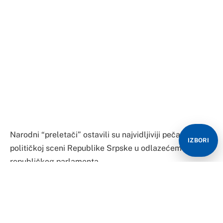
Narodni “preletači” ostavili su najvidljiviji pečat na
IZBORI
političkoj sceni Republike Srpske u odlazećem sazivu
republičkog parlamenta.
Pečat toliko vidljiv da bi oni koji su im poklonili
povjerenje, u teoriji, morali dobro da razmisle da li će
staviti znak “X” pored njihovih imena. Ali samo u teoriji.