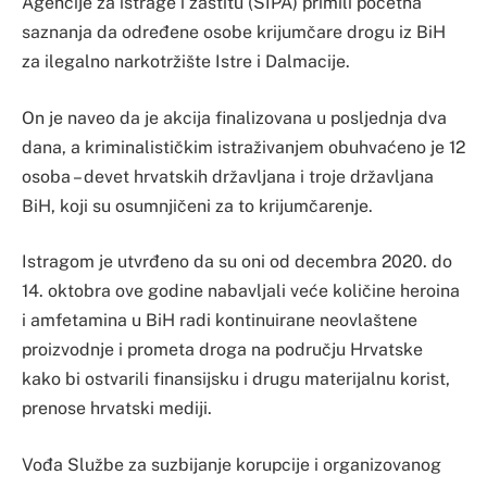
Agencije za istrage i zaštitu (SIPA) primili početna
saznanja da određene osobe krijumčare drogu iz BiH
za ilegalno narkotržište Istre i Dalmacije.
On je naveo da je akcija finalizovana u posljednja dva
dana, a kriminalističkim istraživanjem obuhvaćeno je 12
osoba – devet hrvatskih državljana i troje državljana
BiH, koji su osumnjičeni za to krijumčarenje.
Istragom je utvrđeno da su oni od decembra 2020. do
14. oktobra ove godine nabavljali veće količine heroina
i amfetamina u BiH radi kontinuirane neovlaštene
proizvodnje i prometa droga na području Hrvatske
kako bi ostvarili finansijsku i drugu materijalnu korist,
prenose hrvatski mediji.
Vođa Službe za suzbijanje korupcije i organizovanog