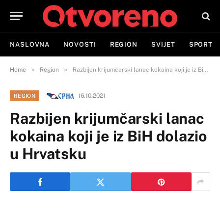
NASLOVNA
NOVOSTI
REGION
SVIJET
SPORT
»
»
Home
Region
Razbijen krijumčarski lanac kokaina koji je iz BiH dolazio u Hrvatsku
16.10.2021
REGION
Razbijen krijumčarski lanac
kokaina koji je iz BiH dolazio
u Hrvatsku