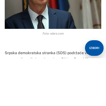
Foto: sdsrs.com
IZBORI
Srpska demokratska stranka (SDS) podržaće vraćanje
prenesenih nadležnosti sa nivoa BiH na Republiku
Srpsku, izjavio je predsjednik stranke Mirko Šarović.
Šarović je naveo i da će se SDS odazvati i iznijeti svoj
stav o veoma važnim pitanjima koja će biti tema
posebne sjednice Narodne skupštine Republike
Srpske.