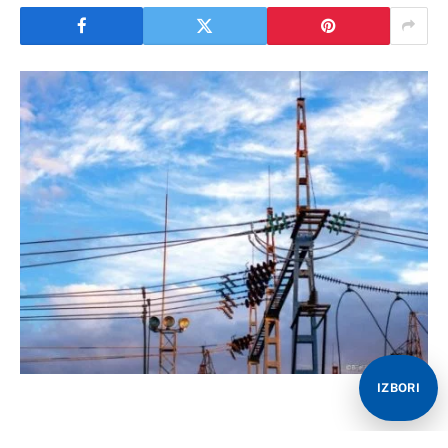
IZBORI
Istorijski prekid u snabdijevanju strujom pogodio je 21.