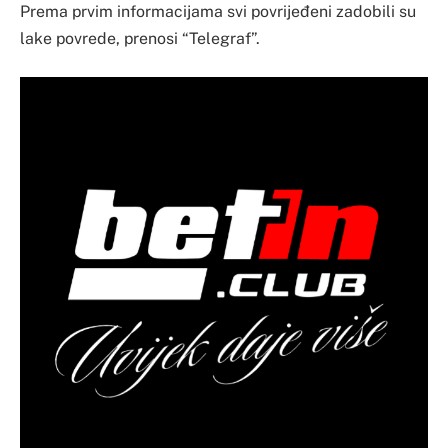
Prema prvim informacijama svi povrijeđeni zadobili su
lake povrede, prenosi “Telegraf”.