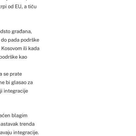
trpi od EU, a tiču
odsto građana,
lu, do pada podrške
sa Kosovom ili kada
 podrške kao
a se prate
ne bi glasao za
 integracije
raćen blagim
nastavak trenda
žavaju integracije.