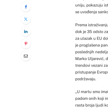
uniju, pokazuju ist
se uvođenja sankci
Prema istraživanj
dok je 35 odsto za,
za ulazak u EU dola
je proglašena pan
poslednjih nedelja
Marko Uljarević, 
trendovi vezani za
pristupanje Evrop
podržavaju.
„U martu smo imali
padom onih koji i
rasta broja ljudi k