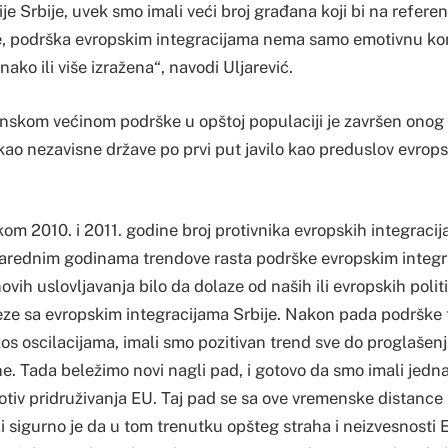
je Srbije, uvek smo imali veći broj građana koji bi na refer
e, podrška evropskim integracijama nema samo emotivnu kom
ko ili više izražena“, navodi Uljarević.
́inskom većinom podrške u opštoj populaciji je završen onog
ao nezavisne države po prvi put javilo kao preduslov evrops
m 2010. i 2011. godine broj protivnika evropskih integracija 
narednim godinama trendove rasta podrške evropskim integr
vih uslovljavanja bilo da dolaze od naših ili evropskih politič
ze sa evropskim integracijama Srbije. Nakon pada podrške 
os oscilacijama, imali smo pozitivan trend sve do proglašen
. Tada beležimo novi nagli pad, i gotovo da smo imali jednak 
protiv pridruživanja EU. Taj pad se sa ove vremenske distanc
ali sigurno je da u tom trenutku opšteg straha i neizvesnosti 