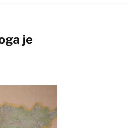
oga je