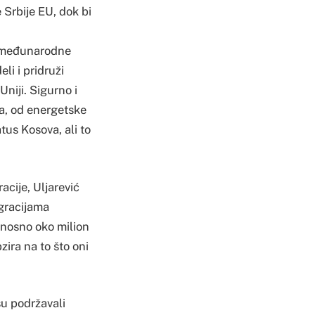
Srbije EU, dok bi
e međunarodne
li i pridruži
niji. Sigurno i
ga, od energetske
tus Kosova, ali to
cije, Uljarević
egracijama
dnosno oko milion
ira na to što oni
su podržavali