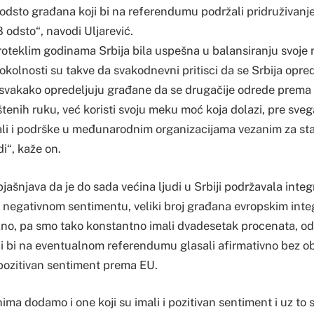
dsto građana koji bi na referendumu podržali pridruživanje 
 odsto“, navodi Uljarević.
proteklim godinama Srbija bila uspešna u balansiranju svoj
 okolnosti su takve da svakodnevni pritisci da se Srbija oprede
 svakako opredeljuju građane da se drugačije odrede prema U
štenih ruku, već koristi svoju meku moć koja dolazi, pre sve
 ali i podrške u međunarodnim organizacijama vezanim za sta
di“, kaže on.
ašnjava da je do sada većina ljudi u Srbiji podržavala integra
os negativnom sentimentu, veliki broj građana evropskim int
lno, pa smo tako konstantno imali dvadesetak procenata, o
i bi na eventualnom referendumu glasali afirmativno bez obz
 pozitivan sentiment prema EU.
ima dodamo i one koji su imali i pozitivan sentiment i uz to 