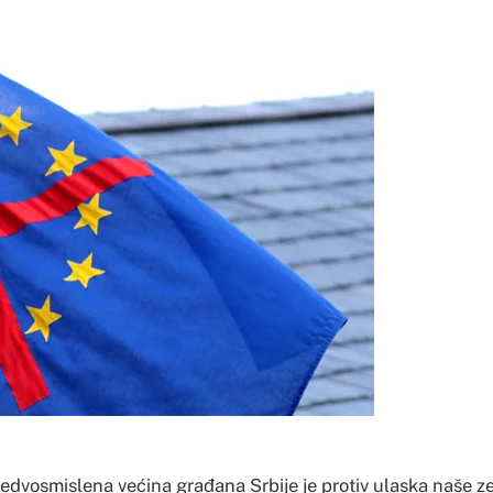
i nedvosmislena većina građana Srbije je protiv ulaska naše 