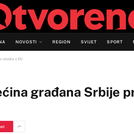
NA
NOVOSTI
REGION
SVIJET
SPORT
tiv ulaska u EU
većina građana Srbije p
est