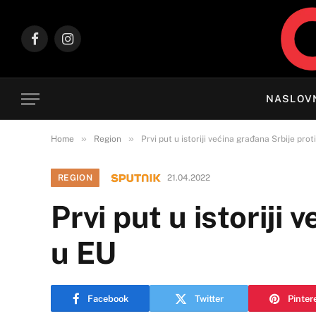
Facebook
Instagram
NASLOV
»
»
Home
Region
Prvi put u istoriji većina građana Srbije pro
REGION
21.04.2022
Prvi put u istoriji 
u EU
Facebook
Twitter
Pinter