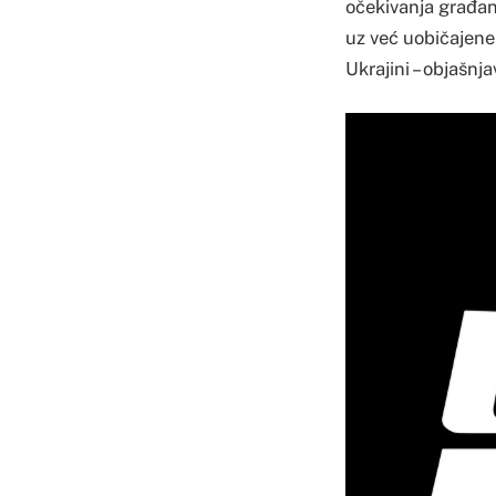
očekivanja građan
uz već uobičajene
Ukrajini – objašnjav