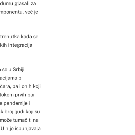
endumu glasali za
ponentu, već je
 trenutka kada se
kih integracija
se u Srbiji
acijama bi
ara, pa i onih koji
tokom prvih par
ja pandemije i
broj ljudi koji su
e može tumačiti na
EU nije ispunjavala