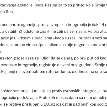
raživanja agencije Ipsos. Razlog za to su pritisci koje Srbija 
ja Rusiji.
u pomenute agencije, protiv evropskih integracija je čak 44 
 a ostalih 21 odsto ne zna ili ne želi da se izjasni. Po pravi
zilo je u kriznim situacijama – kada su rasli pritisci u vezi 
demija korona virusa. Ipak, nikada se nije dogodio sunovrat
.
direktor Ipsosa kaže za “Blic” da se danas, po prvi put od kad
 evropske integracije, registruje da veći broj građana Srbije 
skoj uniji na eventualnom referendumu, u odnosu na one koji
 oštar rast broja ljudi koji su protiv evropskih integracija, p
ntegracije podržavaju. Proteklih mesec dana su nam doneli 
oji se protive pristupanju EU, uz još oštriji pad onih koji podr