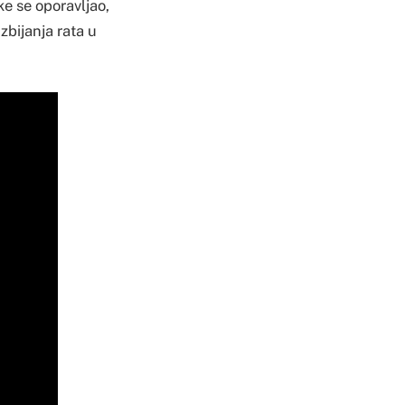
e se oporavljao,
zbijanja rata u