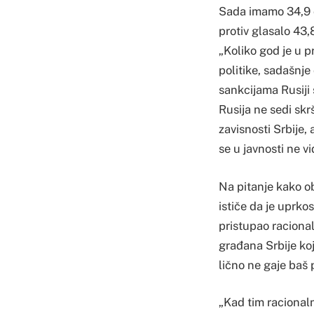
Sada imamo 34,9 o
protiv glasalo 43,8
„Koliko god je u 
politike, sadašnje
sankcijama Rusiji
Rusija ne sedi skr
zavisnosti Srbije,
se u javnosti ne vi
Na pitanje kako obj
ističe da je uprk
pristupao raciona
građana Srbije koj
lično ne gaje baš
„Kad tim racionaln