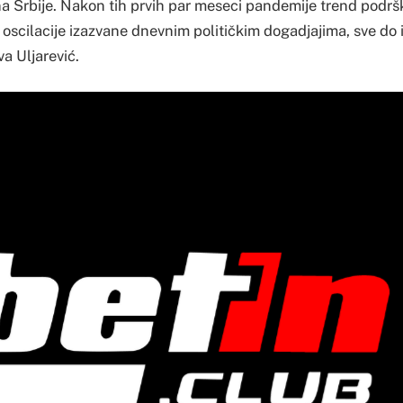
a Srbije. Nakon tih prvih par meseci pandemije trend podršk
 oscilacije izazvane dnevnim političkim dogadjajima, sve do i
a Uljarević.