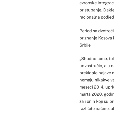
evropske integraci
pristupanje. Dakl
racionalna podjedna
Period sa dvotrec
priznanje Kosova k
Srbije.
„Shodno tome, toko
udvostručio, a u 
prekidale najave no
nemaju nikakve ve
meseci 2014, uprk
marta 2020. godine
za i onih koji su 
različite načine, 