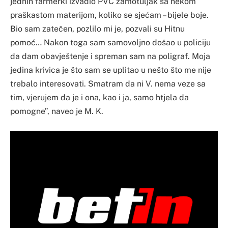
jednih farmerki izvadio PVC zamotuljak sa nekom
praškastom materijom, koliko se sjećam – bijele boje.
Bio sam zatečen, pozlilo mi je, pozvali su Hitnu
pomoć… Nakon toga sam samovoljno došao u policiju
da dam obavještenje i spreman sam na poligraf. Moja
jedina krivica je što sam se uplitao u nešto što me nije
trebalo interesovati. Smatram da ni V. nema veze sa
tim, vjerujem da je i ona, kao i ja, samo htjela da
pomogne”, naveo je M. K.