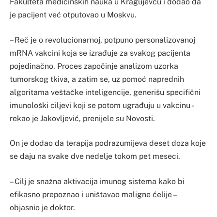
Fakulteta medicinskih nauka u Kragujevcu i dodao da
je pacijent već otputovao u Moskvu.
– Reč je o revolucionarnoj, potpuno personalizovanoj
mRNA vakcini koja se izrađuje za svakog pacijenta
pojedinačno. Proces započinje analizom uzorka
tumorskog tkiva, a zatim se, uz pomoć naprednih
algoritama veštačke inteligencije, generišu specifični
imunološki ciljevi koji se potom ugrađuju u vakcinu -
rekao je Jakovljević, prenijele su Novosti.
On je dodao da terapija podrazumijeva deset doza koje
se daju na svake dve nedelje tokom pet meseci.
– Cilj je snažna aktivacija imunog sistema kako bi
efikasno prepoznao i uništavao maligne ćelije –
objasnio je doktor.