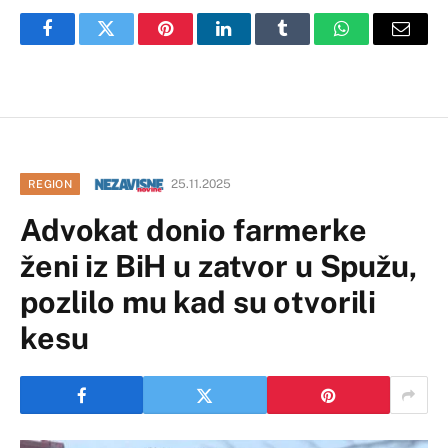
Facebook
Twitter
Pinterest
LinkedIn
Tumblr
WhatsApp
Email
25.11.2025
REGION
Advokat donio farmerke
ženi iz BiH u zatvor u Spužu,
pozlilo mu kad su otvorili
kesu