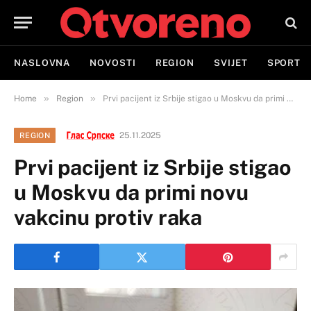
NASLOVNA
NOVOSTI
REGION
SVIJET
SPORT
»
»
Home
Region
Prvi pacijent iz Srbije stigao u Moskvu da primi novu vakcinu protiv raka
25.11.2025
REGION
Prvi pacijent iz Srbije stigao
u Moskvu da primi novu
vakcinu protiv raka