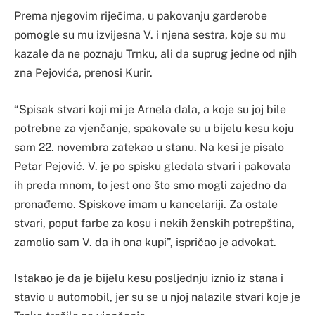
Prema njegovim riječima, u pakovanju garderobe
pomogle su mu izvijesna V. i njena sestra, koje su mu
kazale da ne poznaju Trnku, ali da suprug jedne od njih
zna Pejovića, prenosi Kurir.
“Spisak stvari koji mi je Arnela dala, a koje su joj bile
potrebne za vjenčanje, spakovale su u bijelu kesu koju
sam 22. novembra zatekao u stanu. Na kesi je pisalo
Petar Pejović. V. je po spisku gledala stvari i pakovala
ih preda mnom, to jest ono što smo mogli zajedno da
pronađemo. Spiskove imam u kancelariji. Za ostale
stvari, poput farbe za kosu i nekih ženskih potrepština,
zamolio sam V. da ih ona kupi”, ispričao je advokat.
Istakao je da je bijelu kesu posljednju iznio iz stana i
stavio u automobil, jer su se u njoj nalazile stvari koje je