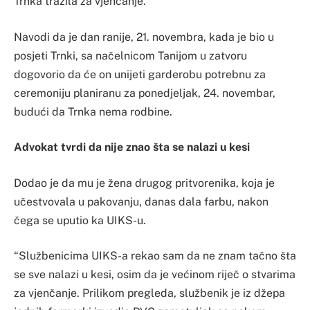
Trnka tražila za vjenčanje.
Navodi da je dan ranije, 21. novembra, kada je bio u
posjeti Trnki, sa načelnicom Tanijom u zatvoru
dogovorio da će on unijeti garderobu potrebnu za
ceremoniju planiranu za ponedjeljak, 24. novembar,
budući da Trnka nema rodbine.
Advokat tvrdi da nije znao šta se nalazi u kesi
Dodao je da mu je žena drugog pritvorenika, koja je
učestvovala u pakovanju, danas dala farbu, nakon
čega se uputio ka UIKS-u.
“Službenicima UIKS-a rekao sam da ne znam tačno šta
se sve nalazi u kesi, osim da je većinom riječ o stvarima
za vjenčanje. Prilikom pregleda, službenik je iz džepa