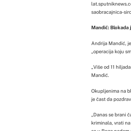
lat.sputniknews.
saobracajnica-si
Mandić: Blokada 
Andrija Mandić, j
„operacija koju sm
„Više od 11 hiljada
Mandić.
Okupljenima na bl
je čast da pozdrav
„Danas se brani č
kriminala, vrati n