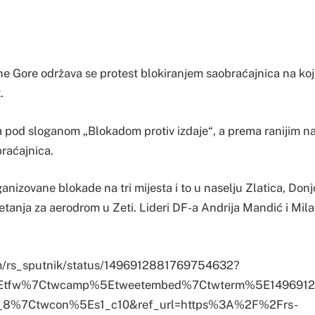
e Gore održava se protest blokiranjem saobraćajnica na koj
.
a pod sloganom „Blokadom protiv izdaje“, a prema ranijim n
raćajnica.
anizovane blokade na tri mijesta i to u naselju Zlatica, Donjo
etanja za aerodrom u Zeti. Lideri DF-a Andrija Mandić i Mil
com/rs_sputnik/status/1496912881769754632?
%5Etfw%7Ctwcamp%5Etweetembed%7Ctwterm%5E149691
8%7Ctwcon%5Es1_c10&ref_url=https%3A%2F%2Frs-