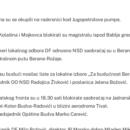
ima su se okupili na raskrsnici kod Jugopetrolove pumpe.
 Kolašina i Mojkovca blokirali su magistralu ispod Bablje gre
ioneri lokalnog odbora DF odnosno NSD saobraćaj su u Beran
tralnom putu Berane-Rožaje.
su budući nosilac liste za lokalne izbore „Za budućnost B
ednik OO NSD Radojica Živković i poslanica Jelena Božović.
tskog fronta su u 18.30 sati blokirale saobraćaj na Jadrans
t-Kotor-Budva-Radovići u blizini aerodroma Tivat.
predsjednik Opštine Budva Marko Carević.
anik DF Milo Božović, direktor JP Morsko dobro Mladen Miki