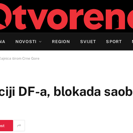
NA
NOVOSTI
REGION
SVIJET
SPORT
ćajnica širom Crne Gore
iji DF-a, blokada saob
est