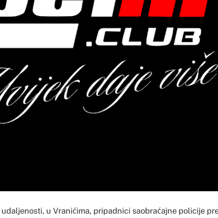
udaljenosti, u Vranićima, pripadnici saobraćajne policije p