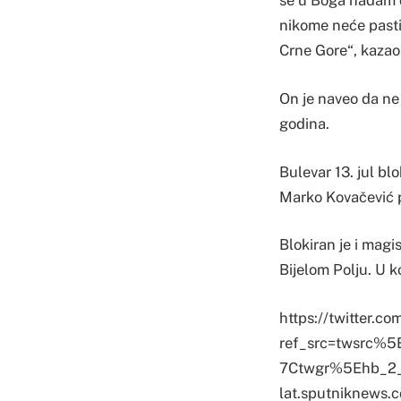
se u Boga nadam d
nikome neće past
Crne Gore“, kazao 
On je naveo da ne
godina.
Bulevar 13. jul bl
Marko Kovačević 
Blokiran je i magi
Bijelom Polju. U 
https://twitter.
ref_src=twsrc
7Ctwgr%5Ehb_2_
lat.sputniknews.