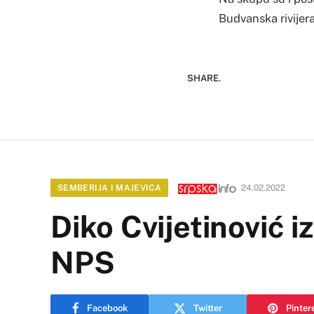
Budvanska rivijer
SHARE.
SEMBERIJA I MAJEVICA
24.02.2022
Diko Cvijetinović 
NPS
Facebook
Twitter
Pinter