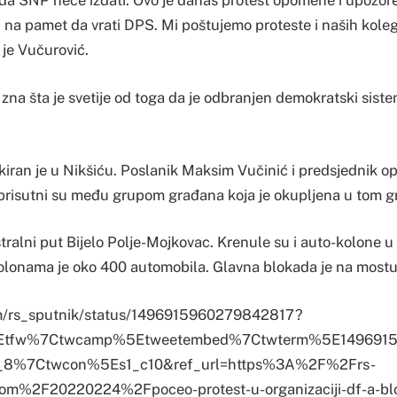
a SNP neće izdati. Ovo je danas protest opomene i upozor
i na pamet da vrati DPS. Mi poštujemo proteste i naših kol
je Vučurović.
 zna šta je svetije od toga da je odbranjen demokratski sis
okiran je u Nikšiću. Poslanik Maksim Vučinić i predsjednik op
prisutni su među grupom građana koja je okupljena u tom g
stralni put Bijelo Polje-Mojkovac. Krenule su i auto-kolone u
kolonama je oko 400 automobila. Glavna blokada je na mostu
com/rs_sputnik/status/1496915960279842817?
%5Etfw%7Ctwcamp%5Etweetembed%7Ctwterm%5E149691
8%7Ctwcon%5Es1_c10&ref_url=https%3A%2F%2Frs-
com%2F20220224%2Fpoceo-protest-u-organizaciji-df-a-bl