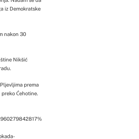
enja. Nadam se da
ega iz Demokratske
tem nakon 30
štine Nikšić
radu.
 Pljevljima prema
 preko Ćehotine.
5960279842817%
okada-