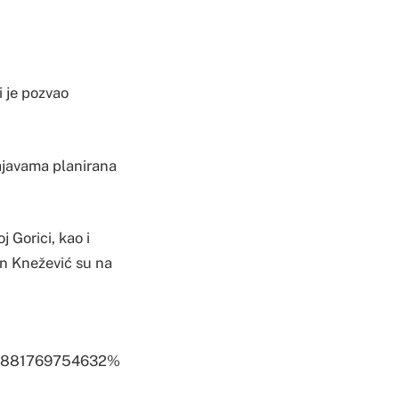
i je pozvao
ajavama planirana
j Gorici, kao i
an Knežević su na
2881769754632%