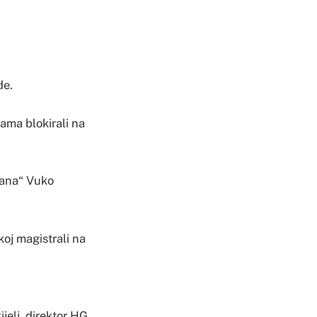
de.
ama blokirali na
erana“ Vuko
koj magistrali na
jelj, direktor HG