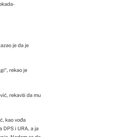
okada-
azao je da je
gi“, rekao je
ić, rekavši da mu
ć, kao vođa
ra DPS i URA, a ja