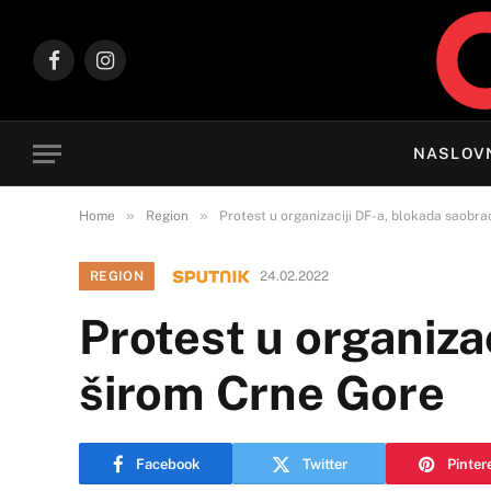
Facebook
Instagram
NASLOV
»
»
Home
Region
Protest u organizaciji DF-a, blokada saobra
REGION
24.02.2022
Protest u organizac
širom Crne Gore
Facebook
Twitter
Pinter