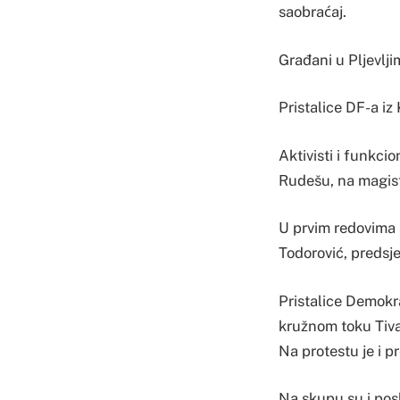
saobraćaj.
Građani u Pljevlj
Pristalice DF-a iz
Aktivisti i funkc
Rudešu, na magis
U prvim redovima 
Todorović, predsj
Pristalice Demokra
kružnom toku Tiva
Na protestu je i 
Na skupu su i posl