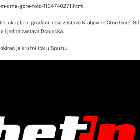
rom-crne-gore-foto-1134740271.html
ici okupljeni građani nose zastave Kraljevine Crne Gore, Srb
 je i jedna zastava Donjecka.
okiran je kružni tok u Spužu.