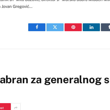
a Jovan Gregović…
Facebook
Twitter
Pinterest
LinkedIn
izabran za generalnog 
est