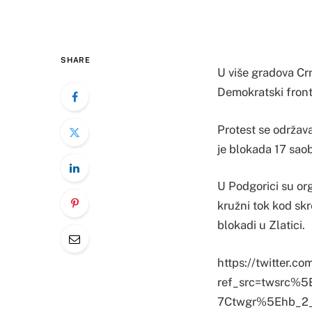
SHARE
U više gradova Crn
Demokratski front
Protest se održav
je blokada 17 saob
U Podgorici su org
kružni tok kod skr
blokadi u Zlatici.
https://twitter.
ref_src=twsrc
7Ctwgr%5Ehb_2_