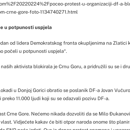
com%2F20220224%2Fpoceo-protest-u-organizaciji-df-a-bl
rom-crne-gore-foto-1134740271.html
je u potpunosti uspjela
edan od lidera Demokratskog fronta okupljenima na Zlatici k
o počeli u potpunosti uspjela“.
 naših aktivista blokirala je Crnu Goru, a pridružili su se i dru
okadi u Donjoj Gorici obratio se poslanik DF-a Jovan Vučurov
i preko 11.000 ljudi koji su se odazvali pozivu DF-a.
ast Crne Gore. Nećemo nikada dozvoliti da se Milo Đukanovi
a vlast. Vidjećete kakav će biti otpor naroda onome što plani