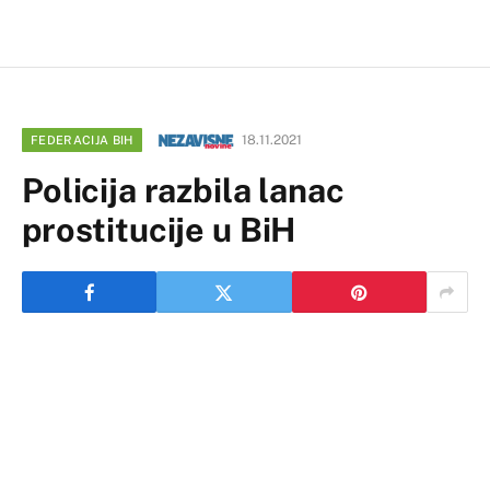
18.11.2021
FEDERACIJA BIH
Policija razbila lanac
prostitucije u BiH
Faik Brčaninović (66) iz Živinica osumnjičen da je
podsticao više žena na prostituciju u Živinicama,