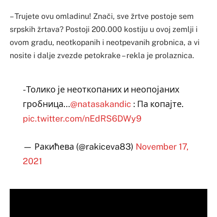
– Trujete ovu omladinu! Znači, sve žrtve postoje sem
srpskih žrtava? Postoji 200.000 kostiju u ovoj zemlji i
ovom gradu, neotkopanih i neotpevanih grobnica, a vi
nosite i dalje zvezde petokrake – rekla je prolaznica.
-Толико је неоткопаних и неопојаних
гробница…
@natasakandic
: Па копајте.
pic.twitter.com/nEdRS6DWy9
— Ракићева (@rakiceva83)
November 17,
2021