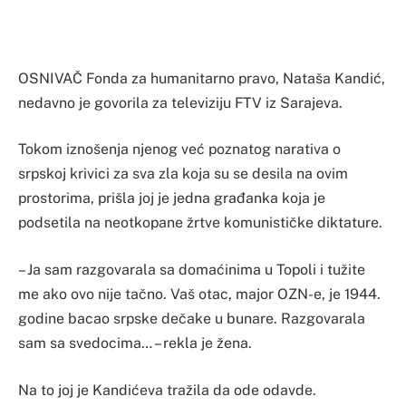
OSNIVAČ Fonda za humanitarno pravo, Nataša Kandić,
nedavno je govorila za televiziju FTV iz Sarajeva.
Tokom iznošenja njenog već poznatog narativa o
srpskoj krivici za sva zla koja su se desila na ovim
prostorima, prišla joj je jedna građanka koja je
podsetila na neotkopane žrtve komunističke diktature.
– Ja sam razgovarala sa domaćinima u Topoli i tužite
me ako ovo nije tačno. Vaš otac, major OZN-e, je 1944.
godine bacao srpske dečake u bunare. Razgovarala
sam sa svedocima… – rekla je žena.
Na to joj je Kandićeva tražila da ode odavde.