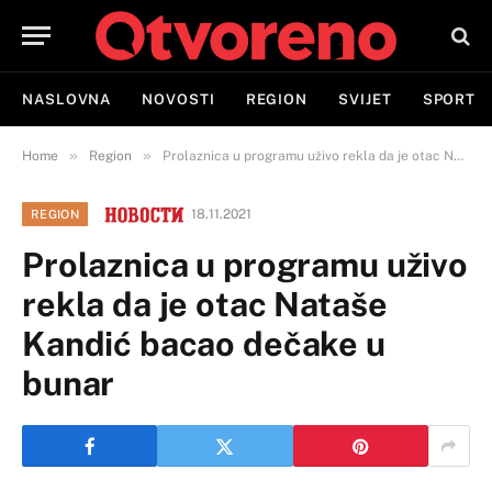
NASLOVNA
NOVOSTI
REGION
SVIJET
SPORT
»
»
Home
Region
Prolaznica u programu uživo rekla da je otac Nataše Kandić bacao dečake u bunar
18.11.2021
REGION
Prolaznica u programu uživo
rekla da je otac Nataše
Kandić bacao dečake u
bunar