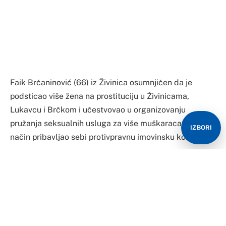
Lukavcu i Brčkom i učestvovao u organizovanju
pružanja seksualnih usluga za više muškaraca i na taj
način pribavljao sebi protivpravnu imovinsku korist.
Zbog toga je Kantonalno tužilaštvo Tuzlanskog
kantona sudiji za prethodni postupak Općinskog suda
Živinice stavilo prijedlog za određivanje
jednomjesečnog pritvora za Brčaninovića kojeg terete
da je počinio produženo krivično djelo navođenje na
prostituciju.
IZBORI
“Brčaninović je osumnjičen da je u periodu od januara
2020. do avgusta 2021. godine u Tuzli, Živinicama,
Lukavcu i Brčkom poticao više žena na prostituciju i
učestvovao u organizovanju pružanja seksualnih usluga
za više muškaraca i na taj način pribavljao sebi
protivpravnu imovinsku korist. Dio novca od pružanja