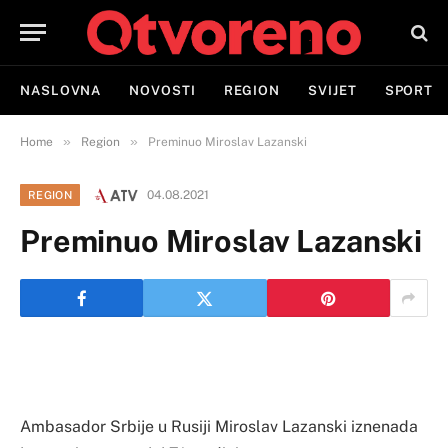
NASLOVNA
NOVOSTI
REGION
SVIJET
SPORT
»
»
Home
Region
Preminuo Miroslav Lazanski
04.08.2021
REGION
Preminuo Miroslav Lazanski
Ambasador Srbije u Rusiji Miroslav Lazanski iznenada