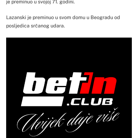
je preminuo u svojoj 71. godini.
Lazanski je preminuo u svom domu u Beogradu od
posljedica srčanog udara.